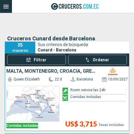
Cruceros Cunard desde Barcelona
35
Sus criterios de búsqueda:
Cunard - Barcelona
cruceros
Filtrar
Ordenar
MALTA, MONTENEGRO, CROACIA, GRECIA, ITALIA, FRANCIA, ESPAÑA
Queen Elizabeth
22 d
Barcelona
10/09/2027
Room service las 24h
Comidas incluidas
US$ 3,715
Tasas incluidas
Comidas incluidas