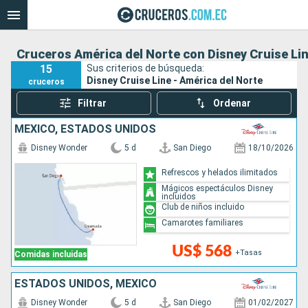
Cruceros América del Norte con Disney Cruise Li
15
Sus criterios de búsqueda:
Disney Cruise Line - América del Norte
cruceros
Filtrar
Ordenar
MÉXICO, ESTADOS UNIDOS
Disney Wonder
5 d
San Diego
18/10/2026
Refrescos y helados ilimitados
Mágicos espectáculos Disney
incluidos
Club de niños incluido
Camarotes familiares
US$ 568
+Tasas
Comidas incluidas
ESTADOS UNIDOS, MÉXICO
Disney Wonder
5 d
San Diego
01/02/2027