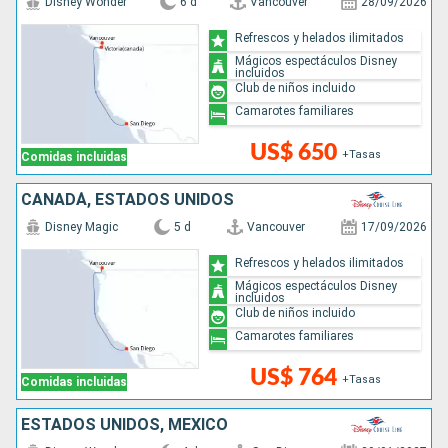
Disney Wonder
6 d
Vancouver
28/09/2026
Refrescos y helados ilimitados
Mágicos espectáculos Disney
incluidos
Club de niños incluido
Camarotes familiares
US$ 650
+Tasas
Comidas incluidas
CANADÁ, ESTADOS UNIDOS
Disney Magic
5 d
Vancouver
17/09/2026
Refrescos y helados ilimitados
Mágicos espectáculos Disney
incluidos
Club de niños incluido
Camarotes familiares
US$ 764
+Tasas
Comidas incluidas
ESTADOS UNIDOS, MÉXICO