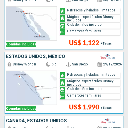
Disney Wonder
7 d
San Diego
30/04/2027
Refrescos y helados ilimitados
Mágicos espectáculos Disney
incluidos
Club de niños incluido
Camarotes familiares
US$ 1,122
+Tasas
Comidas incluidas
ESTADOS UNIDOS, MÉXICO
Disney Wonder
6 d
San Diego
29/12/2026
Refrescos y helados ilimitados
Mágicos espectáculos Disney
incluidos
Club de niños incluido
Camarotes familiares
US$ 1,990
+Tasas
Comidas incluidas
CANADÁ, ESTADOS UNIDOS