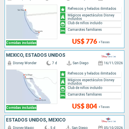
Refrescos y helados ilimitados
Mágicos espectáculos Disney
incluidos
Club de niños incluido
Camarotes familiares
US$ 776
+Tasas
Comidas incluidas
MÉXICO, ESTADOS UNIDOS
Disney Wonder
7 d
San Diego
16/11/2026
Refrescos y helados ilimitados
Mágicos espectáculos Disney
incluidos
Club de niños incluido
Camarotes familiares
US$ 804
+Tasas
Comidas incluidas
ESTADOS UNIDOS, MÉXICO
Disney Magic
5 d
San Diego
05/10/2026