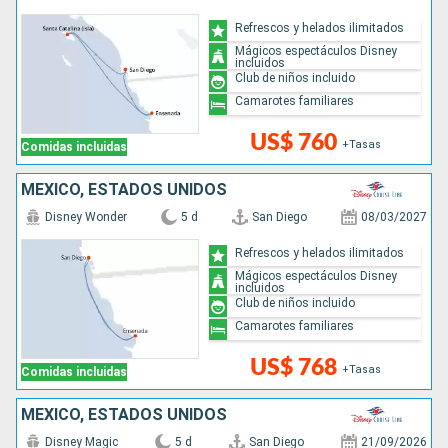
Refrescos y helados ilimitados
Mágicos espectáculos Disney
incluidos
Club de niños incluido
Camarotes familiares
US$ 760
+Tasas
Comidas incluidas
MÉXICO, ESTADOS UNIDOS
Disney Wonder
5 d
San Diego
08/03/2027
Refrescos y helados ilimitados
Mágicos espectáculos Disney
incluidos
Club de niños incluido
Camarotes familiares
US$ 768
+Tasas
Comidas incluidas
MÉXICO, ESTADOS UNIDOS
Disney Magic
5 d
San Diego
21/09/2026