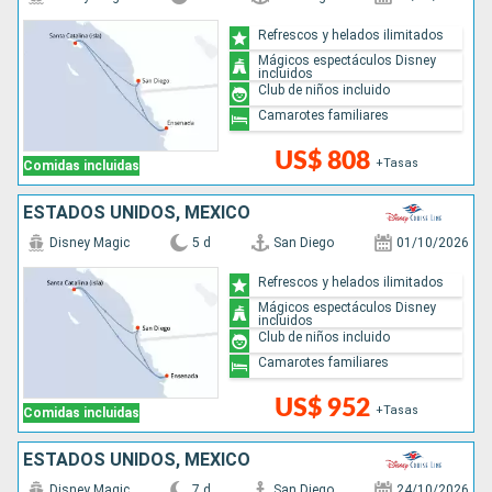
Refrescos y helados ilimitados
Mágicos espectáculos Disney
incluidos
Club de niños incluido
Camarotes familiares
US$ 808
+Tasas
Comidas incluidas
ESTADOS UNIDOS, MÉXICO
Disney Magic
5 d
San Diego
01/10/2026
Refrescos y helados ilimitados
Mágicos espectáculos Disney
incluidos
Club de niños incluido
Camarotes familiares
US$ 952
+Tasas
Comidas incluidas
ESTADOS UNIDOS, MÉXICO
Disney Magic
7 d
San Diego
24/10/2026