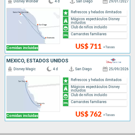
Disney Wonder
4 d
San Diego
29/01/2027
Refrescos y helados ilimitados
Mágicos espectáculos Disney
incluidos
Club de niños incluido
Camarotes familiares
US$ 711
+Tasas
Comidas incluidas
MÉXICO, ESTADOS UNIDOS
Disney Magic
4 d
San Diego
25/09/2026
Refrescos y helados ilimitados
Mágicos espectáculos Disney
incluidos
Club de niños incluido
Camarotes familiares
US$ 762
+Tasas
Comidas incluidas