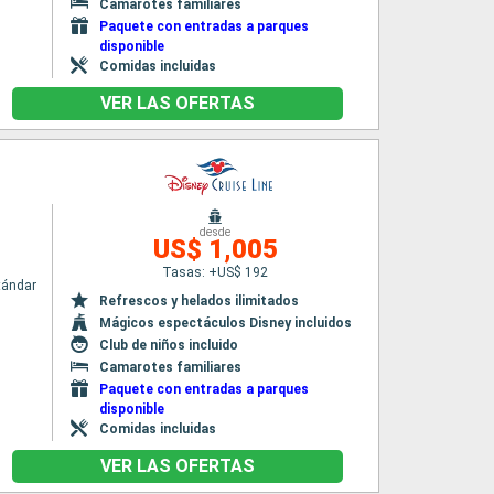
Camarotes familiares
Paquete con entradas a parques
disponible
Comidas incluidas
VER LAS OFERTAS
desde
US$ 1,005
Tasas: +US$ 192
tándar
Refrescos y helados ilimitados
Mágicos espectáculos Disney incluidos
Club de niños incluido
Camarotes familiares
Paquete con entradas a parques
disponible
Comidas incluidas
VER LAS OFERTAS