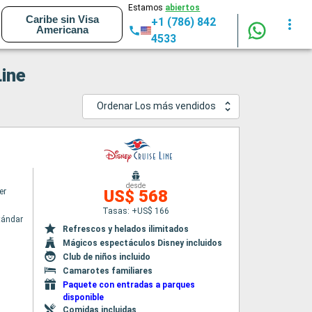
Estamos
abiertos
Caribe sin Visa
+1 (786) 842
Americana
4533
Line
Ordenar Los más vendidos
desde
er
US$ 568
Tasas: +US$ 166
tándar
Refrescos y helados ilimitados
Mágicos espectáculos Disney incluidos
Club de niños incluido
Camarotes familiares
Paquete con entradas a parques
disponible
Comidas incluidas