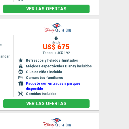
VER LAS OFERTAS
desde
er
US$ 675
Tasas: +US$ 192
tándar
Refrescos y helados ilimitados
Mágicos espectáculos Disney incluidos
Club de niños incluido
Camarotes familiares
Paquete con entradas a parques
disponible
Comidas incluidas
VER LAS OFERTAS