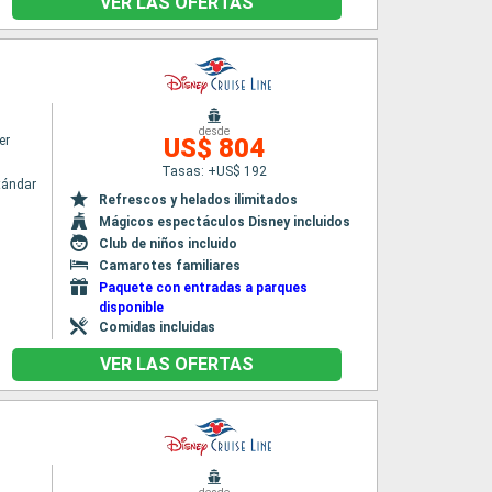
VER LAS OFERTAS
desde
er
US$ 804
Tasas: +US$ 192
tándar
Refrescos y helados ilimitados
Mágicos espectáculos Disney incluidos
Club de niños incluido
Camarotes familiares
Paquete con entradas a parques
disponible
Comidas incluidas
VER LAS OFERTAS