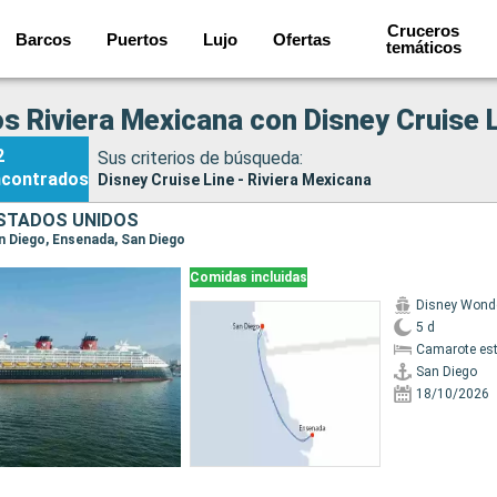
Cruceros
Barcos
Puertos
Lujo
Ofertas
temáticos
s Riviera Mexicana con Disney Cruise 
2
Sus criterios de búsqueda:
ncontrados
Disney Cruise Line - Riviera Mexicana
ESTADOS UNIDOS
an Diego, Ensenada, San Diego
Comidas incluidas
Disney Wond
5 d
Camarote es
San Diego
18/10/2026