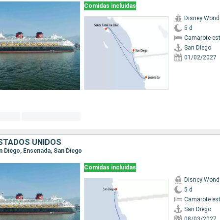
Comidas incluidas
Disney Wond
5 d
Camarote es
San Diego
01/02/2027
ESTADOS UNIDOS
an Diego, Ensenada, San Diego
Comidas incluidas
Disney Wond
5 d
Camarote es
San Diego
08/03/2027