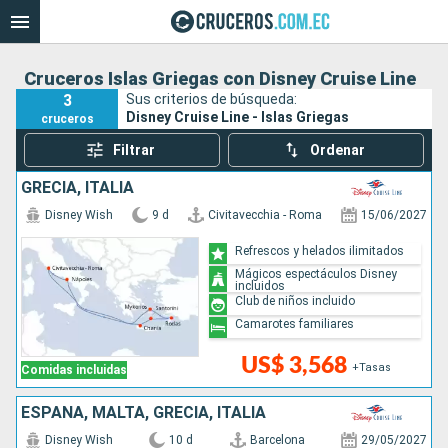
Cruceros Islas Griegas con Disney Cruise Line
3
Sus criterios de búsqueda:
Disney Cruise Line - Islas Griegas
cruceros
Filtrar
Ordenar
GRECIA, ITALIA
Disney Wish
9 d
Civitavecchia - Roma
15/06/2027
Refrescos y helados ilimitados
Mágicos espectáculos Disney
incluidos
Club de niños incluido
Camarotes familiares
US$ 3,568
+Tasas
Comidas incluidas
ESPAÑA, MALTA, GRECIA, ITALIA
Disney Wish
10 d
Barcelona
29/05/2027