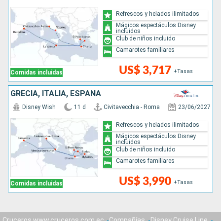
Refrescos y helados ilimitados
Mágicos espectáculos Disney
incluidos
Club de niños incluido
Camarotes familiares
US$ 3,717
+Tasas
Comidas incluidas
GRECIA, ITALIA, ESPAÑA
Disney Wish
11 d
Civitavecchia - Roma
23/06/2027
Refrescos y helados ilimitados
Mágicos espectáculos Disney
incluidos
Club de niños incluido
Camarotes familiares
US$ 3,990
+Tasas
Comidas incluidas
Cruceros www.cruceros.com.ec
Compañías
Disney Cruise Line