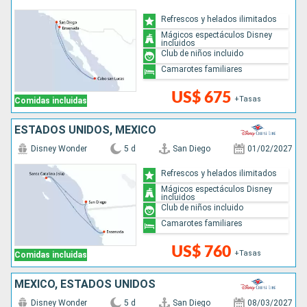
Refrescos y helados ilimitados
Mágicos espectáculos Disney
incluidos
Club de niños incluido
Camarotes familiares
US$ 675
+Tasas
Comidas incluidas
ESTADOS UNIDOS, MÉXICO
Disney Wonder
5 d
San Diego
01/02/2027
Refrescos y helados ilimitados
Mágicos espectáculos Disney
incluidos
Club de niños incluido
Camarotes familiares
US$ 760
+Tasas
Comidas incluidas
MÉXICO, ESTADOS UNIDOS
Disney Wonder
5 d
San Diego
08/03/2027