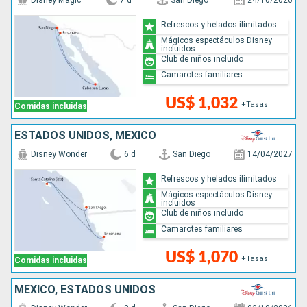
Disney Magic
7 d
San Diego
24/10/2026
Refrescos y helados ilimitados
Mágicos espectáculos Disney
incluidos
Club de niños incluido
Camarotes familiares
US$ 1,032
+Tasas
Comidas incluidas
ESTADOS UNIDOS, MÉXICO
Disney Wonder
6 d
San Diego
14/04/2027
Refrescos y helados ilimitados
Mágicos espectáculos Disney
incluidos
Club de niños incluido
Camarotes familiares
US$ 1,070
+Tasas
Comidas incluidas
MÉXICO, ESTADOS UNIDOS