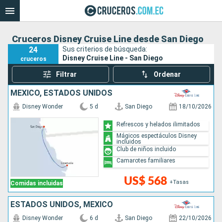
Cruceros Disney Cruise Line desde San Diego
24
Sus criterios de búsqueda:
Disney Cruise Line - San Diego
cruceros
Filtrar
Ordenar
MÉXICO, ESTADOS UNIDOS
Disney Wonder
5 d
San Diego
18/10/2026
Refrescos y helados ilimitados
Mágicos espectáculos Disney
incluidos
Club de niños incluido
Camarotes familiares
US$ 568
+Tasas
Comidas incluidas
ESTADOS UNIDOS, MÉXICO
Disney Wonder
6 d
San Diego
22/10/2026