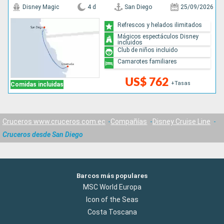
Disney Magic
4 d
San Diego
25/09/2026
Refrescos y helados ilimitados
Mágicos espectáculos Disney
incluidos
Club de niños incluido
Camarotes familiares
US$ 762
+Tasas
Comidas incluidas
Cruceros www.cruceros.com.ec
Compañías
Disney Cruise Line
Cruceros desde San Diego
Barcos más populares
MSC World Europa
Icon of the Seas
Costa Toscana