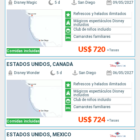
Disney Magic
5 d
San Diego
09/05/2027
Refrescos y helados ilimitados
Mágicos espectáculos Disney
incluidos
Club de niños incluido
Camarotes familiares
US$ 720
+Tasas
Comidas incluidas
ESTADOS UNIDOS, CANADÁ
Disney Wonder
5 d
San Diego
06/05/2027
Refrescos y helados ilimitados
Mágicos espectáculos Disney
incluidos
Club de niños incluido
Camarotes familiares
US$ 724
+Tasas
Comidas incluidas
ESTADOS UNIDOS, MÉXICO