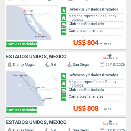
Refrescos y helados ilimitados
Mágicos espectáculos Disney
incluidos
Club de niños incluido
Camarotes familiares
US$ 804
+Tasas
Comidas incluidas
ESTADOS UNIDOS, MÉXICO
Disney Magic
5 d
San Diego
05/10/2026
Refrescos y helados ilimitados
Mágicos espectáculos Disney
incluidos
Club de niños incluido
Camarotes familiares
US$ 808
+Tasas
Comidas incluidas
ESTADOS UNIDOS, MÉXICO
Disney Magic
5 d
San Diego
01/10/2026