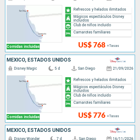
Refrescos y helados ilimitados
Mágicos espectáculos Disney
incluidos
Club de niños incluido
Camarotes familiares
US$ 768
+Tasas
Comidas incluidas
MÉXICO, ESTADOS UNIDOS
Disney Magic
5 d
San Diego
21/09/2026
Refrescos y helados ilimitados
Mágicos espectáculos Disney
incluidos
Club de niños incluido
Camarotes familiares
US$ 776
+Tasas
Comidas incluidas
MÉXICO, ESTADOS UNIDOS
Disney Wonder
7 d
San Diego
16/11/2026