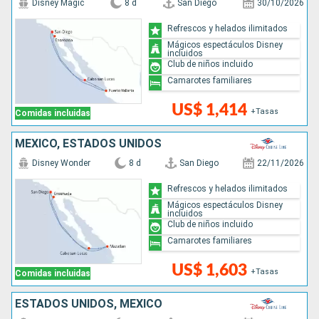
Disney Magic
8 d
San Diego
30/10/2026
Refrescos y helados ilimitados
Mágicos espectáculos Disney
incluidos
Club de niños incluido
Camarotes familiares
US$ 1,414
+Tasas
Comidas incluidas
MÉXICO, ESTADOS UNIDOS
Disney Wonder
8 d
San Diego
22/11/2026
Refrescos y helados ilimitados
Mágicos espectáculos Disney
incluidos
Club de niños incluido
Camarotes familiares
US$ 1,603
+Tasas
Comidas incluidas
ESTADOS UNIDOS, MÉXICO