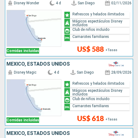
Disney Wonder
4 d
San Diego
02/11/2026
Refrescos y helados ilimitados
Mágicos espectáculos Disney
incluidos
Club de niños incluido
Camarotes familiares
US$ 588
+Tasas
Comidas incluidas
MÉXICO, ESTADOS UNIDOS
Disney Magic
4 d
San Diego
28/09/2026
Refrescos y helados ilimitados
Mágicos espectáculos Disney
incluidos
Club de niños incluido
Camarotes familiares
US$ 618
+Tasas
Comidas incluidas
MÉXICO, ESTADOS UNIDOS