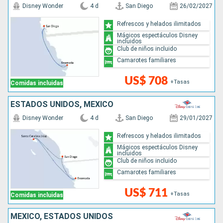
Disney Wonder
4 d
San Diego
26/02/2027
Refrescos y helados ilimitados
Mágicos espectáculos Disney
incluidos
Club de niños incluido
Camarotes familiares
US$ 708
+Tasas
Comidas incluidas
ESTADOS UNIDOS, MÉXICO
Disney Wonder
4 d
San Diego
29/01/2027
Refrescos y helados ilimitados
Mágicos espectáculos Disney
incluidos
Club de niños incluido
Camarotes familiares
US$ 711
+Tasas
Comidas incluidas
MÉXICO, ESTADOS UNIDOS