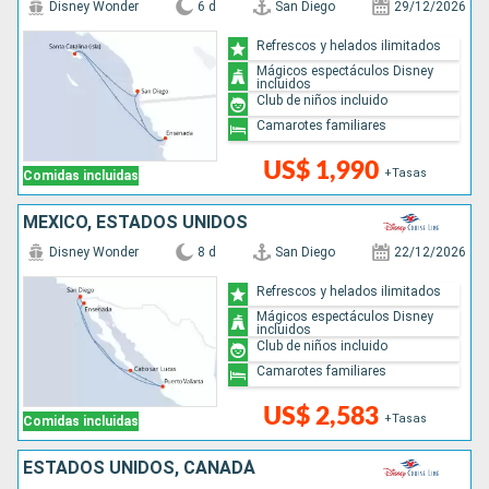
Disney Wonder
6 d
San Diego
29/12/2026
Refrescos y helados ilimitados
Mágicos espectáculos Disney
incluidos
Club de niños incluido
Camarotes familiares
US$ 1,990
+Tasas
Comidas incluidas
MÉXICO, ESTADOS UNIDOS
Disney Wonder
8 d
San Diego
22/12/2026
Refrescos y helados ilimitados
Mágicos espectáculos Disney
incluidos
Club de niños incluido
Camarotes familiares
US$ 2,583
+Tasas
Comidas incluidas
ESTADOS UNIDOS, CANADÁ