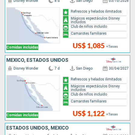
Disney Wonder
8 d
San Diego
03/10/2026
Refrescos y helados ilimitados
Mágicos espectáculos Disney
incluidos
Club de niños incluido
Camarotes familiares
US$ 1,085
+Tasas
Comidas incluidas
MÉXICO, ESTADOS UNIDOS
Disney Wonder
7 d
San Diego
30/04/2027
Refrescos y helados ilimitados
Mágicos espectáculos Disney
incluidos
Club de niños incluido
Camarotes familiares
US$ 1,122
+Tasas
Comidas incluidas
ESTADOS UNIDOS, MÉXICO