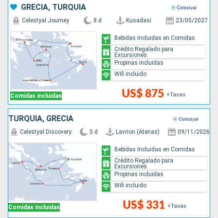
GRECIA, TURQUÍA
Celestyal Journey
8 d
Kusadasi
23/05/2027
Bebidas Incluidas en Comidas
Crédito Regalado para
Excursiones
Propinas incluidas
Wifi incluido
US$ 875
+Tasas
Comidas incluidas
TURQUÍA, GRECIA
Celestyal Discovery
5 d
Lavrion (Atenas)
09/11/2026
Bebidas Incluidas en Comidas
Crédito Regalado para
Excursiones
Propinas incluidas
Wifi incluido
US$ 331
+Tasas
Comidas incluidas