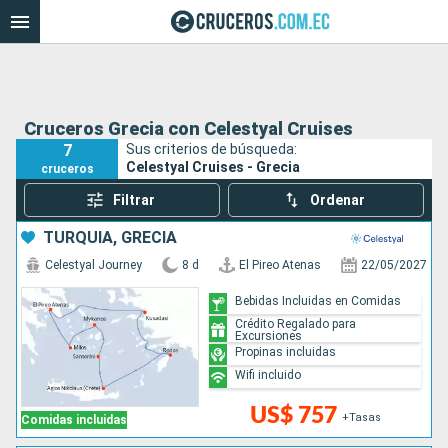
Cruceros Grecia con Celestyal Cruises
7
Sus criterios de búsqueda:
Celestyal Cruises - Grecia
cruceros
Filtrar
Ordenar
TURQUÍA, GRECIA
Celestyal Journey
8 d
El Pireo Atenas
22/05/2027
Bebidas Incluidas en Comidas
Crédito Regalado para
Excursiones
Propinas incluidas
Wifi incluido
US$ 757
+Tasas
Comidas incluidas