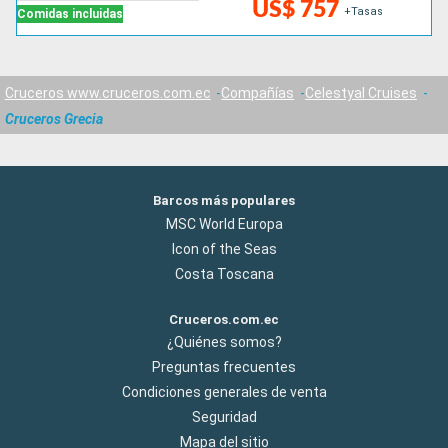
US$ 757
+Tasas
Comidas incluidas
Cruceros www.cruceros.com.ec
Compañías
Celestyal Cruises
Cruceros Grecia
Barcos más populares
MSC World Europa
Icon of the Seas
Costa Toscana
Cruceros.com.ec
¿Quiénes somos?
Preguntas frecuentes
Condiciones generales de venta
Seguridad
Mapa del sitio