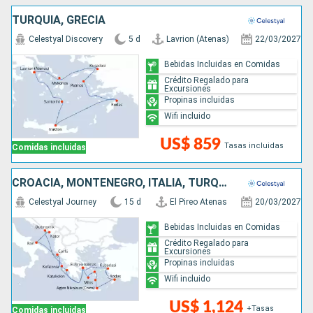
TURQUÍA, GRECIA
Celestyal Discovery
5 d
Lavrion (Atenas)
22/03/2027
Bebidas Incluidas en Comidas
Crédito Regalado para
Excursiones
Propinas incluidas
Wifi incluido
US$ 859
Tasas incluidas
Comidas incluidas
CROACIA, MONTENEGRO, ITALIA, TURQUÍA, GRECIA
Celestyal Journey
15 d
El Pireo Atenas
20/03/2027
Bebidas Incluidas en Comidas
Crédito Regalado para
Excursiones
Propinas incluidas
Wifi incluido
US$ 1,124
+Tasas
Comidas incluidas