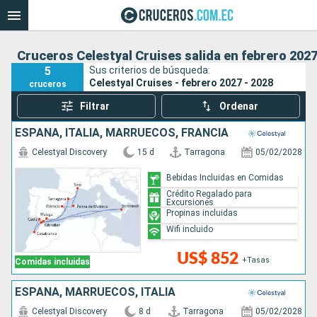
Cruceros Celestyal Cruises salida en febrero 2027
5
Sus criterios de búsqueda:
Celestyal Cruises - febrero 2027 - 2028
cruceros
Filtrar
Ordenar
ESPAÑA, ITALIA, MARRUECOS, FRANCIA
Celestyal Discovery
15 d
Tarragona
05/02/2028
Bebidas Incluidas en Comidas
Crédito Regalado para
Excursiones
Propinas incluidas
Wifi incluido
US$ 852
+Tasas
Comidas incluidas
ESPAÑA, MARRUECOS, ITALIA
Celestyal Discovery
8 d
Tarragona
05/02/2028