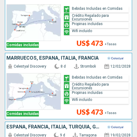
Bebidas Incluidas en Comidas
Crédito Regalado para
Excursiones
Propinas incluidas
Wifi incluido
US$ 473
+Tasas
Comidas incluidas
MARRUECOS, ESPAÑA, ITALIA, FRANCIA
Celestyal Discovery
8 d
Stromboli
12/02/2028
Bebidas Incluidas en Comidas
Crédito Regalado para
Excursiones
Propinas incluidas
Wifi incluido
US$ 473
+Tasas
Comidas incluidas
ESPAÑA, FRANCIA, ITALIA, TURQUÍA, GRECIA
Celestyal Discovery
9 d
Tarragona
19/02/2028