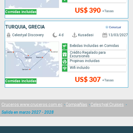
US$ 390
+Tasas
Comidas incluidas
TURQUÍA, GRECIA
Celestyal Discovery
4 d
Kusadasi
13/03/2027
Bebidas Incluidas en Comidas
Crédito Regalado para
Excursiones
Propinas incluidas
Wifi incluido
US$ 307
+Tasas
Comidas incluidas
Cruceros www.cruceros.com.ec
Compañías
Celestyal Cruises
Salida en marzo 2027 - 2028