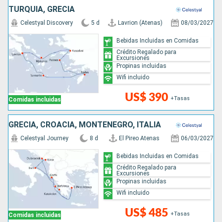
TURQUÍA, GRECIA
Celestyal Discovery
5 d
Lavrion (Atenas)
08/03/2027
Bebidas Incluidas en Comidas
Crédito Regalado para
Excursiones
Propinas incluidas
Wifi incluido
US$ 390
+Tasas
Comidas incluidas
GRECIA, CROACIA, MONTENEGRO, ITALIA
Celestyal Journey
8 d
El Pireo Atenas
06/03/2027
Bebidas Incluidas en Comidas
Crédito Regalado para
Excursiones
Propinas incluidas
Wifi incluido
US$ 485
+Tasas
Comidas incluidas