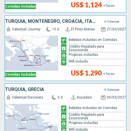
US$ 1,124
+Tasas
Comidas incluidas
TURQUÍA, MONTENEGRO, CROACIA, ITALIA, GRECIA
Celestyal Journey
15 d
El Pireo Atenas
27/03/2027
Bebidas Incluidas en Comidas
Crédito Regalado para
Excursiones
Propinas incluidas
Wifi incluido
US$ 1,290
+Tasas
Comidas incluidas
TURQUÍA, GRECIA
Celestyal Discovery
5 d
Kusadasi
09/03/2027
Bebidas Incluidas en Comidas
Crédito Regalado para
Excursiones
Propinas incluidas
Wifi incluido