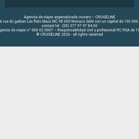
Agencia de viajes especializada crucero – CRUISELINE
6 rue du gabian Les flots bleus MC 98 000 Monaco SAM con un capital de 150 000
contact tel : (00) 377 97 97 84 50
gencia de viajes n° 006 02 0007 – Responsabilidad civil y profesional RC RSA de
© CRUISELINE 2026 - all rights reserved