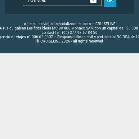
TU EMAIL
OK
Agencia de viajes especializada crucero – CRUISELINE
6 rue du gabian Les flots bleus MC 98 000 Monaco SAM con un capital de 150 000
contact tel : (00) 377 97 97 84 50
gencia de viajes n° 006 02 0007 – Responsabilidad civil y profesional RC RSA de
© CRUISELINE 2026 - all rights reserved