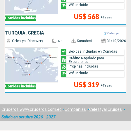
Wifi incluido
US$ 568
+Tasas
Comidas incluidas
TURQUÍA, GRECIA
Celestyal Discovery
4 d
Kusadasi
31/10/2026
Bebidas Incluidas en Comidas
Crédito Regalado para
Excursiones
Propinas incluidas
Wifi incluido
US$ 319
+Tasas
Comidas incluidas
Cruceros www.cruceros.com.ec
Compañías
Celestyal Cruises
Salida en octubre 2026 - 2027