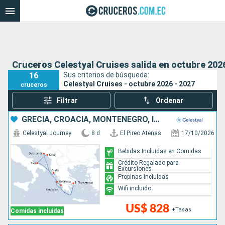
Cruceros Celestyal Cruises salida en octubre 2026
16
Sus criterios de búsqueda:
Celestyal Cruises - octubre 2026 - 2027
cruceros
Filtrar
Ordenar
GRECIA, CROACIA, MONTENEGRO, ITALIA
Celestyal Journey
8 d
El Pireo Atenas
17/10/2026
Bebidas Incluidas en Comidas
Crédito Regalado para
Excursiones
Propinas incluidas
Wifi incluido
US$ 828
+Tasas
Comidas incluidas