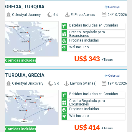
GRECIA, TURQUÍA
Celestyal Journey
6 d
El Pireo Atenas
24/10/2026
Bebidas Incluidas en Comidas
Crédito Regalado para
Excursiones
Propinas incluidas
Wifi incluido
US$ 343
+Tasas
Comidas incluidas
TURQUÍA, GRECIA
Celestyal Discovery
5 d
Lavrion (Atenas)
19/10/2026
Bebidas Incluidas en Comidas
Crédito Regalado para
Excursiones
Propinas incluidas
Wifi incluido
US$ 414
+Tasas
Comidas incluidas