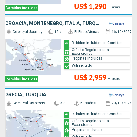
US$ 1,290
+Tasas
Comidas incluidas
CROACIA, MONTENEGRO, ITALIA, TURQUÍA, GRECIA
Celestyal Journey
15 d
El Pireo Atenas
16/10/2027
Bebidas Incluidas en Comidas
Crédito Regalado para
Excursiones
Propinas incluidas
Wifi incluido
US$ 2,959
+Tasas
Comidas incluidas
GRECIA, TURQUÍA
Celestyal Discovery
5 d
Kusadasi
20/10/2026
Bebidas Incluidas en Comidas
Crédito Regalado para
Excursiones
Propinas incluidas
Wifi incluido