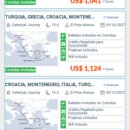
US$ 1,041
+Tasas
Comidas incluidas
TURQUÍA, GRECIA, CROACIA, MONTENEGRO, ITALIA
Celestyal Journey
15 d
El Pireo Atenas
09/10/2027
Bebidas Incluidas en Comidas
Crédito Regalado para
Excursiones
Propinas incluidas
Wifi incluido
US$ 1,124
+Tasas
Comidas incluidas
CROACIA, MONTENEGRO, ITALIA, TURQUÍA, GRECIA
Celestyal Journey
15 d
El Pireo Atenas
30/10/2027
Bebidas Incluidas en Comidas
Crédito Regalado para
Excursiones
Propinas incluidas
Wifi incluido