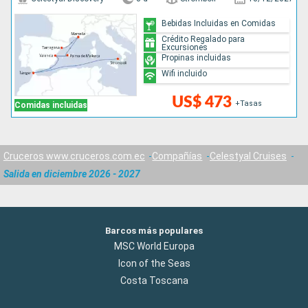
Bebidas Incluidas en Comidas
Crédito Regalado para
Excursiones
Propinas incluidas
Wifi incluido
US$ 473
+Tasas
Comidas incluidas
Cruceros www.cruceros.com.ec
Compañías
Celestyal Cruises
Salida en diciembre 2026 - 2027
Barcos más populares
MSC World Europa
Icon of the Seas
Costa Toscana