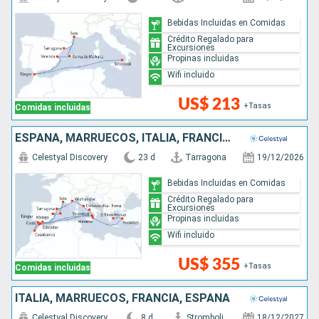
Bebidas Incluidas en Comidas
Crédito Regalado para
Excursiones
Propinas incluidas
Wifi incluido
US$ 213
+Tasas
Comidas incluidas
ESPAÑA, MARRUECOS, ITALIA, FRANCIA, TURQUÍA, GRECIA
Celestyal Discovery
23 d
Tarragona
19/12/2026
Bebidas Incluidas en Comidas
Crédito Regalado para
Excursiones
Propinas incluidas
Wifi incluido
US$ 355
+Tasas
Comidas incluidas
ITALIA, MARRUECOS, FRANCIA, ESPAÑA
Celestyal Discovery
8 d
Stromboli
18/12/2027