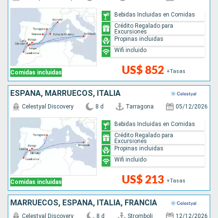
Bebidas Incluidas en Comidas
Crédito Regalado para
Excursiones
Propinas incluidas
Wifi incluido
US$ 852
+Tasas
Comidas incluidas
ESPAÑA, MARRUECOS, ITALIA
Celestyal Discovery
8 d
Tarragona
05/12/2026
Bebidas Incluidas en Comidas
Crédito Regalado para
Excursiones
Propinas incluidas
Wifi incluido
US$ 213
+Tasas
Comidas incluidas
MARRUECOS, ESPAÑA, ITALIA, FRANCIA
Celestyal Discovery
8 d
Stromboli
12/12/2026