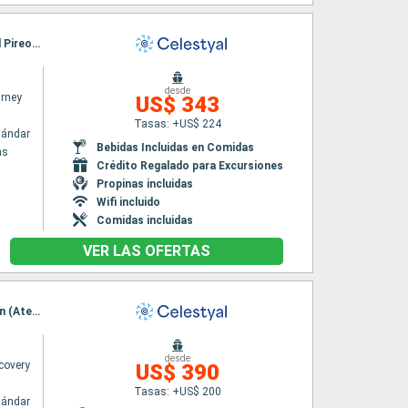
Itinerario : El Pireo Atenas, Kusadasi, Rodas, Agios Nikolaus (Crete), Mykonos, Santoríni, El Pireo Atenas
desde
urney
US$ 343
Tasas: +US$ 224
tándar
Bebidas Incluidas en Comidas
as
Crédito Regalado para Excursiones
Propinas incluidas
Wifi incluido
Comidas incluidas
VER LAS OFERTAS
Itinerario : Lavrion (Atenas), Mykonos, Kusadasi, Patmos, Rodas, Iraklion, Santoríni, Lavrion (Atenas)
desde
covery
US$ 390
Tasas: +US$ 200
tándar