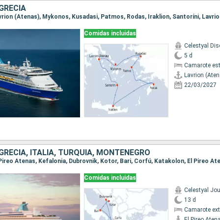
GRECIA
Comidas incluidas
Celestyal Dis
5 d
Camarote es
Lavrion (Ate
22/03/2027
GRECIA, ITALIA, TURQUÍA, MONTENEGRO
Comidas incluidas
Celestyal Jo
13 d
Camarote ext
El Pireo Aten