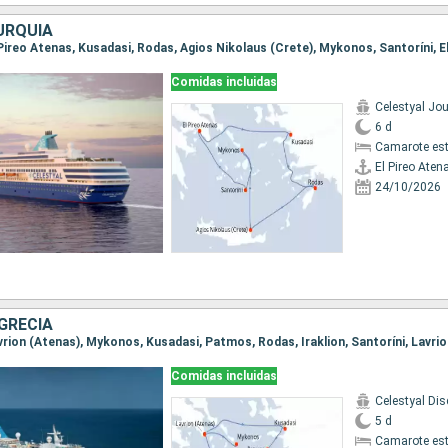
URQUÍA
Comidas incluidas
Celestyal Jo
6 d
Camarote es
El Pireo Aten
24/10/2026
GRECIA
Comidas incluidas
Celestyal Dis
5 d
Camarote es