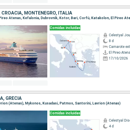
, CROACIA, MONTENEGRO, ITALIA
l Pireo Atenas, Kefalonia, Dubrovnik, Kotor, Bari, Corfú, Katakolon, El Pireo At
Comidas incluidas
Celestyal Jo
8 d
Camarote ext
El Pireo Aten
17/10/2026
A, GRECIA
Lavrion (Atenas), Mykonos, Kusadasi, Patmos, Santoríni, Lavrion (Atenas)
Comidas incluidas
Celestyal Dis
4 d