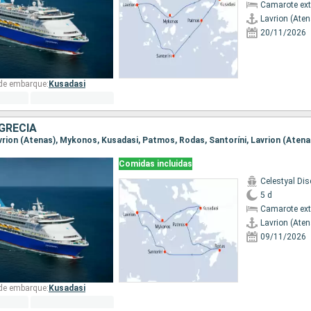
Camarote ext
Lavrion (Ate
20/11/2026
 de embarque:
Kusadasi
GRECIA
Lavrion (Atenas), Mykonos, Kusadasi, Patmos, Rodas, Santoríni, Lavrion (Atena
Comidas incluidas
Celestyal Dis
5 d
Camarote ext
Lavrion (Ate
09/11/2026
 de embarque:
Kusadasi