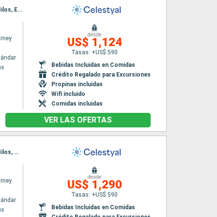
Itinerario : El Pireo Atenas, Kusadasi, Rodas, Agios Nikolaus (Crete), Santoríni, Mykonos, Milos, El Pireo Atenas, Kefalonia, Dubrovnik, Kotor, Bari, Corfú, Katakolon, El Pireo Atenas
desde
urney
US$ 1,124
Tasas: +US$ 590
tándar
Bebidas Incluidas en Comidas
as
Crédito Regalado para Excursiones
Propinas incluidas
Wifi incluido
Comidas incluidas
VER LAS OFERTAS
Itinerario : El Pireo Atenas, Kusadasi, Rodas, Agios Nikolaus (Crete), Santoríni, Mykonos, Milos, Mykonos, El Pireo Atenas, Kefalonia, Kotor, Dubrovnik, Bari, Corfú, Katakolon, El Pireo Atenas
desde
urney
US$ 1,290
Tasas: +US$ 590
tándar
Bebidas Incluidas en Comidas
as
Crédito Regalado para Excursiones