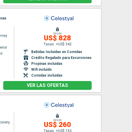
enas
desde
urney
US$ 828
Tasas: +US$ 342
erior
Bebidas Incluidas en Comidas
as
Crédito Regalado para Excursiones
Propinas incluidas
Wifi incluido
Comidas incluidas
VER LAS OFERTAS
desde
covery
US$ 260
Tasas: +US$ 153