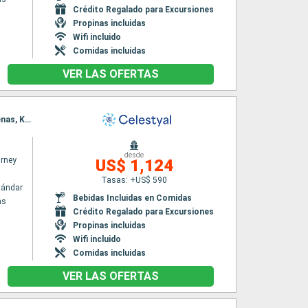
Crédito Regalado para Excursiones
Propinas incluidas
Wifi incluido
Comidas incluidas
VER LAS OFERTAS
Itinerario : El Pireo Atenas, Kefalonia, Dubrovnik, Kotor, Bari, Corfú, Katakolon, El Pireo Atenas, Kusadasi, Rodas, Agios Nikolaus (Crete), Santoríni, Mykonos, Milos, El Pireo Atenas
desde
urney
US$ 1,124
Tasas: +US$ 590
tándar
Bebidas Incluidas en Comidas
as
Crédito Regalado para Excursiones
Propinas incluidas
Wifi incluido
Comidas incluidas
VER LAS OFERTAS