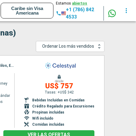
Estamos
abiertos
Caribe sin Visa
+1 (786) 842
Americana
4533
enas)
Ordenar Los más vendidos
Itinerario : El Pireo Atenas, Kusadasi, Rodas, Agios Nikolaus (Crete), Santoríni, Mykonos, Milos, El Pireo Atenas
desde
urney
US$ 757
Tasas: +US$ 342
tándar
Bebidas Incluidas en Comidas
as
Crédito Regalado para Excursiones
Propinas incluidas
Wifi incluido
Comidas incluidas
VER LAS OFERTAS