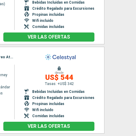
Bebidas Incluidas en Comidas
nas)
Crédito Regalado para Excursiones
Propinas incluidas
Wifi incluido
Comidas incluidas
VER LAS OFERTAS
Itinerario : El Pireo Atenas, Kefalonia, Kotor, Dubrovnik, Kotor, Bari, Corfú, Katakolon, El Pireo Atenas
desde
urney
US$ 544
Tasas: +US$ 342
tándar
Bebidas Incluidas en Comidas
as
Crédito Regalado para Excursiones
Propinas incluidas
Wifi incluido
Comidas incluidas
VER LAS OFERTAS