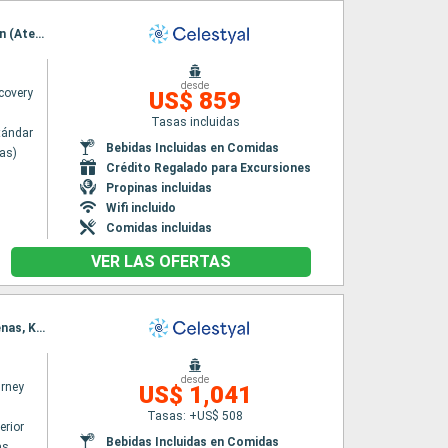
Itinerario : Lavrion (Atenas), Mykonos, Kusadasi, Patmos, Rodas, Iraklion, Santoríni, Lavrion (Atenas)
desde
covery
US$ 859
Tasas incluidas
tándar
Bebidas Incluidas en Comidas
nas)
Crédito Regalado para Excursiones
Propinas incluidas
Wifi incluido
Comidas incluidas
VER LAS OFERTAS
Itinerario : El Pireo Atenas, Kefalonia, Dubrovnik, Kotor, Bari, Corfú, Katakolon, El Pireo Atenas, Kusadasi, Rodas, Agios Nikolaus (Crete), Santoríni, Mykonos, El Pireo Atenas
desde
urney
US$ 1,041
Tasas: +US$ 508
erior
Bebidas Incluidas en Comidas
as