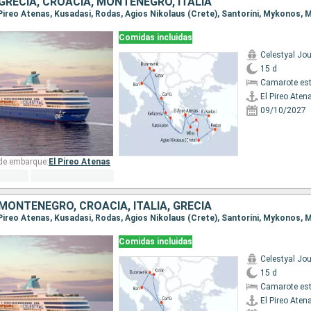
GRECIA, CROACIA, MONTENEGRO, ITALIA
Comidas incluidas
Celestyal Jo
15 d
Camarote es
El Pireo Aten
09/10/2027
 de embarque:
El Pireo Atenas
MONTENEGRO, CROACIA, ITALIA, GRECIA
Comidas incluidas
Celestyal Jo
15 d
Camarote es
El Pireo Aten