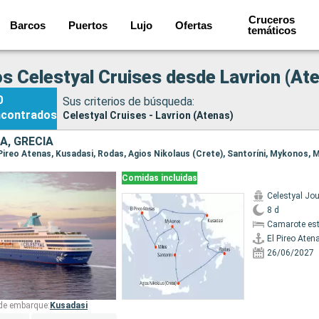
Cruceros
Barcos
Puertos
Lujo
Ofertas
temáticos
s Celestyal Cruises desde Lavrion (At
0
Sus criterios de búsqueda:
ncontrados
Celestyal Cruises - Lavrion (Atenas)
A, GRECIA
Comidas incluidas
Celestyal Jo
8 d
Camarote es
El Pireo Aten
26/06/2027
 de embarque:
Kusadasi