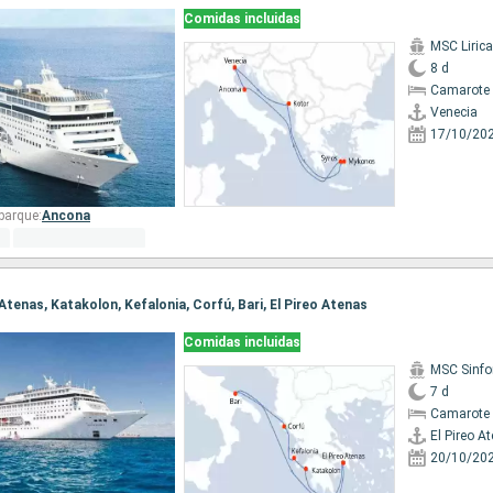
Comidas incluidas
MSC Lirica
8 d
Camarote 
Venecia
17/10/20
barque:
Ancona
o Atenas, Katakolon, Kefalonia, Corfú, Bari, El Pireo Atenas
Comidas incluidas
MSC Sinfo
7 d
Camarote 
El Pireo A
20/10/20