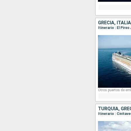
GRECIA, ITALIA
Itinerario : El Pir
Otros puertos de em
TURQUÍA, GREC
Itinerario : Civita