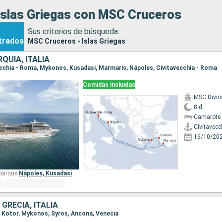
Islas Griegas con MSC Cruceros
Sus criterios de búsqueda:
trados
MSC Cruceros - Islas Griegas
RQUÍA, ITALIA
vecchia - Roma, Mykonos, Kusadasi, Marmaris, Nápoles, Civitavecchia - Roma
Comidas incluidas
MSC Divin
8 d
Camarote 
Civitavecc
16/10/20
barque:
Nápoles,
Kusadasi
GRECIA, ITALIA
a, Kotor, Mykonos, Syros, Ancona, Venecia