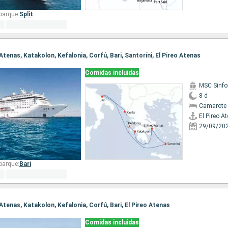
barque:
Split
o Atenas, Katakolon, Kefalonia, Corfú, Bari, Santoríni, El Pireo Atenas
Comidas incluidas
MSC Sinfo
8 d
Camarote 
El Pireo A
29/09/20
barque:
Bari
o Atenas, Katakolon, Kefalonia, Corfú, Bari, El Pireo Atenas
Comidas incluidas