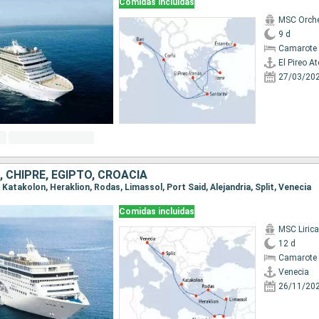
Comidas incluidas
MSC Orche
9 d
Camarote 
El Pireo A
27/03/20
A, CHIPRE, EGIPTO, CROACIA
, Katakolon, Heraklion, Rodas, Limassol, Port Said, Alejandria, Split, Venecia
Comidas incluidas
MSC Lirica
12 d
Camarote 
Venecia
26/11/20