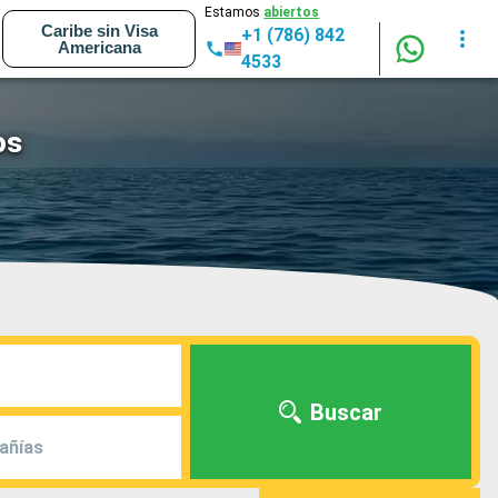
Estamos
abiertos
Caribe sin Visa
+1 (786) 842
Americana
4533
os
Buscar
añías