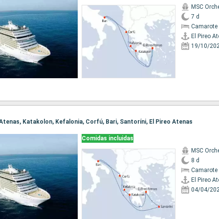
MSC Orche
7 d
Camarote 
El Pireo A
19/10/20
o Atenas, Katakolon, Kefalonia, Corfú, Bari, Santoríni, El Pireo Atenas
Comidas incluidas
MSC Orche
8 d
Camarote 
El Pireo A
04/04/20