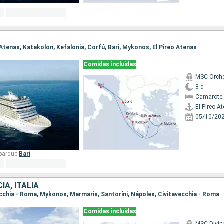
eo Atenas, Katakolon, Kefalonia, Corfú, Bari, Mykonos, El Pireo Atenas
Comidas incluidas
MSC Orche
8 d
Camarote 
El Pireo A
05/10/20
barque:
Bari
IA, ITALIA
vecchia - Roma, Mykonos, Marmaris, Santoríni, Nápoles, Civitavecchia - Roma
Comidas incluidas