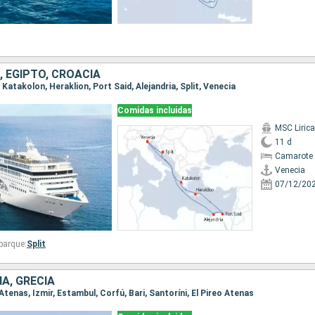
A, EGIPTO, CROACIA
, Katakolon, Heraklion, Port Said, Alejandria, Split, Venecia
Comidas incluidas
MSC Lirica
11 d
Camarote 
Venecia
07/12/20
barque:
Split
IA, GRECIA
o Atenas, Izmir, Estambul, Corfú, Bari, Santoríni, El Pireo Atenas