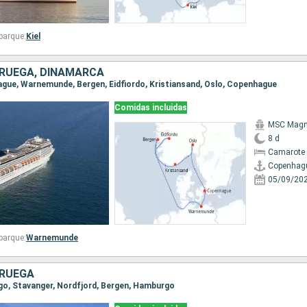
barque:
Kiel
ORUEGA, DINAMARCA
hague, Warnemunde, Bergen, Eidfiordo, Kristiansand, Oslo, Copenhague
Comidas incluidas
MSC Magni
8 d
Camarote 
Copenhag
05/09/20
barque:
Warnemunde
ORUEGA
rgo, Stavanger, Nordfjord, Bergen, Hamburgo