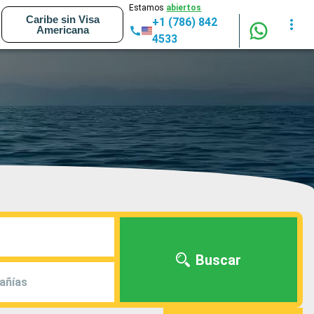
Estamos
abiertos
Caribe sin Visa
+1 (786) 842
Americana
4533
Buscar
añías