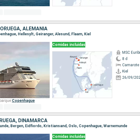
NORUEGA, ALEMANIA
openhague, Hellesylt, Geiranger, Alesund, Flaam, Kiel
Comidas incluidas
MSC Eurib
8 d
Camarote 
Kiel
26/09/20
barque:
Copenhague
ORUEGA, DINAMARCA
munde, Bergen, Eidfiordo, Kristiansand, Oslo, Copenhague, Warnemunde
Comidas incluidas