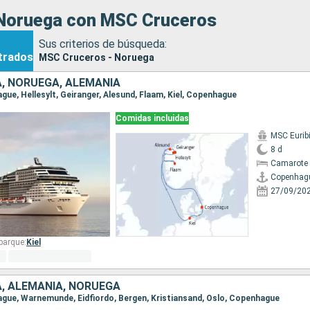
Noruega con MSC Cruceros
Sus criterios de búsqueda:
trados
MSC Cruceros - Noruega
, NORUEGA, ALEMANIA
ague, Hellesylt, Geiranger, Alesund, Flaam, Kiel, Copenhague
Comidas incluidas
MSC Eurib
8 d
Camarote 
Copenhag
27/09/20
barque:
Kiel
, ALEMANIA, NORUEGA
hague, Warnemunde, Eidfiordo, Bergen, Kristiansand, Oslo, Copenhague