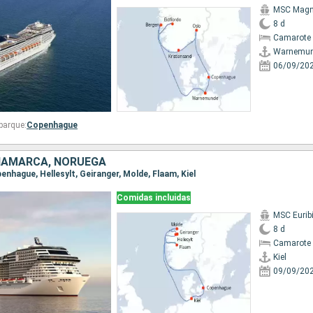
MSC Magni
8 d
Camarote 
Warnemu
06/09/20
barque:
Copenhague
INAMARCA, NORUEGA
openhague, Hellesylt, Geiranger, Molde, Flaam, Kiel
Comidas incluidas
MSC Eurib
8 d
Camarote 
Kiel
09/09/20