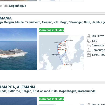
barque:
Copenhague
EMANIA
go, Bergen, Molde, Trondheim, Alesund, Vik I Sogn, Stavanger, Oslo, Hamburg
Comidas incluidas
MSC Prezi
12 d
Camarote 
Hamburgo
13/09/20
NAMARCA, ALEMANIA
munde, Eidfiordo, Bergen, Kristiansand, Oslo, Copenhague, Warnemunde
Comidas incluidas