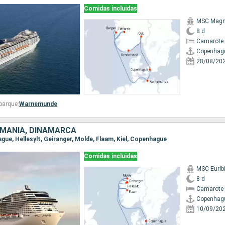
Comidas incluidas
MSC Magni
8 d
Camarote 
Copenhag
28/08/20
barque:
Warnemunde
EMANIA, DINAMARCA
ague, Hellesylt, Geiranger, Molde, Flaam, Kiel, Copenhague
Comidas incluidas
MSC Eurib
8 d
Camarote 
Copenhag
10/09/20