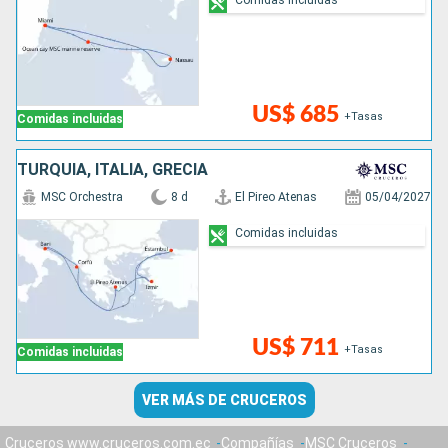
US$ 685
+Tasas
Comidas incluidas
TURQUÍA, ITALIA, GRECIA
MSC Orchestra
8 d
El Pireo Atenas
05/04/2027
Comidas incluidas
US$ 711
+Tasas
Comidas incluidas
VER MÁS DE CRUCEROS
Cruceros www.cruceros.com.ec
Compañías
MSC Cruceros