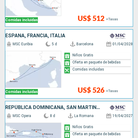
US$ 512
+Tasas
Comidas incluidas
ESPAÑA, FRANCIA, ITALIA
MSC Euribia
5 d
Barcelona
01/04/2028
Niños Gratis
Oferta en paquete de bebidas
Comidas incluidas
US$ 526
+Tasas
Comidas incluidas
REPÚBLICA DOMINICANA, SAN MARTÍN, ANTIGUA Y BARBUDA
MSC Opera
8 d
La Romana
19/04/2027
Niños Gratis
Oferta en paquete de bebidas