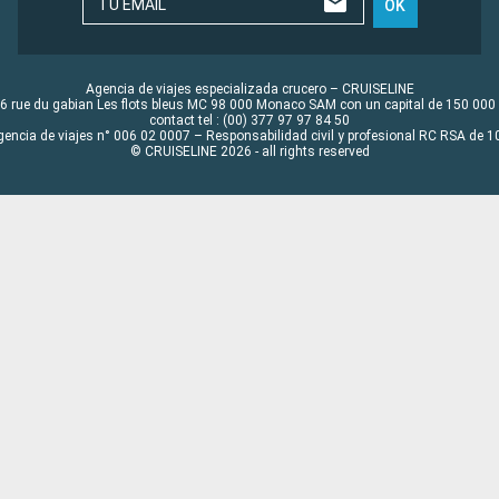
TU EMAIL
OK
Agencia de viajes especializada crucero – CRUISELINE
6 rue du gabian Les flots bleus MC 98 000 Monaco SAM con un capital de 150 000
contact tel : (00) 377 97 97 84 50
gencia de viajes n° 006 02 0007 – Responsabilidad civil y profesional RC RSA de
© CRUISELINE 2026 - all rights reserved