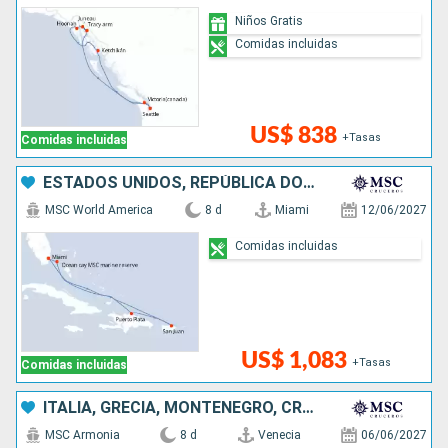
Niños Gratis
Comidas incluidas
US$ 838
+Tasas
Comidas incluidas
ESTADOS UNIDOS, REPÚBLICA DOMINICANA, PUERTO RICO, BAHAMAS
MSC World America
8 d
Miami
12/06/2027
Comidas incluidas
US$ 1,083
+Tasas
Comidas incluidas
ITALIA, GRECIA, MONTENEGRO, CROACIA
MSC Armonia
8 d
Venecia
06/06/2027