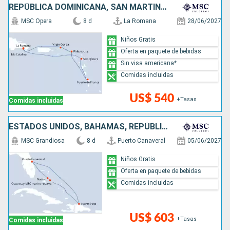
REPÚBLICA DOMINICANA, SAN MARTÍN, ANTIGUA Y BARBUDA
MSC Opera
8 d
La Romana
28/06/2027
Niños Gratis
Oferta en paquete de bebidas
Sin visa americana*
Comidas incluidas
US$ 540
+Tasas
Comidas incluidas
ESTADOS UNIDOS, BAHAMAS, REPÚBLICA DOMINICANA
MSC Grandiosa
8 d
Puerto Canaveral
05/06/2027
Niños Gratis
Oferta en paquete de bebidas
Comidas incluidas
US$ 603
+Tasas
Comidas incluidas