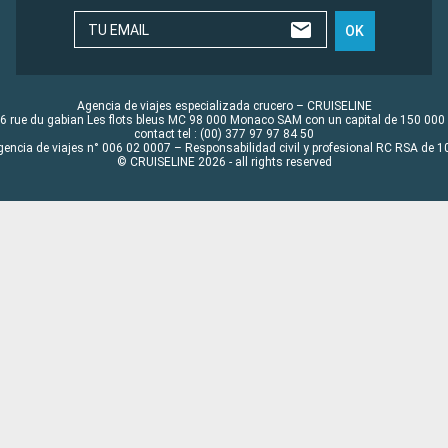
TU EMAIL
OK
Agencia de viajes especializada crucero – CRUISELINE
6 rue du gabian Les flots bleus MC 98 000 Monaco SAM con un capital de 150 000
contact tel : (00) 377 97 97 84 50
gencia de viajes n° 006 02 0007 – Responsabilidad civil y profesional RC RSA de
© CRUISELINE 2026 - all rights reserved