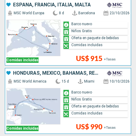
ESPAÑA, FRANCIA, ITALIA, MALTA
MSC World Europa
8 d
Barcelona
23/10/2026
Barco nuevo
Niños Gratis
Oferta en paquete de bebidas
Comidas incluidas
US$ 915
+Tasas
Comidas incluidas
HONDURAS, MÉXICO, BAHAMAS, REPÚBLICA DOMINICANA, PUERTO RICO, ESTADOS UNIDOS
MSC World America
15 d
Miami
10/10/2026
Barco nuevo
Niños Gratis
Oferta en paquete de bebidas
Comidas incluidas
US$ 990
+Tasas
Comidas incluidas