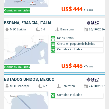
US$ 444
+Tasas
Comidas incluidas
ESPAÑA, FRANCIA, ITALIA
MSC Euribia
5 d
Barcelona
20/10/2026
Niños Gratis
Oferta en paquete de bebidas
Comidas incluidas
US$ 446
+Tasas
Comidas incluidas
ESTADOS UNIDOS, MÉXICO
MSC Seascape
6 d
Galveston
24/10/2027
Comidas incluidas