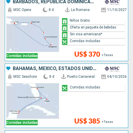
BARBADOS, REPÚBLICA DOMINICANA
MSC Opera
8 d
La Romana
11/10/2027
Niños Gratis
Oferta en paquete de bebidas
Sin visa americana*
Comidas incluidas
US$ 370
+Tasas
Comidas incluidas
BAHAMAS, MÉXICO, ESTADOS UNIDOS
MSC Seashore
8 d
Puerto Canaveral
04/10/2026
Comidas incluidas
US$ 385
+Tasas
Comidas incluidas