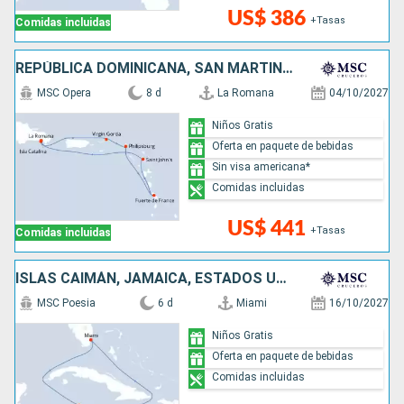
US$ 386
+Tasas
Comidas incluidas
REPÚBLICA DOMINICANA, SAN MARTÍN, ANTIGUA Y BARBUDA
MSC Opera
8 d
La Romana
04/10/2027
Niños Gratis
Oferta en paquete de bebidas
Sin visa americana*
Comidas incluidas
US$ 441
+Tasas
Comidas incluidas
ISLAS CAIMÁN, JAMAICA, ESTADOS UNIDOS
MSC Poesia
6 d
Miami
16/10/2027
Niños Gratis
Oferta en paquete de bebidas
Comidas incluidas