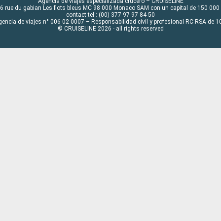
Agencia de viajes especializada crucero – CRUISELINE
6 rue du gabian Les flots bleus MC 98 000 Monaco SAM con un capital de 150 000
contact tel : (00) 377 97 97 84 50
gencia de viajes n° 006 02 0007 – Responsabilidad civil y profesional RC RSA de
© CRUISELINE 2026 - all rights reserved