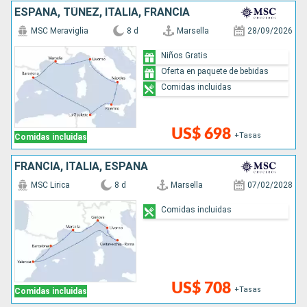
ESPAÑA, TÚNEZ, ITALIA, FRANCIA
MSC Meraviglia
8 d
Marsella
28/09/2026
Niños Gratis
Oferta en paquete de bebidas
Comidas incluidas
US$ 698
+Tasas
Comidas incluidas
FRANCIA, ITALIA, ESPAÑA
MSC Lirica
8 d
Marsella
07/02/2028
Comidas incluidas
US$ 708
+Tasas
Comidas incluidas