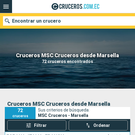
Encontrar un crucero
Nuestros destinos
Cruceros MSC Cruceros desde Marsella
72 cruceros encontrados
Fecha de salida
Puertos
Compañías
Buscar
Cruceros MSC Cruceros desde Marsella
72
Sus criterios de búsqueda:
MSC Cruceros - Marsella
cruceros
Filtrar
Ordenar