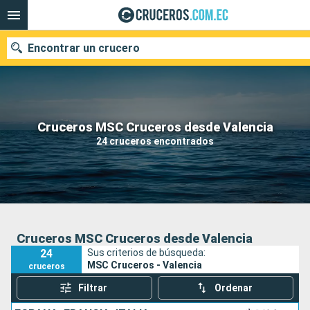
Encontrar un crucero
Nuestros destinos
Cruceros MSC Cruceros desde Valencia
24 cruceros encontrados
Fecha de salida
Puertos
Compañías
Buscar
Cruceros MSC Cruceros desde Valencia
24
Sus criterios de búsqueda:
MSC Cruceros - Valencia
cruceros
Filtrar
Ordenar