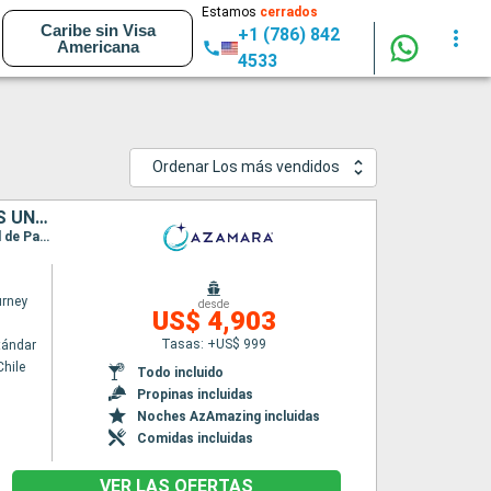
Estamos
cerrados
Caribe sin Visa
+1 (786) 842
Americana
4533
Ordenar Los más vendidos
CHILE, PERÚ, PANAMÁ, COSTA RICA, COLOMBIA, MÉXICO, ESTADOS UNIDOS
Itinerario : San antonio Chile, Coquimbo, Iquique, Arica, Pisco, Callao, Fuerte amador, Canal de Panama, Puerto Limon, San Andrés Island, Cozumel, Miami
rney
desde
US$ 4,903
Tasas: +US$ 999
tándar
Chile
Todo incluido
Propinas incluidas
Noches AzAmazing incluidas
Comidas incluidas
VER LAS OFERTAS