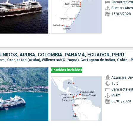
Camarote es
Buenos Aires
16/02/2028
UNIDOS, ARUBA, COLOMBIA, PANAMÁ, ECUADOR, PERÚ
Comidas incluidas
Azamara On
15 d
Camarote es
Miami
05/01/2028