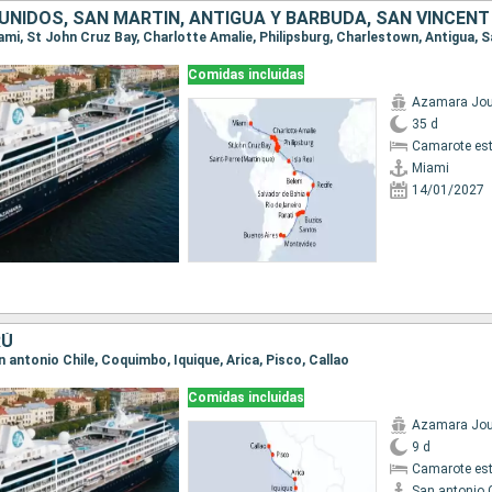
Comidas incluidas
Azamara Jou
35 d
Camarote es
Miami
14/01/2027
RÚ
an antonio Chile, Coquimbo, Iquique, Arica, Pisco, Callao
Comidas incluidas
Azamara Jou
9 d
Camarote es
San antonio 