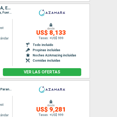
ESTADOS UNIDOS, MÉXICO, BELICE, HONDURAS, COSTA RICA, PANAMÁ, ECUADOR, PERÚ, CHILE
Itinerario : Miami, Cozumel, Belice, Roatan, Puerto Limon, Bocas del toro, Canal de Panama, Fuerte amador, Manta, Callao, Pisco, Coquimbo, Valparaíso
est
desde
US$ 8,133
Tasas: +US$ 999
tándar
Todo incluido
Propinas incluidas
Noches AzAmazing incluidas
Comidas incluidas
VER LAS OFERTAS
Itinerario : Buenos Aires, Montevideo, Rio Grande do Sul, Porto Belo, Sao Francisco do sul, Paranagua, Santos, Ilhabella, Parati, Rio de Janeiro, Salvador de Bahia, Natal, Belem, Isla Real, Scarborough, Bridgetown
est
desde
US$ 9,281
Tasas: +US$ 999
tándar