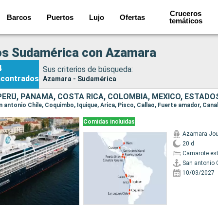
Cruceros
Barcos
Puertos
Lujo
Ofertas
temáticos
os Sudamérica con Azamara
4
Sus criterios de búsqueda:
ncontrados
Azamara - Sudamérica
Comidas incluidas
Azamara Jou
20 d
Camarote es
San antonio 
10/03/2027