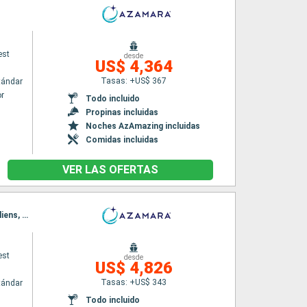
est
desde
US$ 4,364
Tasas: +US$ 367
tándar
r
Todo incluido
Propinas incluidas
Noches AzAmazing incluidas
Comidas incluidas
VER LAS OFERTAS
Itinerario : Valparaíso, Puerto Montt, Castro - Isla de Chili, Puerto Chacabuco, Fjordos Chiliens, Punta Arenas, Ushuaia
est
desde
US$ 4,826
Tasas: +US$ 343
tándar
Todo incluido