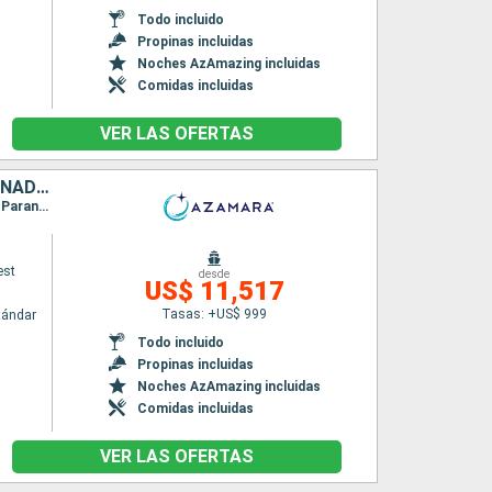
Todo incluido
Propinas incluidas
Noches AzAmazing incluidas
Comidas incluidas
VER LAS OFERTAS
ARGENTINA, URUGUAY, BRASIL, TRINIDAD Y TOBAGO, BARBADOS, GRENADA, SANTA LUCIA, DOMINICA, SAN MARTÍN, ESTADOS UNIDOS
Itinerario : Buenos Aires, Montevideo, Rio Grande do Sul, Porto Belo, Sao Francisco do sul, Paranagua, Santos, Ilhabella, Parati, Rio de Janeiro, Salvador de Bahia, Natal, Belem, Isla Real, Scarborough, Bridgetown, Grenada, Castries, Saint-Pierre (Martinique), Roseau, Philipsburg, Road Town, Miami
est
desde
US$ 11,517
Tasas: +US$ 999
tándar
Todo incluido
Propinas incluidas
Noches AzAmazing incluidas
Comidas incluidas
VER LAS OFERTAS