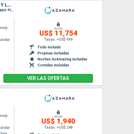
ESTADOS UNIDOS, SAN MARTÍN, ANTIGUA Y BARBUDA, SAN VINCENT Y LAS GRANADINAS, GRENADA, BARBADOS, TRINIDAD Y TOBAGO, BRASIL, URUGUAY, ARGENTINA
Itinerario : Miami, St John Cruz Bay, Charlotte Amalie, Philipsburg, Charlestown, Antigua, Saint-Pierre (Martinique), Port Elisabeth st vincent, Grenada, Bridgetown, Scarborough, Isla Real, Belem, Recife, Salvador de Bahia, Buzios, Rio de Janeiro, Parati, Ilhabella, Santos, Montevideo, Buenos Aires
rney
desde
US$ 11,754
Tasas: +US$ 999
tándar
Todo incluido
Propinas incluidas
Noches AzAmazing incluidas
Comidas incluidas
VER LAS OFERTAS
rney
desde
US$ 1,940
Tasas: +US$ 248
tándar
Chile