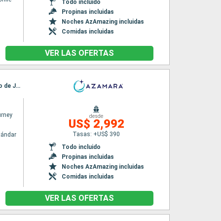
Todo incluido
Propinas incluidas
Noches AzAmazing incluidas
Comidas incluidas
VER LAS OFERTAS
Itinerario : Bridgetown, Scarborough, Isla Real, Belem, Recife, Salvador de Bahia, Buzios, Rio de Janeiro
rney
desde
US$ 2,992
Tasas: +US$ 390
tándar
Todo incluido
Propinas incluidas
Noches AzAmazing incluidas
Comidas incluidas
VER LAS OFERTAS