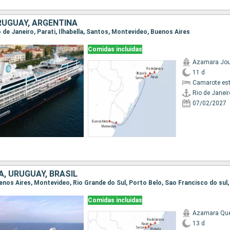
RUGUAY, ARGENTINA
io de Janeiro, Parati, Ilhabella, Santos, Montevideo, Buenos Aires
Comidas incluidas
Azamara Jou
11 d
Camarote es
Rio de Janeir
07/02/2027
, URUGUAY, BRASIL
Comidas incluidas
Azamara Qu
13 d