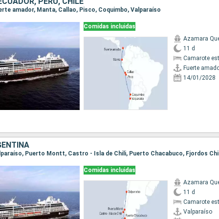
CUADOR, PERÚ, CHILE
Fuerte amador, Manta, Callao, Pisco, Coquimbo, Valparaíso
Comidas incluidas
Azamara Qu
11 d
Camarote es
Fuerte amado
14/01/2028
GENTINA
Comidas incluidas
Azamara Qu
11 d
Camarote es
Valparaíso