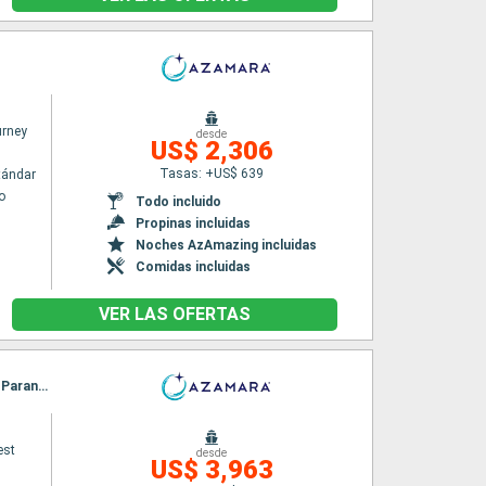
rney
desde
US$ 2,306
Tasas: +US$ 639
tándar
o
Todo incluido
Propinas incluidas
Noches AzAmazing incluidas
Comidas incluidas
VER LAS OFERTAS
Itinerario : Buenos Aires, Montevideo, Rio Grande do Sul, Porto Belo, Sao Francisco do sul, Paranagua, Santos, Ilhabella, Parati, Rio de Janeiro
est
desde
US$ 3,963