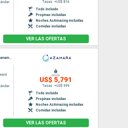
Tasas: +US$ 816
tándar
Todo incluido
Propinas incluidas
Noches AzAmazing incluidas
Comidas incluidas
VER LAS OFERTAS
Itinerario : Miami, Oranjestad (Aruba), Willemstad(Curaçao), Cartagena de Indias, Colón - Panama, Canal de Panama, Fuerte amador, Manta, Callao
ward
desde
US$ 5,791
Tasas: +US$ 999
tándar
Todo incluido
Propinas incluidas
Noches AzAmazing incluidas
Comidas incluidas
VER LAS OFERTAS