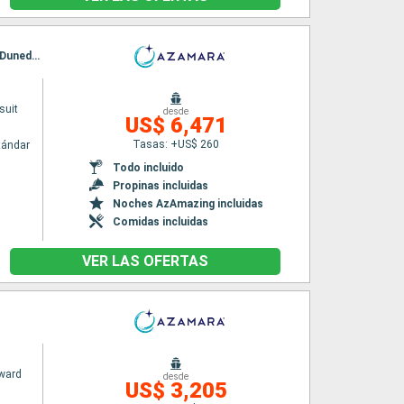
Itinerario : Auckland, Bay of Island, Isla de Norfolk, New Plymouth, Nelson, Picton, Akaroa, Dunedin, Kaikoura, Napier, Auckland
suit
desde
US$ 6,471
Tasas: +US$ 260
tándar
Todo incluido
Propinas incluidas
Noches AzAmazing incluidas
Comidas incluidas
VER LAS OFERTAS
ward
desde
US$ 3,205