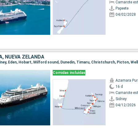
Camarote es
Papeete
04/02/2028
A, NUEVA ZELANDA
Comidas incluidas
Azamara Pur
16 d
Camarote es
Sidney
04/12/2026