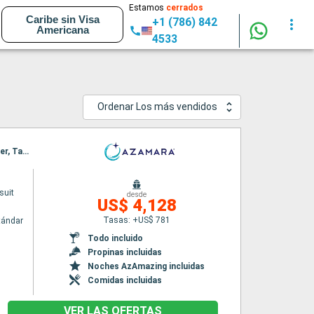
Estamos
cerrados
Caribe sin Visa
+1 (786) 842
Americana
4533
Ordenar Los más vendidos
Itinerario : Auckland, Bay of Island, Isla de Norfolk, New Plymouth, Nelson, Wellington, Napier, Tauranga, Auckland
suit
desde
US$ 4,128
Tasas: +US$ 781
tándar
Todo incluido
Propinas incluidas
Noches AzAmazing incluidas
Comidas incluidas
VER LAS OFERTAS