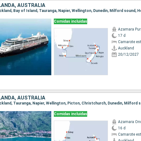
LANDA, AUSTRALIA
Comidas incluidas
Azamara Pur
17 d
Camarote es
Auckland
20/12/2027
LANDA, AUSTRALIA
Comidas incluidas
Azamara On
16 d
Camarote es
Auckland