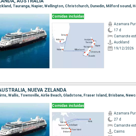
LANDA, AUSTRALIA
Comidas incluidas
Azamara Pur
17 d
Camarote es
Auckland
19/12/2026
 AUSTRALIA, NUEVA ZELANDA
Comidas incluidas
Azamara Pur
27 d
Camarote es
Cairns