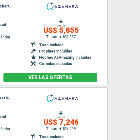
Itinerario : Auckland, Tauranga, Napier, Wellington, Christchurch, Dunedin, Milford sound, Hobart, Sidney, Melbourne
suit
desde
US$ 5,855
Tasas: +US$ 887
tándar
Todo incluido
Propinas incluidas
Noches AzAmazing incluidas
Comidas incluidas
VER LAS OFERTAS
Itinerario : Cairns, Wallis, Townsville, Airlie Beach, Gladstone, Fraser Island, Brisbane, Newcastle, Sidney, Eden, Hobart, Milford sound, Dunedin, Timaru, Christchurch, Picton, Wellington, Napier, Gisborne, Tauranga, Bay of Island, Auckland
suit
desde
US$ 7,246
Tasas: +US$ 999
tándar
Todo incluido