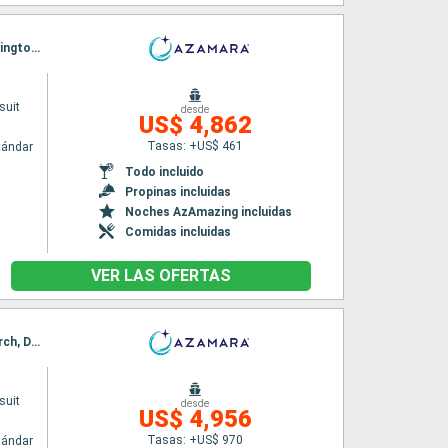
Itinerario : Sidney, Eden, Hobart, Milford sound, Dunedin, Timaru, Christchurch, Picton, Wellington, Napier, Gisborne, Tauranga, Bay of Island, Auckland
suit
desde
US$ 4,862
Tasas: +US$ 461
tándar
Todo incluido
Propinas incluidas
Noches AzAmazing incluidas
Comidas incluidas
VER LAS OFERTAS
Itinerario : Auckland, Bay of Island, Tauranga, Napier, Wellington, Nelson, Picton, Christchurch, Dunedin, Milford sound, Hobart, Eden, Sidney
suit
desde
US$ 4,956
Tasas: +US$ 970
tándar