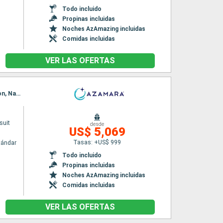
Todo incluido
Propinas incluidas
Noches AzAmazing incluidas
Comidas incluidas
VER LAS OFERTAS
Itinerario : Melbourne, Eden, Sidney, Milford sound, Dunedin, Christchurch, Wellington, Picton, Napier, Gisborne, Tauranga, Bay of Island, Auckland
suit
desde
US$ 5,069
Tasas: +US$ 999
tándar
Todo incluido
Propinas incluidas
Noches AzAmazing incluidas
Comidas incluidas
VER LAS OFERTAS