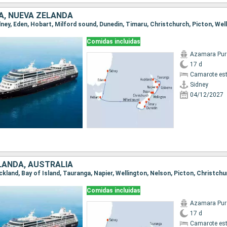
A, NUEVA ZELANDA
Comidas incluidas
Azamara Pur
17 d
Camarote es
Sidney
04/12/2027
LANDA, AUSTRALIA
Comidas incluidas
Azamara Pur
17 d
Camarote es