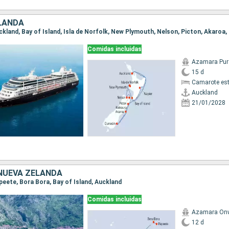
LANDA
Comidas incluidas
Azamara Pur
15 d
Camarote es
Auckland
21/01/2028
 NUEVA ZELANDA
apeete, Bora Bora, Bay of Island, Auckland
Comidas incluidas
Azamara On
12 d