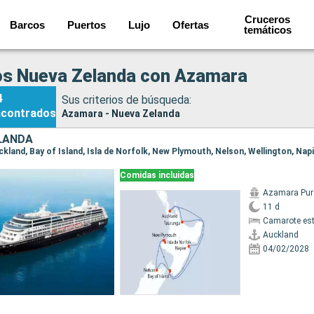
Cruceros
Barcos
Puertos
Lujo
Ofertas
temáticos
os Nueva Zelanda con Azamara
4
Sus criterios de búsqueda:
ncontrados
Azamara - Nueva Zelanda
LANDA
Comidas incluidas
Azamara Pur
11 d
Camarote es
Auckland
04/02/2028