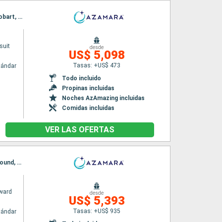
Itinerario : Auckland, Bay of Island, Tauranga, Napier, Wellington, Dunedin, Milford sound, Hobart, Melbourne, Eden, Sidney
suit
desde
US$ 5,098
Tasas: +US$ 473
tándar
Todo incluido
Propinas incluidas
Noches AzAmazing incluidas
Comidas incluidas
VER LAS OFERTAS
Itinerario : Auckland, Tauranga, Napier, Wellington, Picton, Christchurch, Dunedin, Milford sound, Hobart, Eden, Sidney
ward
desde
US$ 5,393
Tasas: +US$ 935
tándar