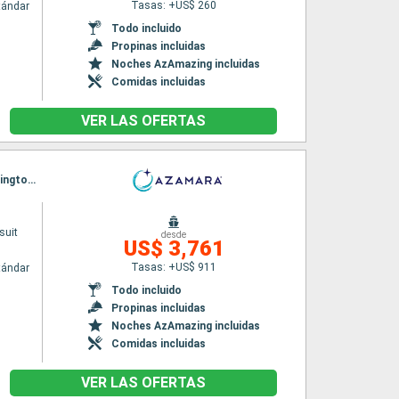
Tasas: +US$ 260
tándar
Todo incluido
Propinas incluidas
Noches AzAmazing incluidas
Comidas incluidas
VER LAS OFERTAS
Itinerario : Sidney, Eden, Hobart, Milford sound, Dunedin, Timaru, Christchurch, Picton, Wellington, Napier, Gisborne, Tauranga, Auckland
suit
desde
US$ 3,761
Tasas: +US$ 911
tándar
Todo incluido
Propinas incluidas
Noches AzAmazing incluidas
Comidas incluidas
VER LAS OFERTAS