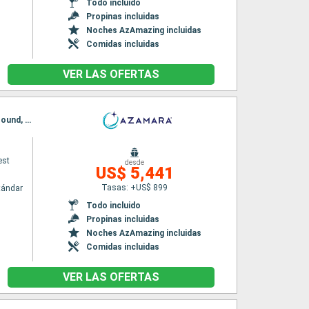
Todo incluido
Propinas incluidas
Noches AzAmazing incluidas
Comidas incluidas
VER LAS OFERTAS
Itinerario : Auckland, Tauranga, Napier, Picton, Christchurch, Dunedin, île Stewart, Milford sound, Hobart, Melbourne, Eden, Sidney
est
desde
US$ 5,441
Tasas: +US$ 899
tándar
Todo incluido
Propinas incluidas
Noches AzAmazing incluidas
Comidas incluidas
VER LAS OFERTAS