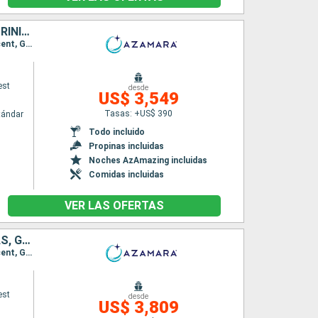
ANTIGUA Y BARBUDA, SAN VINCENT Y LAS GRANADINAS, GRENADA, TRINIDAD Y TOBAGO, BARBADOS, SANTA LUCIA, DOMINICA, SAN MARTÍN, ESTADOS UNIDOS, PUERTO RICO
Itinerario : San Juan, Virgin Gorda, Antigua, Saint-Pierre (Martinique), Port Elisabeth st vincent, Grenada, Scarborough, Bridgetown, Castries, Roseau, Basseterre (St Kitts), Charlestown, Philipsburg, Charlotte Amalie, San Juan
est
desde
US$ 3,549
Tasas: +US$ 390
tándar
Todo incluido
Propinas incluidas
Noches AzAmazing incluidas
Comidas incluidas
VER LAS OFERTAS
PUERTO RICO, ANTIGUA Y BARBUDA, SAN VINCENT Y LAS GRANADINAS, GRENADA, TRINIDAD Y TOBAGO, BARBADOS, SANTA LUCIA, DOMINICA, SAN MARTÍN
Itinerario : San Juan, Virgin Gorda, Antigua, Saint-Pierre (Martinique), Port Elisabeth st vincent, Grenada, Scarborough, Bridgetown, Castries, Roseau, Basseterre (St Kitts), Charlestown, Philipsburg, Road Town, San Juan
est
desde
US$ 3,809