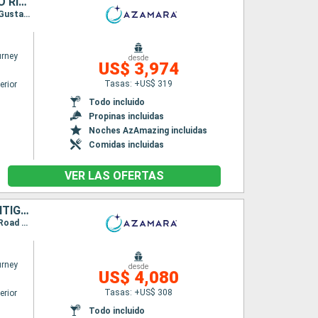
BARBADOS, SANTA LUCIA, DOMINICA, SAN MARTÍN, FRANCIA, PUERTO RICO, ANTIGUA Y BARBUDA, SAN VINCENT Y LAS GRANADINAS, GRENADA, TRINIDAD Y TOBAGO
Itinerario : Bridgetown, Castries, Roseau, Basseterre (St Kitts), Charlestown, Philipsburg, Gustavia, San Juan, Virgin Gorda, Antigua, Saint-Pierre (Martinique), Port Elisabeth st vincent, Grenada, Scarborough, Bridgetown
rney
desde
US$ 3,974
Tasas: +US$ 319
erior
Todo incluido
Propinas incluidas
Noches AzAmazing incluidas
Comidas incluidas
VER LAS OFERTAS
BARBADOS, SANTA LUCIA, DOMINICA, SAN MARTÍN, PUERTO RICO, ANTIGUA Y BARBUDA, SAN VINCENT Y LAS GRANADINAS, GRENADA, TRINIDAD Y TOBAGO
Itinerario : Bridgetown, Castries, Roseau, Basseterre (St Kitts), Charlestown, Philipsburg, Road Town, San Juan, Virgin Gorda, Antigua, Saint-Pierre (Martinique), Port Elisabeth st vincent, Grenada, Scarborough, Bridgetown
rney
desde
US$ 4,080
Tasas: +US$ 308
erior
Todo incluido