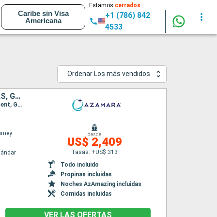
Estamos
cerrados
Caribe sin Visa
+1 (786) 842
Americana
4533
Ordenar Los más vendidos
PUERTO RICO, ANTIGUA Y BARBUDA, SAN VINCENT Y LAS GRANADINAS, GRENADA, TRINIDAD Y TOBAGO, BARBADOS, SANTA LUCIA, DOMINICA, SAN MARTÍN
Itinerario : San Juan, Virgin Gorda, Antigua, Saint-Pierre (Martinique), Port Elisabeth st vincent, Grenada, Scarborough, Bridgetown, Castries, Roseau, Basseterre (St Kitts), Charlestown, Philipsburg, Road Town, San Juan
rney
desde
US$ 2,409
Tasas: +US$ 313
tándar
Todo incluido
Propinas incluidas
Noches AzAmazing incluidas
Comidas incluidas
VER LAS OFERTAS