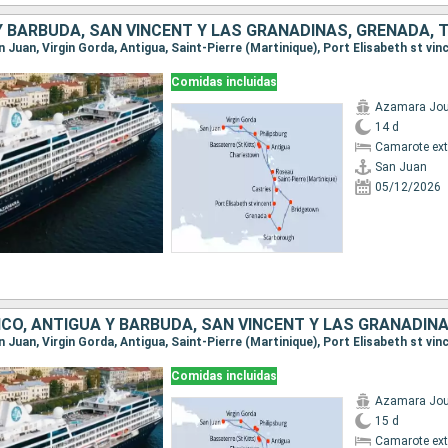
Comidas incluidas
Azamara Jou
14 d
Camarote ext
San Juan
05/12/2026
Comidas incluidas
Azamara Jou
15 d
Camarote ext