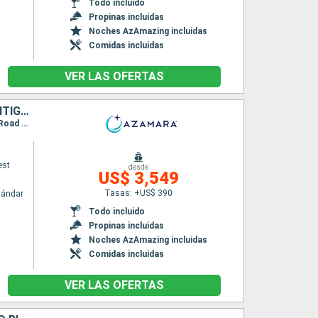
Todo incluido
Propinas incluidas
Noches AzAmazing incluidas
Comidas incluidas
VER LAS OFERTAS
BARBADOS, SANTA LUCIA, DOMINICA, SAN MARTÍN, PUERTO RICO, ANTIGUA Y BARBUDA, SAN VINCENT Y LAS GRANADINAS, GRENADA, TRINIDAD Y TOBAGO
Itinerario : Bridgetown, Castries, Roseau, Basseterre (St Kitts), Charlestown, Philipsburg, Road Town, San Juan, Virgin Gorda, Antigua, Saint-Pierre (Martinique), Port Elisabeth st vincent, Grenada, Scarborough, Bridgetown
est
desde
US$ 3,549
Tasas: +US$ 390
tándar
Todo incluido
Propinas incluidas
Noches AzAmazing incluidas
Comidas incluidas
VER LAS OFERTAS