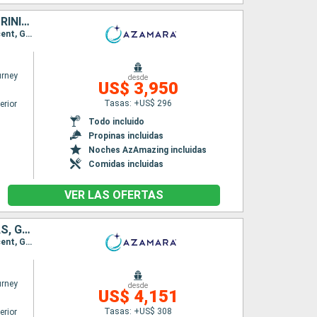
ANTIGUA Y BARBUDA, SAN VINCENT Y LAS GRANADINAS, GRENADA, TRINIDAD Y TOBAGO, BARBADOS, SANTA LUCIA, DOMINICA, SAN MARTÍN, PUERTO RICO
Itinerario : San Juan, Virgin Gorda, Antigua, Saint-Pierre (Martinique), Port Elisabeth st vincent, Grenada, Scarborough, Bridgetown, Castries, Roseau, Basseterre (St Kitts), Charlestown, Philipsburg, San Juan
rney
desde
US$ 3,950
Tasas: +US$ 296
erior
Todo incluido
Propinas incluidas
Noches AzAmazing incluidas
Comidas incluidas
VER LAS OFERTAS
PUERTO RICO, ANTIGUA Y BARBUDA, SAN VINCENT Y LAS GRANADINAS, GRENADA, TRINIDAD Y TOBAGO, BARBADOS, SANTA LUCIA, DOMINICA, SAN MARTÍN, FRANCIA
Itinerario : San Juan, Virgin Gorda, Antigua, Saint-Pierre (Martinique), Port Elisabeth st vincent, Grenada, Scarborough, Bridgetown, Castries, Roseau, Basseterre (St Kitts), Charlestown, Philipsburg, Gustavia, San Juan
rney
desde
US$ 4,151
Tasas: +US$ 308
erior