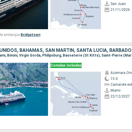
San Juan
21/11/2026
 de embarque:
Bridgetown
Comidas incluidas
Azamara On
15 d
Camarote es
Miami
22/12/2027