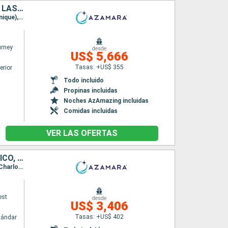
ANTIGUA Y BARBUDA, FRANCIA, TRINIDAD Y TOBAGO, SAN VINCENT Y LAS GRANADINAS, BARBADOS, ARUBA, SANTA LUCIA, ESTADOS UNIDOS, PUERTO RICO
Itinerario : San Juan, Charlotte Amalie, Virgin Gorda, Antigua, Gustavia, Saint-Pierre (Martinique), Port Elisabeth st vincent, Scarborough, Mayreau, Bridgetown, Oranjestad (Aruba), Willemstad(Curaçao), Castries, Charlestown, FREDERIKSTED VI, San Juan
rney
desde
US$ 5,666
Tasas: +US$ 355
erior
Todo incluido
Propinas incluidas
Noches AzAmazing incluidas
Comidas incluidas
VER LAS OFERTAS
SANTA LUCIA, DOMINICA, SAN MARTÍN, ESTADOS UNIDOS, PUERTO RICO, ANTIGUA Y BARBUDA, SAN VINCENT Y LAS GRANADINAS, GRENADA, TRINIDAD Y TOBAGO, BARBADOS
Itinerario : Bridgetown, Castries, Roseau, Basseterre (St Kitts), Charlestown, Philipsburg, Charlotte Amalie, San Juan, Virgin Gorda, Antigua, Saint-Pierre (Martinique), Port Elisabeth st vincent, Grenada, Scarborough, Bridgetown
est
desde
US$ 3,406
Tasas: +US$ 402
tándar