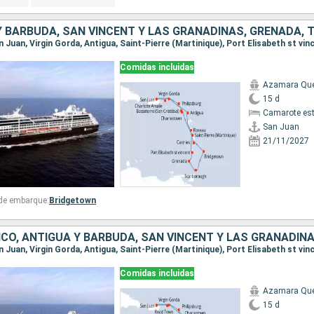
Comidas incluidas
Azamara Qu
15 d
Camarote es
San Juan
21/11/2027
 de embarque:
Bridgetown
Comidas incluidas
Azamara Qu
15 d