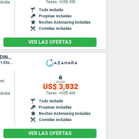
Tasas: +US$ 390
tándar
Todo incluido
Propinas incluidas
Noches AzAmazing incluidas
Comidas incluidas
VER LAS OFERTAS
ESTADOS UNIDOS, ANTIGUA Y BARBUDA, SAN VINCENT Y LAS GRANADINAS, GRENADA, TRINIDAD Y TOBAGO, BARBADOS, SANTA LUCIA, DOMINICA, SAN MARTÍN, PUERTO RICO
Itinerario : San Juan, Charlotte Amalie, Virgin Gorda, Antigua, Saint-Pierre (Martinique), Port Elisabeth st vincent, Grenada, Scarborough, Bridgetown, Castries, Roseau, Basseterre (St Kitts), Charlestown, Philipsburg, Road Town, San Juan
est
desde
US$ 3,832
Tasas: +US$ 426
tándar
Todo incluido
Propinas incluidas
Noches AzAmazing incluidas
Comidas incluidas
VER LAS OFERTAS