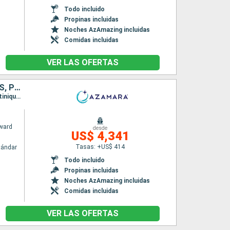
Todo incluido
Propinas incluidas
Noches AzAmazing incluidas
Comidas incluidas
VER LAS OFERTAS
ESTADOS UNIDOS, BAHAMAS, SAN MARTÍN, SANTA LUCIA, BARBADOS, PUERTO RICO
Itinerario : Miami, Bimini, Virgin Gorda, Philipsburg, Basseterre (St Kitts), Saint-Pierre (Martinique), Castries, Bridgetown, San Juan, Miami
ward
desde
US$ 4,341
Tasas: +US$ 414
tándar
Todo incluido
Propinas incluidas
Noches AzAmazing incluidas
Comidas incluidas
VER LAS OFERTAS