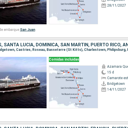
28/11/2027
 de embarque:
San Juan
Comidas incluidas
Azamara Qu
15 d
Camarote es
Bridgetown
14/11/2027