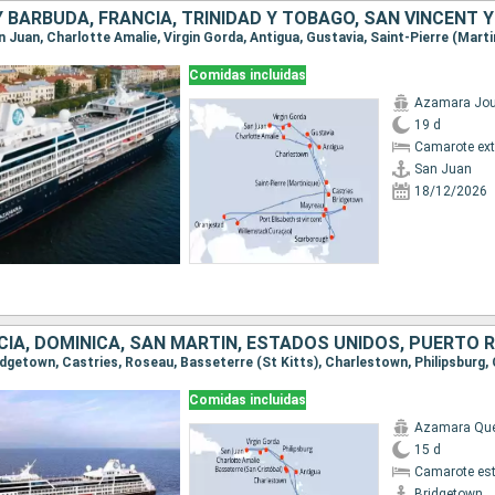
Comidas incluidas
Azamara Jou
19 d
Camarote ext
San Juan
18/12/2026
Comidas incluidas
Azamara Qu
15 d
Camarote es
Bridgetown