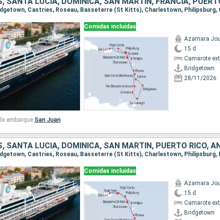
Comidas incluidas
Azamara Jou
15 d
Camarote ext
Bridgetown
28/11/2026
 de embarque:
San Juan
Comidas incluidas
Azamara Jou
15 d
Camarote ext
Bridgetown