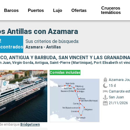
Cruceros
Barcos
Puertos
Lujo
Ofertas
temáticos
s Antillas con Azamara
2
Sus criterios de búsqueda:
ncontrados
Azamara - Antillas
Comidas incluidas
Azamara Jou
15 d
Camarote es
San Juan
21/11/2026
 de embarque:
Bridgetown