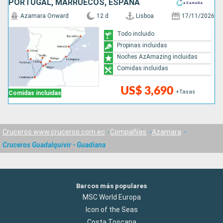
PORTUGAL, MARRUECOS, ESPAÑA
Azamara Onward
12 d
Lisboa
17/11/2026
Todo incluido
Propinas incluidas
Noches AzAmazing incluidas
Comidas incluidas
US$ 3,690
+Tasas
Comidas incluidas
Cruceros www.cruceros.com.ec
Compañías
Azamara
Cruceros Guadalquivir - Guadiana
Barcos más populares
MSC World Europa
Icon of the Seas
Costa Toscana