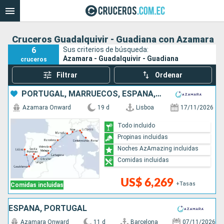
Cruceros Guadalquivir - Guadiana con Azamara
6
Sus criterios de búsqueda:
Azamara - Guadalquivir - Guadiana
cruceros
Filtrar
Ordenar
PORTUGAL, MARRUECOS, ESPAÑA, FRANCIA, ITALIA
Azamara Onward
19 d
Lisboa
17/11/2026
Todo incluido
Propinas incluidas
Noches AzAmazing incluidas
Comidas incluidas
US$ 6,269
+Tasas
Comidas incluidas
ESPAÑA, PORTUGAL
Azamara Onward
11 d
Barcelona
07/11/2026