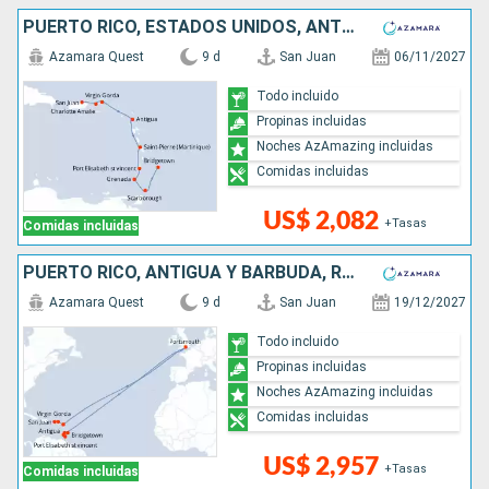
PUERTO RICO, ESTADOS UNIDOS, ANTIGUA Y BARBUDA, SAN VINCENT Y LAS GRANADINAS, GRENADA, TRINIDAD Y TOBAGO, BARBADOS
Azamara Quest
9 d
San Juan
06/11/2027
Todo incluido
Propinas incluidas
Noches AzAmazing incluidas
Comidas incluidas
US$ 2,082
+Tasas
Comidas incluidas
PUERTO RICO, ANTIGUA Y BARBUDA, REINO UNIDO, SAN VINCENT Y LAS GRANADINAS, GRENADA, TRINIDAD Y TOBAGO, BARBADOS
Azamara Quest
9 d
San Juan
19/12/2027
Todo incluido
Propinas incluidas
Noches AzAmazing incluidas
Comidas incluidas
US$ 2,957
+Tasas
Comidas incluidas