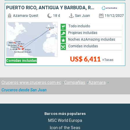
PUERTO RICO, ANTIGUA Y BARBUDA, REINO UNIDO, SAN VINCENT Y LAS GRANADINAS, GRENADA, TRINIDAD Y TOBAGO, BARBADOS, ARUBA, REPÚBLICA DOMINICANA, BAHAMAS, ESTADOS UNIDOS
Azamara Quest
18 d
San Juan
19/12/2027
Todo incluido
Propinas incluidas
Noches AzAmazing incluidas
Comidas incluidas
US$ 6,411
+Tasas
Comidas incluidas
Cruceros www.cruceros.com.ec
Compañías
Azamara
Cruceros desde San Juan
Barcos más populares
MSC World Europa
Icon of the Seas