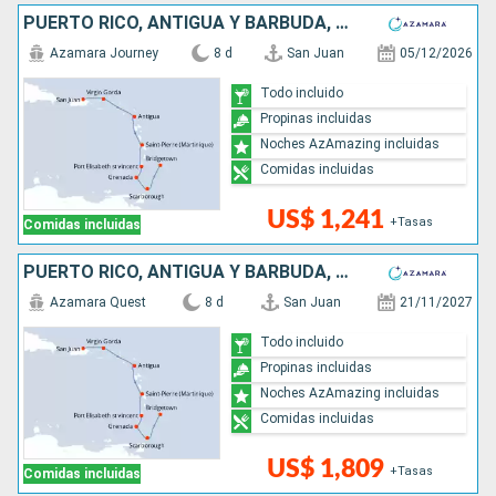
PUERTO RICO, ANTIGUA Y BARBUDA, SAN VINCENT Y LAS GRANADINAS, GRENADA, TRINIDAD Y TOBAGO, BARBADOS
Azamara Journey
8 d
San Juan
05/12/2026
Todo incluido
Propinas incluidas
Noches AzAmazing incluidas
Comidas incluidas
US$ 1,241
+Tasas
Comidas incluidas
PUERTO RICO, ANTIGUA Y BARBUDA, SAN VINCENT Y LAS GRANADINAS, GRENADA, TRINIDAD Y TOBAGO, BARBADOS
Azamara Quest
8 d
San Juan
21/11/2027
Todo incluido
Propinas incluidas
Noches AzAmazing incluidas
Comidas incluidas
US$ 1,809
+Tasas
Comidas incluidas