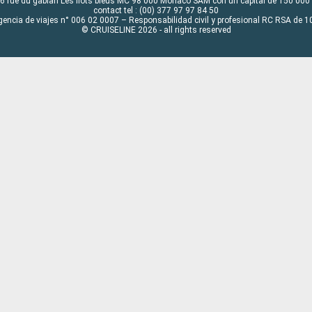
6 rue du gabian Les flots bleus MC 98 000 Monaco SAM con un capital de 150 000
contact tel : (00) 377 97 97 84 50
gencia de viajes n° 006 02 0007 – Responsabilidad civil y profesional RC RSA de
© CRUISELINE 2026 - all rights reserved