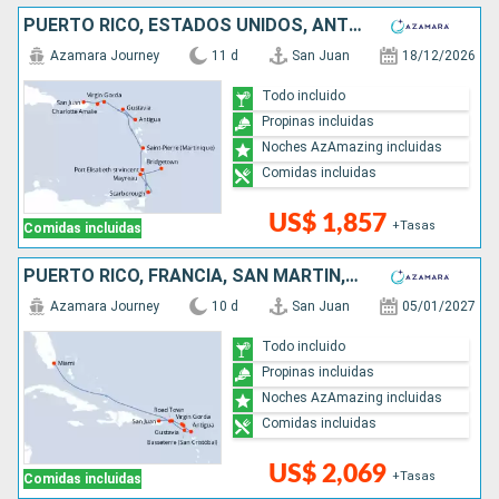
PUERTO RICO, ESTADOS UNIDOS, ANTIGUA Y BARBUDA, FRANCIA, TRINIDAD Y TOBAGO, SAN VINCENT Y LAS GRANADINAS, BARBADOS
Azamara Journey
11 d
San Juan
18/12/2026
Todo incluido
Propinas incluidas
Noches AzAmazing incluidas
Comidas incluidas
US$ 1,857
+Tasas
Comidas incluidas
PUERTO RICO, FRANCIA, SAN MARTÍN, ANTIGUA Y BARBUDA, ESTADOS UNIDOS
Azamara Journey
10 d
San Juan
05/01/2027
Todo incluido
Propinas incluidas
Noches AzAmazing incluidas
Comidas incluidas
US$ 2,069
+Tasas
Comidas incluidas