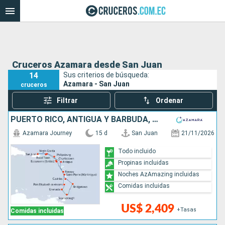
Cruceros Azamara desde San Juan
14
Sus criterios de búsqueda:
Azamara - San Juan
cruceros
Filtrar
Ordenar
PUERTO RICO, ANTIGUA Y BARBUDA, SAN VINCENT Y LAS GRANADINAS, GRENADA, TRINIDAD Y TOBAGO, BARBADOS, SANTA LUCIA, DOMINICA, SAN MARTÍN
Azamara Journey
15 d
San Juan
21/11/2026
Todo incluido
Propinas incluidas
Noches AzAmazing incluidas
Comidas incluidas
US$ 2,409
+Tasas
Comidas incluidas