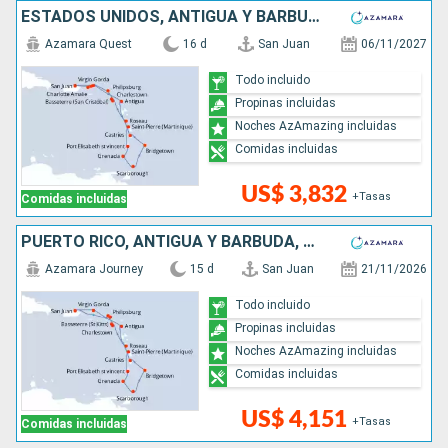
ESTADOS UNIDOS, ANTIGUA Y BARBUDA, SAN VINCENT Y LAS GRANADINAS, GRENADA, TRINIDAD Y TOBAGO, BARBADOS, SANTA LUCIA, DOMINICA, SAN MARTÍN, PUERTO RICO
Azamara Quest
16 d
San Juan
06/11/2027
Todo incluido
Propinas incluidas
Noches AzAmazing incluidas
Comidas incluidas
US$ 3,832
+Tasas
Comidas incluidas
PUERTO RICO, ANTIGUA Y BARBUDA, SAN VINCENT Y LAS GRANADINAS, GRENADA, TRINIDAD Y TOBAGO, BARBADOS, SANTA LUCIA, DOMINICA, SAN MARTÍN, FRANCIA
Azamara Journey
15 d
San Juan
21/11/2026
Todo incluido
Propinas incluidas
Noches AzAmazing incluidas
Comidas incluidas
US$ 4,151
+Tasas
Comidas incluidas