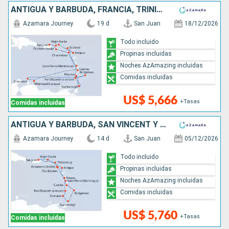
ANTIGUA Y BARBUDA, FRANCIA, TRINIDAD Y TOBAGO, SAN VINCENT Y LAS GRANADINAS, BARBADOS, ARUBA, SANTA LUCIA, ESTADOS UNIDOS, PUERTO RICO
Azamara Journey
19 d
San Juan
18/12/2026
Todo incluido
Propinas incluidas
Noches AzAmazing incluidas
Comidas incluidas
US$ 5,666
+Tasas
Comidas incluidas
ANTIGUA Y BARBUDA, SAN VINCENT Y LAS GRANADINAS, GRENADA, TRINIDAD Y TOBAGO, BARBADOS, SANTA LUCIA, DOMINICA, SAN MARTÍN, PUERTO RICO
Azamara Journey
14 d
San Juan
05/12/2026
Todo incluido
Propinas incluidas
Noches AzAmazing incluidas
Comidas incluidas
US$ 5,760
+Tasas
Comidas incluidas