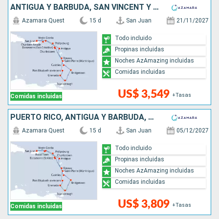
ANTIGUA Y BARBUDA, SAN VINCENT Y LAS GRANADINAS, GRENADA, TRINIDAD Y TOBAGO, BARBADOS, SANTA LUCIA, DOMINICA, SAN MARTÍN, ESTADOS UNIDOS, PUERTO RICO
Azamara Quest
15 d
San Juan
21/11/2027
Todo incluido
Propinas incluidas
Noches AzAmazing incluidas
Comidas incluidas
US$ 3,549
+Tasas
Comidas incluidas
PUERTO RICO, ANTIGUA Y BARBUDA, SAN VINCENT Y LAS GRANADINAS, GRENADA, TRINIDAD Y TOBAGO, BARBADOS, SANTA LUCIA, DOMINICA, SAN MARTÍN
Azamara Quest
15 d
San Juan
05/12/2027
Todo incluido
Propinas incluidas
Noches AzAmazing incluidas
Comidas incluidas
US$ 3,809
+Tasas
Comidas incluidas