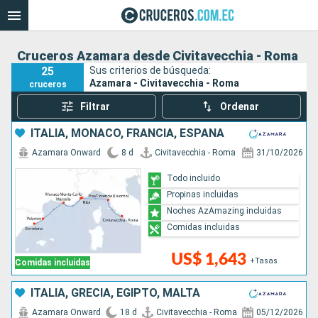
Cruceros Azamara desde Civitavecchia - Roma
25
Sus criterios de búsqueda:
Azamara - Civitavecchia - Roma
cruceros
Filtrar
Ordenar
ITALIA, MONACO, FRANCIA, ESPAÑA
Azamara Onward
8 d
Civitavecchia - Roma
31/10/2026
Todo incluido
Propinas incluidas
Noches AzAmazing incluidas
Comidas incluidas
US$ 1,643
+Tasas
Comidas incluidas
ITALIA, GRECIA, EGIPTO, MALTA
Azamara Onward
18 d
Civitavecchia - Roma
05/12/2026