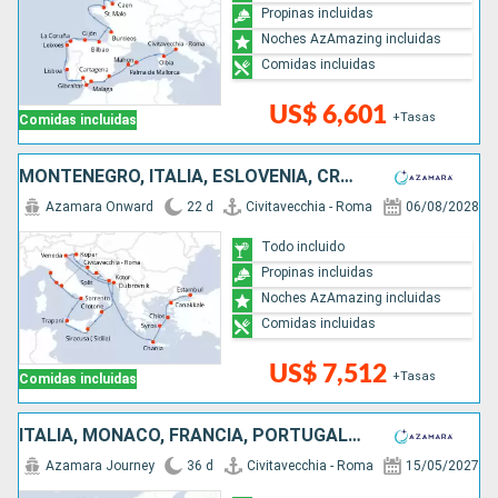
Propinas incluidas
Noches AzAmazing incluidas
Comidas incluidas
US$ 6,601
+Tasas
Comidas incluidas
MONTENEGRO, ITALIA, ESLOVENIA, CROACIA, GRECIA, TURQUÍA
Azamara Onward
22 d
Civitavecchia - Roma
06/08/2028
Todo incluido
Propinas incluidas
Noches AzAmazing incluidas
Comidas incluidas
US$ 7,512
+Tasas
Comidas incluidas
ITALIA, MONACO, FRANCIA, PORTUGAL, ESPAÑA, REINO UNIDO, IRLANDA
Azamara Journey
36 d
Civitavecchia - Roma
15/05/2027