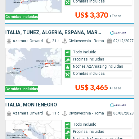
Comidas incluidas
US$ 3,370
+Tasas
Comidas incluidas
ITALIA, TÚNEZ, ALGERIA, ESPAÑA, MARRUECOS, ESTADOS UNIDOS
Azamara Onward
21 d
Civitavecchia - Roma
02/12/2027
Todo incluido
Propinas incluidas
Noches AzAmazing incluidas
Comidas incluidas
US$ 3,465
+Tasas
Comidas incluidas
ITALIA, MONTENEGRO
Azamara Onward
11 d
Civitavecchia - Roma
06/08/2028
Todo incluido
Propinas incluidas
Noches AzAmazing incluidas