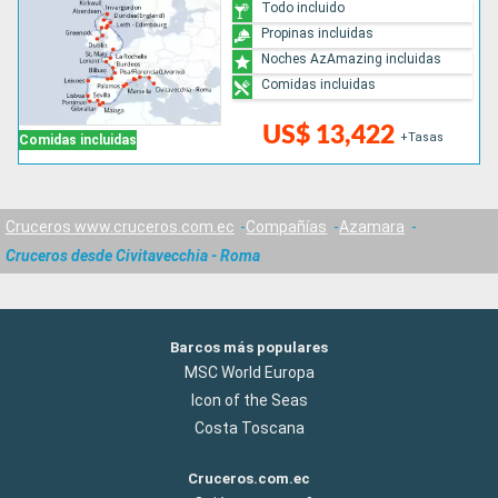
Todo incluido
Propinas incluidas
Noches AzAmazing incluidas
Comidas incluidas
US$ 13,422
+Tasas
Comidas incluidas
Cruceros www.cruceros.com.ec
Compañías
Azamara
Cruceros desde Civitavecchia - Roma
Barcos más populares
MSC World Europa
Icon of the Seas
Costa Toscana
Cruceros.com.ec