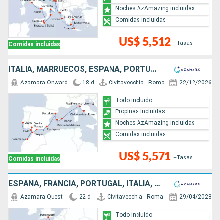
Noches AzAmazing incluidas
Comidas incluidas
US$ 5,512
+Tasas
Comidas incluidas
ITALIA, MARRUECOS, ESPAÑA, PORTUGAL
Azamara Onward
18 d
Civitavecchia - Roma
22/12/2026
Todo incluido
Propinas incluidas
Noches AzAmazing incluidas
Comidas incluidas
US$ 5,571
+Tasas
Comidas incluidas
ESPAÑA, FRANCIA, PORTUGAL, ITALIA, REINO UNIDO
Azamara Quest
22 d
Civitavecchia - Roma
29/04/2028
Todo incluido