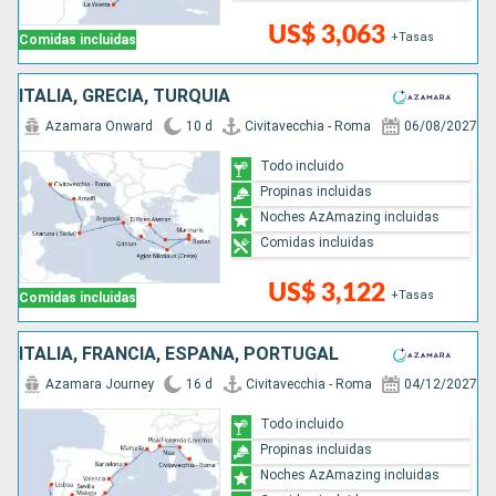
US$ 3,063
+Tasas
Comidas incluidas
ITALIA, GRECIA, TURQUÍA
Azamara Onward
10 d
Civitavecchia - Roma
06/08/2027
Todo incluido
Propinas incluidas
Noches AzAmazing incluidas
Comidas incluidas
US$ 3,122
+Tasas
Comidas incluidas
ITALIA, FRANCIA, ESPAÑA, PORTUGAL
Azamara Journey
16 d
Civitavecchia - Roma
04/12/2027
Todo incluido
Propinas incluidas
Noches AzAmazing incluidas