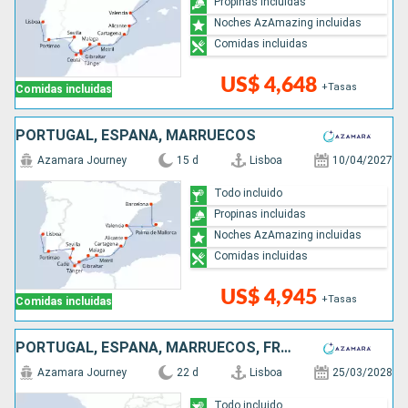
Propinas incluidas
Noches AzAmazing incluidas
Comidas incluidas
US$ 4,648
+Tasas
Comidas incluidas
PORTUGAL, ESPAÑA, MARRUECOS
Azamara Journey
15 d
Lisboa
10/04/2027
Todo incluido
Propinas incluidas
Noches AzAmazing incluidas
Comidas incluidas
US$ 4,945
+Tasas
Comidas incluidas
PORTUGAL, ESPAÑA, MARRUECOS, FRANCIA, MONACO, ITALIA
Azamara Journey
22 d
Lisboa
25/03/2028
Todo incluido