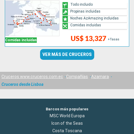
Todo incluido
Propinas incluidas
Noches AzAmazing incluidas
Comidas incluidas
US$ 13,327
+Tasas
Comidas incluidas
VER MÁS DE CRUCEROS
Cruceros www.cruceros.com.ec
Compañías
Azamara
Cruceros desde Lisboa
Barcos más populares
MSC World Europa
Icon of the Seas
Costa Toscana