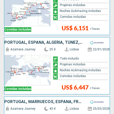
Propinas incluidas
Noches AzAmazing incluidas
Comidas incluidas
US$ 6,151
+Tasas
Comidas incluidas
PORTUGAL, ESPAÑA, ALGERIA, TÚNEZ, MALTA, ITALIA, TURQUÍA, GRECIA
Azamara Journey
25 d
Lisboa
22/01/2028
Todo incluido
Propinas incluidas
Noches AzAmazing incluidas
Comidas incluidas
US$ 6,447
+Tasas
Comidas incluidas
PORTUGAL, MARRUECOS, ESPAÑA, FRANCIA, MONACO, ITALIA, ESLOVENIA, CROACIA, MONTENEGRO, GRECIA
Azamara Journey
43 d
Lisboa
25/03/2028