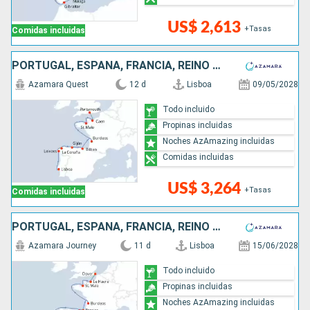
US$ 2,613
+Tasas
Comidas incluidas
PORTUGAL, ESPAÑA, FRANCIA, REINO UNIDO
Azamara Quest
12 d
Lisboa
09/05/2028
Todo incluido
Propinas incluidas
Noches AzAmazing incluidas
Comidas incluidas
US$ 3,264
+Tasas
Comidas incluidas
PORTUGAL, ESPAÑA, FRANCIA, REINO UNIDO
Azamara Journey
11 d
Lisboa
15/06/2028
Todo incluido
Propinas incluidas
Noches AzAmazing incluidas