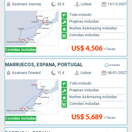
Azamara Journey
20 d
Lisboa
19/12/2027
Todo incluido
Propinas incluidas
Noches AzAmazing incluidas
Comidas incluidas
US$ 4,506
+Tasas
Comidas incluidas
MARRUECOS, ESPAÑA, PORTUGAL
Azamara Onward
15 d
Lisboa
08/01/2027
Todo incluido
Propinas incluidas
Noches AzAmazing incluidas
Comidas incluidas
US$ 5,689
+Tasas
Comidas incluidas