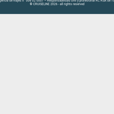
gencia de viajes n° 006 02 0007 – Responsabilidad civil y profesional RC RSA de
© CRUISELINE 2026 - all rights reserved