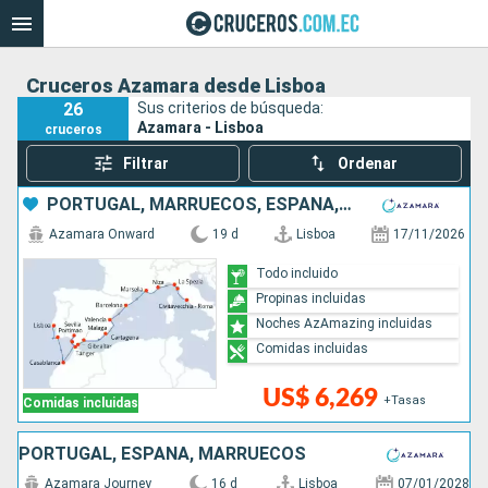
Cruceros Azamara desde Lisboa
26
Sus criterios de búsqueda:
Azamara - Lisboa
cruceros
Filtrar
Ordenar
PORTUGAL, MARRUECOS, ESPAÑA, FRANCIA, ITALIA
Azamara Onward
19 d
Lisboa
17/11/2026
Todo incluido
Propinas incluidas
Noches AzAmazing incluidas
Comidas incluidas
US$ 6,269
+Tasas
Comidas incluidas
PORTUGAL, ESPAÑA, MARRUECOS
Azamara Journey
16 d
Lisboa
07/01/2028