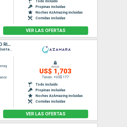
Todo incluido
Propinas incluidas
Noches AzAmazing incluidas
Comidas incluidas
VER LAS OFERTAS
BARBADOS, SANTA LUCIA, DOMINICA, SAN MARTÍN, FRANCIA, PUERTO RICO
Itinerario : Bridgetown, Castries, Roseau, Basseterre (St Kitts), Charlestown, Philipsburg, Gustavia, San Juan
rney
desde
US$ 1,703
Tasas: +US$ 177
erior
Todo incluido
Propinas incluidas
Noches AzAmazing incluidas
Comidas incluidas
VER LAS OFERTAS