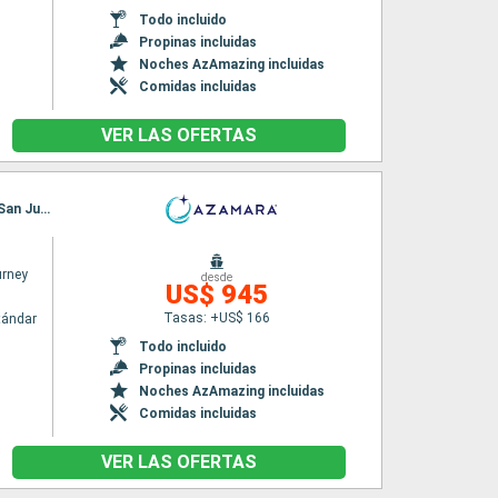
Todo incluido
Propinas incluidas
Noches AzAmazing incluidas
Comidas incluidas
VER LAS OFERTAS
Itinerario : Bridgetown, Castries, Roseau, Basseterre (St Kitts), Charlestown, Philipsburg, San Juan
rney
desde
US$ 945
Tasas: +US$ 166
tándar
Todo incluido
Propinas incluidas
Noches AzAmazing incluidas
Comidas incluidas
VER LAS OFERTAS