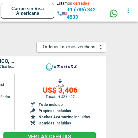
Estamos
cerrados
Caribe sin Visa
+1 (786) 842
Americana
4533
Ordenar Los más vendidos
SANTA LUCIA, DOMINICA, SAN MARTÍN, ESTADOS UNIDOS, PUERTO RICO, ANTIGUA Y BARBUDA, SAN VINCENT Y LAS GRANADINAS, GRENADA, TRINIDAD Y TOBAGO, BARBADOS
Itinerario : Bridgetown, Castries, Roseau, Basseterre (St Kitts), Charlestown, Philipsburg, Charlotte Amalie, San Juan, Virgin Gorda, Antigua, Saint-Pierre (Martinique), Port Elisabeth st vincent, Grenada, Scarborough, Bridgetown
est
desde
US$ 3,406
Tasas: +US$ 402
tándar
Todo incluido
Propinas incluidas
Noches AzAmazing incluidas
Comidas incluidas
VER LAS OFERTAS