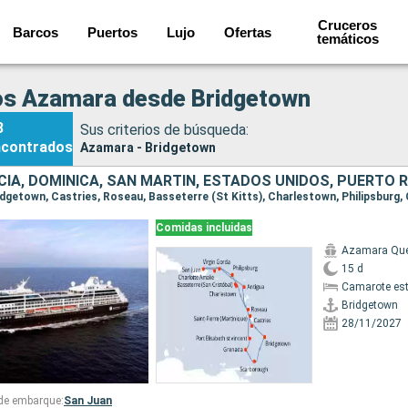
Cruceros
Barcos
Puertos
Lujo
Ofertas
temáticos
os Azamara desde Bridgetown
8
Sus criterios de búsqueda:
ncontrados
Azamara - Bridgetown
Comidas incluidas
Azamara Qu
15 d
Camarote es
Bridgetown
28/11/2027
 de embarque:
San Juan