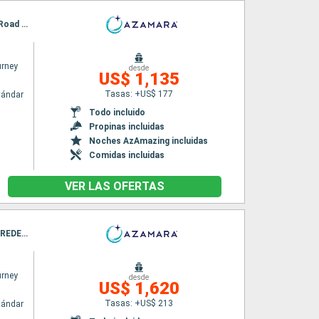
Itinerario : Bridgetown, Castries, Roseau, Basseterre (St Kitts), Charlestown, Philipsburg, Road Town, San Juan
rney
desde
US$ 1,135
Tasas: +US$ 177
tándar
Todo incluido
Propinas incluidas
Noches AzAmazing incluidas
Comidas incluidas
VER LAS OFERTAS
Itinerario : Bridgetown, Oranjestad (Aruba), Willemstad(Curaçao), Castries, Charlestown, FREDERIKSTED VI, San Juan
rney
desde
US$ 1,620
Tasas: +US$ 213
tándar