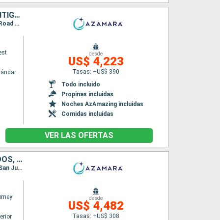
BARBADOS, SANTA LUCIA, DOMINICA, SAN MARTÍN, PUERTO RICO, ANTIGUA Y BARBUDA, REINO UNIDO, SAN VINCENT Y LAS GRANADINAS, GRENADA, TRINIDAD Y TOBAGO
Itinerario : Bridgetown, Castries, Roseau, Basseterre (St Kitts), Charlestown, Philipsburg, Road Town, San Juan, Virgin Gorda, Antigua, Portsmouth, Port Elisabeth st vincent, Grenada, Scarborough, Bridgetown
est
desde
US$ 4,223
Tasas: +US$ 390
tándar
Todo incluido
Propinas incluidas
Noches AzAmazing incluidas
Comidas incluidas
VER LAS OFERTAS
SANTA LUCIA, DOMINICA, SAN MARTÍN, PUERTO RICO, ESTADOS UNIDOS, ANTIGUA Y BARBUDA, FRANCIA, TRINIDAD Y TOBAGO, SAN VINCENT Y LAS GRANADINAS, BARBADOS
Itinerario : Bridgetown, Castries, Roseau, Basseterre (St Kitts), Charlestown, Philipsburg, San Juan, Charlotte Amalie, Virgin Gorda, Antigua, Gustavia, Saint-Pierre (Martinique), Port Elisabeth st vincent, Scarborough, Mayreau, Bridgetown
rney
desde
US$ 4,482
Tasas: +US$ 308
erior