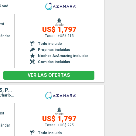
Itinerario : Bridgetown, Castries, Roseau, Basseterre (St Kitts), Charlestown, Philipsburg, Road Town, San Juan
est
desde
US$ 1,797
Tasas: +US$ 213
tándar
Todo incluido
Propinas incluidas
Noches AzAmazing incluidas
Comidas incluidas
VER LAS OFERTAS
BARBADOS, SANTA LUCIA, DOMINICA, SAN MARTÍN, ESTADOS UNIDOS, PUERTO RICO
Itinerario : Bridgetown, Castries, Roseau, Basseterre (St Kitts), Charlestown, Philipsburg, Charlotte Amalie, San Juan
est
desde
US$ 1,797
Tasas: +US$ 225
tándar
Todo incluido