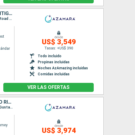
BARBADOS, SANTA LUCIA, DOMINICA, SAN MARTÍN, PUERTO RICO, ANTIGUA Y BARBUDA, SAN VINCENT Y LAS GRANADINAS, GRENADA, TRINIDAD Y TOBAGO
Itinerario : Bridgetown, Castries, Roseau, Basseterre (St Kitts), Charlestown, Philipsburg, Road Town, San Juan, Virgin Gorda, Antigua, Saint-Pierre (Martinique), Port Elisabeth st vincent, Grenada, Scarborough, Bridgetown
est
desde
US$ 3,549
Tasas: +US$ 390
tándar
Todo incluido
Propinas incluidas
Noches AzAmazing incluidas
Comidas incluidas
VER LAS OFERTAS
BARBADOS, SANTA LUCIA, DOMINICA, SAN MARTÍN, FRANCIA, PUERTO RICO, ANTIGUA Y BARBUDA, SAN VINCENT Y LAS GRANADINAS, GRENADA, TRINIDAD Y TOBAGO
Itinerario : Bridgetown, Castries, Roseau, Basseterre (St Kitts), Charlestown, Philipsburg, Gustavia, San Juan, Virgin Gorda, Antigua, Saint-Pierre (Martinique), Port Elisabeth st vincent, Grenada, Scarborough, Bridgetown
rney
desde
US$ 3,974