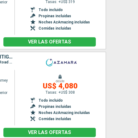
Tasas: +US$ 319
erior
Todo incluido
Propinas incluidas
Noches AzAmazing incluidas
Comidas incluidas
VER LAS OFERTAS
BARBADOS, SANTA LUCIA, DOMINICA, SAN MARTÍN, PUERTO RICO, ANTIGUA Y BARBUDA, SAN VINCENT Y LAS GRANADINAS, GRENADA, TRINIDAD Y TOBAGO
Itinerario : Bridgetown, Castries, Roseau, Basseterre (St Kitts), Charlestown, Philipsburg, Road Town, San Juan, Virgin Gorda, Antigua, Saint-Pierre (Martinique), Port Elisabeth st vincent, Grenada, Scarborough, Bridgetown
rney
desde
US$ 4,080
Tasas: +US$ 308
erior
Todo incluido
Propinas incluidas
Noches AzAmazing incluidas
Comidas incluidas
VER LAS OFERTAS