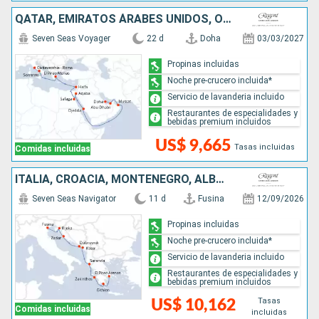
QATAR, EMIRATOS ÁRABES UNIDOS, OMAN, ARABIA SAUDÍ, JORDANIA, EGIPTO, ISRAEL, GRECIA, ITALIA
Seven Seas Voyager
22 d
Doha
03/03/2027
Propinas incluidas
Noche pre-crucero incluida*
Servicio de lavanderia incluido
Restaurantes de especialidades y
bebidas premium incluidos
US$ 9,665
Tasas incluidas
Comidas incluidas
ITALIA, CROACIA, MONTENEGRO, ALBANIA, GRECIA
Seven Seas Navigator
11 d
Fusina
12/09/2026
Propinas incluidas
Noche pre-crucero incluida*
Servicio de lavanderia incluido
Restaurantes de especialidades y
bebidas premium incluidos
Tasas
US$ 10,162
Comidas incluidas
incluidas