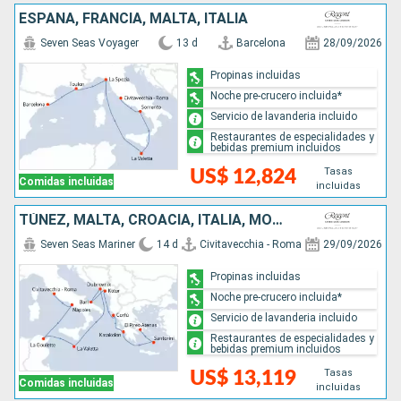
ESPAÑA, FRANCIA, MALTA, ITALIA
Seven Seas Voyager
13 d
Barcelona
28/09/2026
Propinas incluidas
Noche pre-crucero incluida*
Servicio de lavanderia incluido
Restaurantes de especialidades y
bebidas premium incluidos
Tasas
US$ 12,824
Comidas incluidas
incluidas
TÚNEZ, MALTA, CROACIA, ITALIA, MONTENEGRO, GRECIA
Seven Seas Mariner
14 d
Civitavecchia - Roma
29/09/2026
Propinas incluidas
Noche pre-crucero incluida*
Servicio de lavanderia incluido
Restaurantes de especialidades y
bebidas premium incluidos
Tasas
US$ 13,119
Comidas incluidas
incluidas