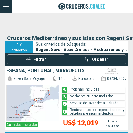
Cruceros Mediterráneo y sus islas con Regent Se
17
Sus criterios de búsqueda:
Regent Seven Seas Cruises - Mediterráneo y sus islas
cruceros
Filtrar
Ordenar
ESPAÑA, PORTUGAL, MARRUECOS
Seven Seas Voyager
16 d
Barcelona
03/04/2027
Propinas incluidas
Noche pre-crucero incluida*
Servicio de lavanderia incluido
Restaurantes de especialidades y
bebidas premium incluidos
Tasas
US$ 12,019
Comidas incluidas
incluidas