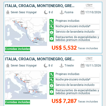
ITALIA, CROACIA, MONTENEGRO, GRECIA
Seven Seas Voyager
8 d
Fusina
17/10/2026
Propinas incluidas
Noche pre-crucero incluida*
Servicio de lavanderia incluido
Restaurantes de especialidades y
bebidas premium incluidos
US$ 5,532
Tasas incluidas
Comidas incluidas
ITALIA, CROACIA, MONTENEGRO, GRECIA
Seven Seas Voyager
8 d
Trieste
10/11/2026
Propinas incluidas
Noche pre-crucero incluida*
Servicio de lavanderia incluido
Restaurantes de especialidades y
bebidas premium incluidos
US$ 7,287
Tasas incluidas
Comidas incluidas