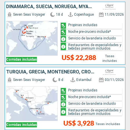
DINAMARCA, SUECIA, NORUEGA, MYANMAR, PAISES BAJOS, REINO UNIDO, BÉLGICA, FRANCIA, ESPAÑA, PORTUGAL
Seven Seas Voyager
18 d
Copenhague
11/09/2026
Propinas incluidas
Noche pre-crucero incluida*
Servicio de lavanderia incluido
Restaurantes de especialidades y
bebidas premium incluidos
Tasas
US$ 22,288
Comidas incluidas
incluidas
TURQUÍA, GRECIA, MONTENEGRO, CROACIA, ITALIA
Seven Seas Voyager
8 d
Estambul
03/11/2026
Propinas incluidas
Noche pre-crucero incluida*
Servicio de lavanderia incluido
Restaurantes de especialidades y
bebidas premium incluidos
US$ 3,928
Tasas incluidas
Comidas incluidas