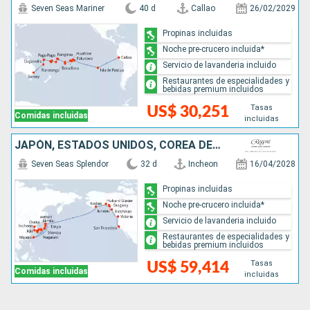
Seven Seas Mariner
40 d
Callao
26/02/2029
Propinas incluidas
Noche pre-crucero incluida*
Servicio de lavanderia incluido
Restaurantes de especialidades y
bebidas premium incluidos
Tasas
US$ 30,251
Comidas incluidas
incluidas
JAPÓN, ESTADOS UNIDOS, COREA DEL SUR, CANADÁ
Seven Seas Splendor
32 d
Incheon
16/04/2028
Propinas incluidas
Noche pre-crucero incluida*
Servicio de lavanderia incluido
Restaurantes de especialidades y
bebidas premium incluidos
Tasas
US$ 59,414
Comidas incluidas
incluidas