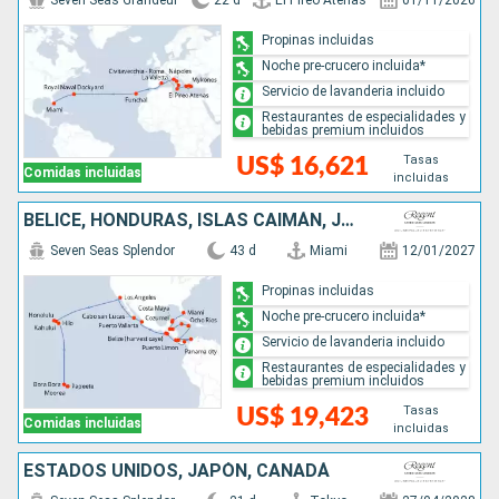
Seven Seas Grandeur
22 d
El Pireo Atenas
01/11/2026
Propinas incluidas
Noche pre-crucero incluida*
Servicio de lavanderia incluido
Restaurantes de especialidades y
bebidas premium incluidos
Tasas
US$ 16,621
Comidas incluidas
incluidas
BELICE, HONDURAS, ISLAS CAIMÁN, JAMAICA, COLOMBIA, PANAMÁ, COSTA RICA, SALVADOR, GUATEMALA, MÉXICO, ESTADOS UNIDOS, FRANCIA
Seven Seas Splendor
43 d
Miami
12/01/2027
Propinas incluidas
Noche pre-crucero incluida*
Servicio de lavanderia incluido
Restaurantes de especialidades y
bebidas premium incluidos
Tasas
US$ 19,423
Comidas incluidas
incluidas
ESTADOS UNIDOS, JAPÓN, CANADÁ