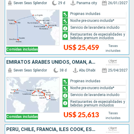
Seven Seas Splendor
29 d
Panama city
26/01/2027
Propinas incluidas
Noche pre-crucero incluida*
Servicio de lavanderia incluido
Restaurantes de especialidades y
bebidas premium incluidos
Tasas
US$ 25,459
Comidas incluidas
incluidas
EMIRATOS ÁRABES UNIDOS, OMAN, ARABIA SAUDÍ, EGIPTO, JORDANIA, ISRAEL, CHIPRE, TURQUÍA, GRECIA, ITALIA, ESPAÑA, MARRUECOS, CANADÁ, ESTADOS UNIDOS
Seven Seas Splendor
38 d
Abu Dhabi
25/04/2027
Propinas incluidas
Noche pre-crucero incluida*
Servicio de lavanderia incluido
Restaurantes de especialidades y
bebidas premium incluidos
Tasas
US$ 25,613
Comidas incluidas
incluidas
PERÚ, CHILE, FRANCIA, ILES COOK, ESTADOS UNIDOS, SAMOA, TONGA, FIDJI (ISLAS), VANUATU, NUEVA CALEDONIA, AUSTRALIA