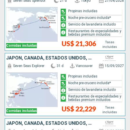
Seven Seas Splendor
21 d
Tokyo
27/04/2028
Propinas incluidas
Noche pre-crucero incluida*
Servicio de lavanderia incluido
Restaurantes de especialidades y
bebidas premium incluidos
Tasas
US$ 21,306
Comidas incluidas
incluidas
JAPÓN, CANADÁ, ESTADOS UNIDOS, COREA DEL SUR
Seven Seas Explorer
31 d
Vancouver
15/09/2027
Propinas incluidas
Noche pre-crucero incluida*
Servicio de lavanderia incluido
Restaurantes de especialidades y
bebidas premium incluidos
Tasas
US$ 22,229
Comidas incluidas
incluidas
JAPÓN, CANADÁ, ESTADOS UNIDOS, COREA DEL SUR