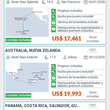
Seven Seas Splendor
18 d
San Francisco
06/01/2028
Propinas incluidas
Noche pre-crucero incluida*
Servicio de lavanderia incluido
Restaurantes de especialidades y
bebidas premium incluidos
Tasas
US$ 17,461
Comidas incluidas
incluidas
AUSTRALIA, NUEVA ZELANDA
Seven Seas Explorer
17 d
Sidney
29/12/2026
Propinas incluidas
Noche pre-crucero incluida*
Servicio de lavanderia incluido
Restaurantes de especialidades y
bebidas premium incluidos
Tasas
US$ 19,993
Comidas incluidas
incluidas
PANAMÁ, COSTA RICA, SALVADOR, GUATEMALA, MÉXICO, ESTADOS UNIDOS, FRANCIA