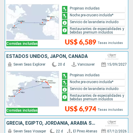
Propinas incluidas
Noche pre-crucero incluida*
Servicio de lavanderia incluido
Restaurantes de especialidades y
bebidas premium incluidos
US$ 6,589
Tasas incluidas
Comidas incluidas
ESTADOS UNIDOS, JAPÓN, CANADÁ
Seven Seas Explorer
20 d
Vancouver
15/09/2027
Propinas incluidas
Noche pre-crucero incluida*
Servicio de lavanderia incluido
Restaurantes de especialidades y
bebidas premium incluidos
US$ 6,974
Tasas incluidas
Comidas incluidas
GRECIA, EGIPTO, JORDANIA, ARABIA SAUDÍ, OMAN, EMIRATOS ÁRABES UNIDOS
Seven Seas Voyager
22 d
El Pireo Atenas
07/12/2026