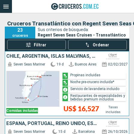
Cruceros Transatlántico con Regent Seven Seas 
23
Sus criterios de búsqueda:
Regent Seven Seas Cruises - Transatlántico
cruceros
Filtrar
Ordenar
CHILE, ARGENTINA, ISLAS MALVINAS, URUGUAY
Seven Seas Mariner
19 d
Buenos Aires
02/02/2027
Propinas incluidas
Noche pre-crucero incluida*
Servicio de lavanderia incluido
Restaurantes de especialidades y
bebidas premium incluidos
Tasas
US$ 16,527
Comidas incluidas
incluidas
ESPAÑA, PORTUGAL, REINO UNIDO, ESTADOS UNIDOS
Seven Seas Mariner
15 d
Barcelona
26/10/2026