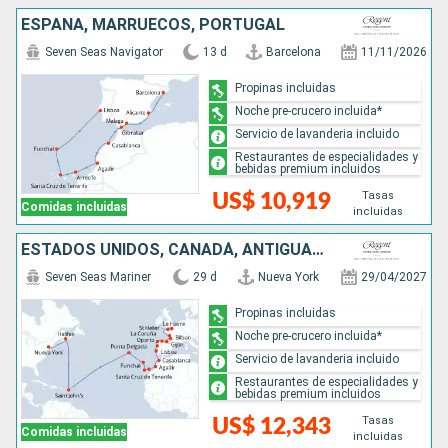
ESPAÑA, MARRUECOS, PORTUGAL
Seven Seas Navigator
13 d
Barcelona
11/11/2026
Propinas incluidas
Noche pre-crucero incluida*
Servicio de lavanderia incluido
Restaurantes de especialidades y
bebidas premium incluidos
Tasas
US$ 10,919
Comidas incluidas
incluidas
ESTADOS UNIDOS, CANADÁ, ANTIGUA Y BARBUDA, MARRUECOS, PORTUGAL, ESPAÑA, FRANCIA, REINO UNIDO
Seven Seas Mariner
29 d
Nueva York
29/04/2027
Propinas incluidas
Noche pre-crucero incluida*
Servicio de lavanderia incluido
Restaurantes de especialidades y
bebidas premium incluidos
Tasas
US$ 12,343
Comidas incluidas
incluidas