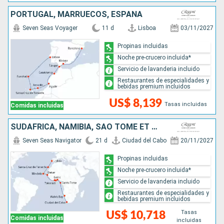
PORTUGAL, MARRUECOS, ESPAÑA
Seven Seas Voyager
11 d
Lisboa
03/11/2027
Propinas incluidas
Noche pre-crucero incluida*
Servicio de lavanderia incluido
Restaurantes de especialidades y
bebidas premium incluidos
US$ 8,139
Tasas incluidas
Comidas incluidas
SUDAFRICA, NAMIBIA, SAO TOMÉ ET PRINCIPE, TOGO, GHANA, COSTA DE MARFIL, SENEGAL, CABO VERDE, PORTUGAL
Seven Seas Navigator
21 d
Ciudad del Cabo
20/11/2027
Propinas incluidas
Noche pre-crucero incluida*
Servicio de lavanderia incluido
Restaurantes de especialidades y
bebidas premium incluidos
Tasas
US$ 10,718
Comidas incluidas
incluidas