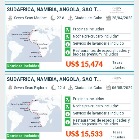
SUDAFRICA, NAMIBIA, ANGOLA, SAO TOMÉ ET PRINCIPE, COSTA DE MARFIL, REINO UNIDO, CABO VERDE, PORTUGAL
Seven Seas Mariner
22 d
Ciudad del Cabo
28/04/2028
Propinas incluidas
Noche pre-crucero incluida*
Servicio de lavanderia incluido
Restaurantes de especialidades y
bebidas premium incluidos
Tasas
US$ 15,474
Comidas incluidas
incluidas
SUDAFRICA, NAMIBIA, ANGOLA, SAO TOMÉ ET PRINCIPE, COSTA DE MARFIL, REINO UNIDO, CABO VERDE, PORTUGAL
Seven Seas Explorer
22 d
Ciudad del Cabo
06/05/2029
Propinas incluidas
Noche pre-crucero incluida*
Servicio de lavanderia incluido
Restaurantes de especialidades y
bebidas premium incluidos
Tasas
US$ 15,533
Comidas incluidas
incluidas