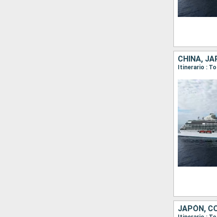
CHINA, J
Itinerario : 
JAPÓN, C