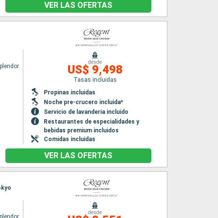
VER LAS OFERTAS
desde
plendor
US$ 9,498
Tasas incluidas
Propinas incluidas
Noche pre-crucero incluida*
Servicio de lavanderia incluido
Restaurantes de especialidades y
bebidas premium incluidos
Comidas incluidas
VER LAS OFERTAS
okyo
desde
plendor