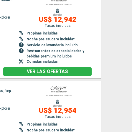
Itinerario : Tokyo, hittachinaka, Sendai, Miyako, Hakodate, aomori, Akita, Kanazawa, Sakai-Minato, Busan, Tokyo
desde
xplorer
US$ 12,942
Tasas incluidas
Propinas incluidas
Noche pre-crucero incluida*
Servicio de lavanderia incluido
Restaurantes de especialidades y
bebidas premium incluidos
Comidas incluidas
VER LAS OFERTAS
Itinerario : Tokyo, Shimizu, Tokushima, Kobe, Kochi, Hiroshima, Busan, Nagasaki, Kagoshima, Beppu, Tokyo
desde
xplorer
US$ 12,954
Tasas incluidas
Propinas incluidas
Noche pre-crucero incluida*