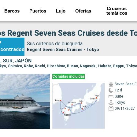
Cruceros
Barcos
Puertos
Lujo
Ofertas
temáticos
s Regent Seven Seas Cruises desde T
7
Sus criterios de búsqueda:
ncontrados
Regent Seven Seas Cruises - Tokyo
L SUR, JAPÓN
Tokyo, Shimizu, Kobe, Kochi, Hiroshima, Busan, Nagasaki, Hakata, Beppu, Toky
Comidas incluidas
Seven Seas E
12 d
Suite
Tokyo
09/11/2027