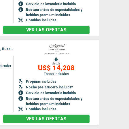
Servicio de lavanderia incluido
Restaurantes de especialidades y
bebidas premium incluidos
Comidas incluidas
VER LAS OFERTAS
Itinerario : Tokyo, Oarai, Sendai, Miyako, aomori, Hakodate, Akita, Kanazawa, Sakai-Minato, Busan, Tokyo
desde
plendor
US$ 14,208
Tasas incluidas
Propinas incluidas
Noche pre-crucero incluida*
Servicio de lavanderia incluido
Restaurantes de especialidades y
bebidas premium incluidos
Comidas incluidas
VER LAS OFERTAS