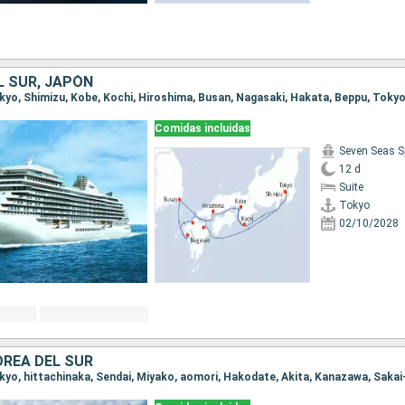
L SUR, JAPÓN
Tokyo, Shimizu, Kobe, Kochi, Hiroshima, Busan, Nagasaki, Hakata, Beppu, Toky
Comidas incluidas
Seven Seas S
12 d
Suite
Tokyo
02/10/2028
OREA DEL SUR