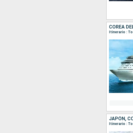
COREA DE
Itinerario : 
JAPÓN, C