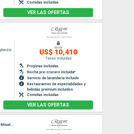
Comidas incluidas
VER LAS OFERTAS
o
desde
plendor
US$ 10,410
Tasas incluidas
Propinas incluidas
Noche pre-crucero incluida*
Servicio de lavanderia incluido
Restaurantes de especialidades y
bebidas premium incluidos
Comidas incluidas
VER LAS OFERTAS
Itinerario : Tokyo, hittachinaka, Sendai, Miyako, aomori, Hakodate, Akita, Kanazawa, Sakai-Minato, Busan, Tokyo