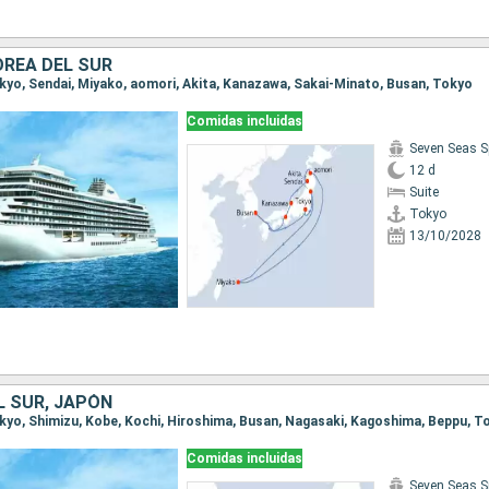
OREA DEL SUR
Tokyo, Sendai, Miyako, aomori, Akita, Kanazawa, Sakai-Minato, Busan, Tokyo
Comidas incluidas
Seven Seas S
12 d
Suite
Tokyo
13/10/2028
L SUR, JAPÓN
Tokyo, Shimizu, Kobe, Kochi, Hiroshima, Busan, Nagasaki, Kagoshima, Beppu, T
Comidas incluidas
Seven Seas S