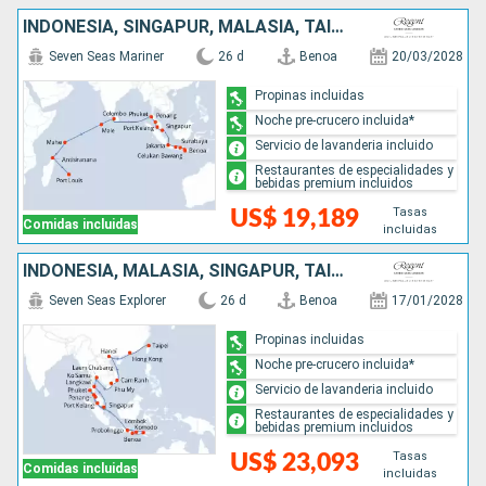
INDONESIA, SINGAPUR, MALASIA, TAILANDIA, SRI LANKA, MALDIVAS, SEYCHELLES, MADAGASCAR, MAURICE
Seven Seas Mariner
26 d
Benoa
20/03/2028
Propinas incluidas
Noche pre-crucero incluida*
Servicio de lavanderia incluido
Restaurantes de especialidades y
bebidas premium incluidos
Tasas
US$ 19,189
Comidas incluidas
incluidas
INDONESIA, MALASIA, SINGAPUR, TAILANDIA, VIETNAM, CHINA, TAIWÁN
Seven Seas Explorer
26 d
Benoa
17/01/2028
Propinas incluidas
Noche pre-crucero incluida*
Servicio de lavanderia incluido
Restaurantes de especialidades y
bebidas premium incluidos
Tasas
US$ 23,093
Comidas incluidas
incluidas