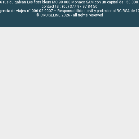
6 rue du gabian Les flots bleus MC 98 000 Monaco SAM con un capital de 150 000
contact tel : (00) 377 97 97 84 50
gencia de viajes n° 006 02 0007 – Responsabilidad civil y profesional RC RSA de
© CRUISELINE 2026 - all rights reserved