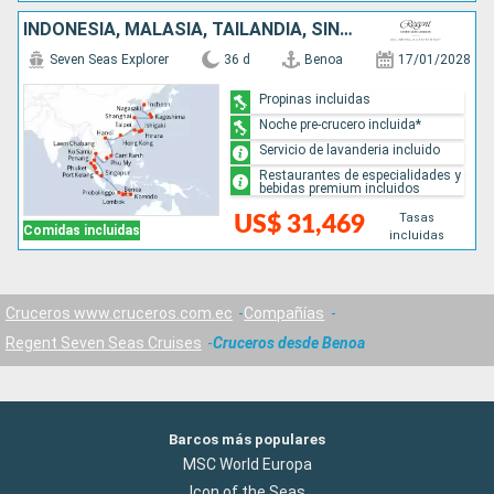
INDONESIA, MALASIA, TAILANDIA, SINGAPUR, VIETNAM, TAIWÁN, CHINA, JAPÓN, COREA DEL SUR
Seven Seas Explorer
36 d
Benoa
17/01/2028
Propinas incluidas
Noche pre-crucero incluida*
Servicio de lavanderia incluido
Restaurantes de especialidades y
bebidas premium incluidos
Tasas
US$ 31,469
Comidas incluidas
incluidas
Cruceros www.cruceros.com.ec
Compañías
Regent Seven Seas Cruises
Cruceros desde Benoa
Barcos más populares
MSC World Europa
Icon of the Seas