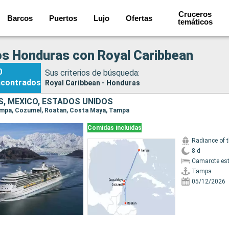
Cruceros
Barcos
Puertos
Lujo
Ofertas
temáticos
s Honduras con Royal Caribbean
0
Sus criterios de búsqueda:
ncontrados
Royal Caribbean - Honduras
, MÉXICO, ESTADOS UNIDOS
Tampa, Cozumel, Roatan, Costa Maya, Tampa
Comidas incluidas
Radiance of 
8 d
Camarote es
Tampa
05/12/2026