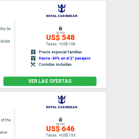
Symphony of the Seas
desde
US$ 548
tándar
Tasas: +US$ 158
Precio especial familias
Hasta -60% en el 2° pasajero
Comidas incluidas
VER LAS OFERTAS
Enchantment of the Seas
desde
US$ 646
erior
Tasas: +US$ 153