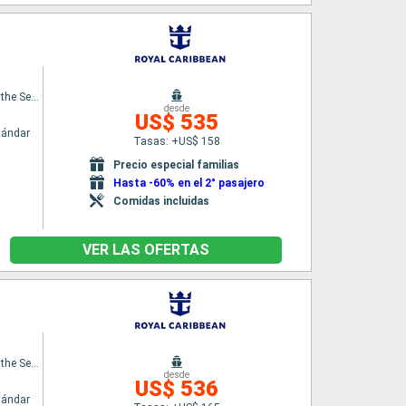
Symphony of the Seas
desde
US$ 535
tándar
Tasas: +US$ 158
Precio especial familias
Hasta -60% en el 2° pasajero
Comidas incluidas
VER LAS OFERTAS
Symphony of the Seas
desde
US$ 536
tándar