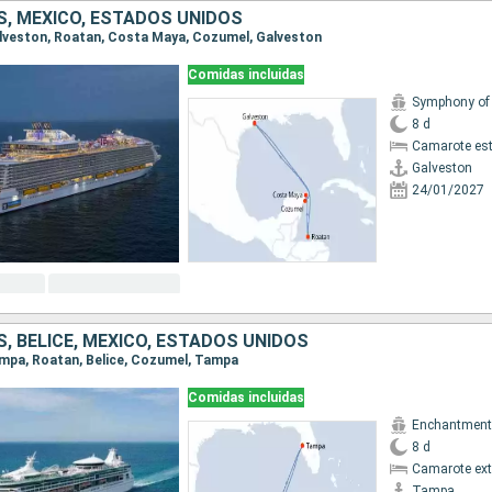
, MÉXICO, ESTADOS UNIDOS
Galveston, Roatan, Costa Maya, Cozumel, Galveston
Comidas incluidas
8 d
Camarote es
Galveston
24/01/2027
, BELICE, MÉXICO, ESTADOS UNIDOS
Tampa, Roatan, Belice, Cozumel, Tampa
Comidas incluidas
8 d
Camarote ext
Tampa