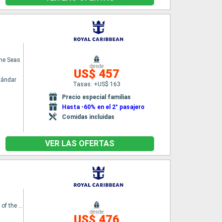
the Seas
desde
US$ 457
tándar
Tasas: +US$ 163
Precio especial familias
Hasta -60% en el 2° pasajero
Comidas incluidas
VER LAS OFERTAS
Enchantment of the Seas
desde
US$ 476