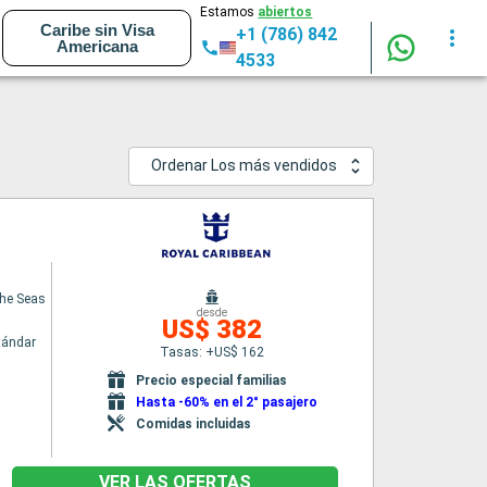
Estamos
abiertos
Caribe sin Visa
+1 (786) 842
Americana
4533
Ordenar Los más vendidos
the Seas
desde
US$ 382
tándar
Tasas: +US$ 162
Precio especial familias
Hasta -60% en el 2° pasajero
Comidas incluidas
VER LAS OFERTAS