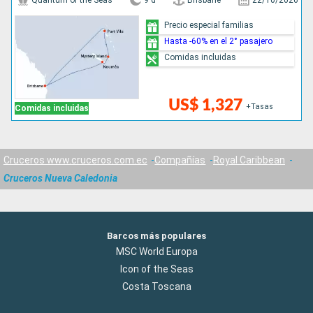
Quantum of the Seas
9 d
Brisbane
22/10/2026
Precio especial familias
Hasta -60% en el 2° pasajero
Comidas incluidas
US$ 1,327
+Tasas
Comidas incluidas
Cruceros www.cruceros.com.ec
Compañías
Royal Caribbean
Cruceros Nueva Caledonia
Barcos más populares
MSC World Europa
Icon of the Seas
Costa Toscana