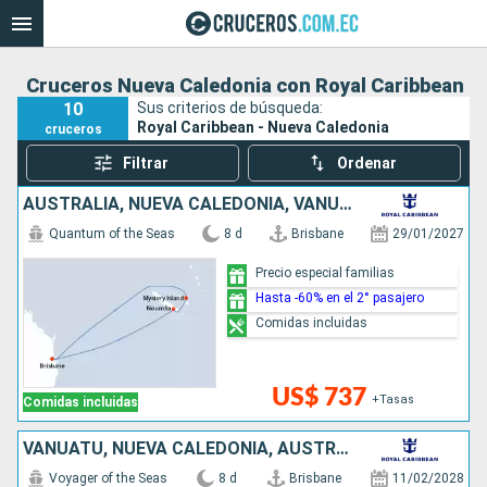
Cruceros Nueva Caledonia con Royal Caribbean
10
Sus criterios de búsqueda:
Royal Caribbean - Nueva Caledonia
cruceros
Filtrar
Ordenar
AUSTRALIA, NUEVA CALEDONIA, VANUATU
Quantum of the Seas
8 d
Brisbane
29/01/2027
Precio especial familias
Hasta -60% en el 2° pasajero
Comidas incluidas
US$ 737
+Tasas
Comidas incluidas
VANUATU, NUEVA CALEDONIA, AUSTRALIA
Voyager of the Seas
8 d
Brisbane
11/02/2028