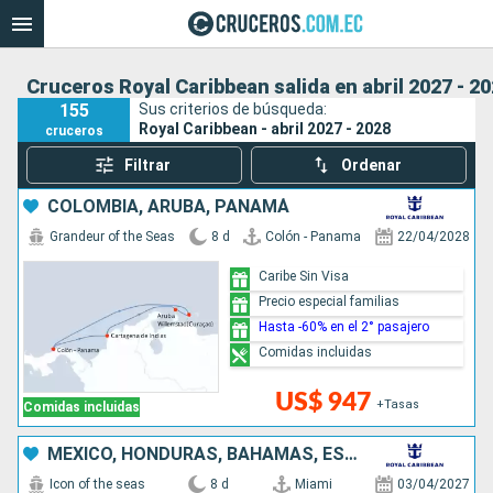
Cruceros Royal Caribbean salida en abril 2027 - 2
155
Sus criterios de búsqueda:
Royal Caribbean - abril 2027 - 2028
cruceros
Filtrar
Ordenar
COLOMBIA, ARUBA, PANAMÁ
Grandeur of the Seas
8 d
Colón - Panama
22/04/2028
Caribe Sin Visa
Precio especial familias
Hasta -60% en el 2° pasajero
Comidas incluidas
US$ 947
+Tasas
Comidas incluidas
MÉXICO, HONDURAS, BAHAMAS, ESTADOS UNIDOS
Icon of the seas
8 d
Miami
03/04/2027