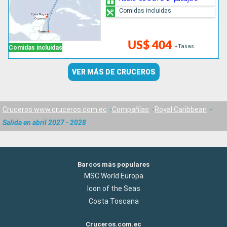
Comidas incluidas
US$ 404
+Tasas
Comidas incluidas
VER MÁS DE CRUCEROS
Cruceros www.cruceros.com.ec
Compañías
Royal Caribbean
Salida en abril 2027 - 2028
Barcos más populares
MSC World Europa
Icon of the Seas
Costa Toscana
Cruceros.com.ec