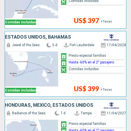
Comidas incluidas
US$ 397
+Tasas
Comidas incluidas
ESTADOS UNIDOS, BAHAMAS
Jewel of the Seas
5 d
Fort Lauderdale
17/04/2028
Precio especial familias
Hasta -60% en el 2° pasajero
Comidas incluidas
US$ 399
+Tasas
Comidas incluidas
HONDURAS, MÉXICO, ESTADOS UNIDOS
Radiance of the Seas
7 d
Tampa
11/04/2027
Precio especial familias
Hasta -60% en el 2° pasajero