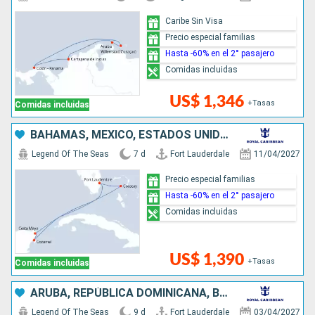
Caribe Sin Visa
Precio especial familias
Hasta -60% en el 2° pasajero
Comidas incluidas
US$ 1,346
+Tasas
Comidas incluidas
BAHAMAS, MÉXICO, ESTADOS UNIDOS
Legend Of The Seas
7 d
Fort Lauderdale
11/04/2027
Precio especial familias
Hasta -60% en el 2° pasajero
Comidas incluidas
US$ 1,390
+Tasas
Comidas incluidas
ARUBA, REPÚBLICA DOMINICANA, BAHAMAS, ESTADOS UNIDOS
Legend Of The Seas
9 d
Fort Lauderdale
03/04/2027