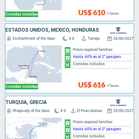
US$ 610
+Tasas
Comidas incluidas
ESTADOS UNIDOS, MÉXICO, HONDURAS
Enchantment of the Seas
8 d
Tampa
26/06/2027
Precio especial familias
Hasta -60% en el 2° pasajero
Comidas incluidas
US$ 616
+Tasas
Comidas incluidas
TURQUÍA, GRECIA
Rhapsody of the Seas
8 d
El Pireo Atenas
25/06/2027
Precio especial familias
Hasta -60% en el 2° pasajero
Comidas incluidas