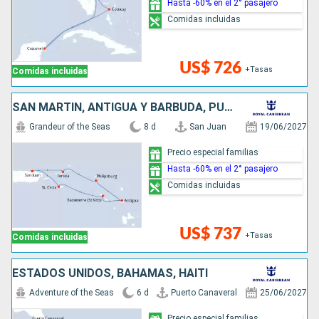
Hasta -60% en el 2° pasajero
Comidas incluidas
US$ 726
+Tasas
Comidas incluidas
SAN MARTÍN, ANTIGUA Y BARBUDA, PUERTO RICO
Grandeur of the Seas
8 d
San Juan
19/06/2027
Precio especial familias
Hasta -60% en el 2° pasajero
Comidas incluidas
US$ 737
+Tasas
Comidas incluidas
ESTADOS UNIDOS, BAHAMAS, HAITI
Adventure of the Seas
6 d
Puerto Canaveral
25/06/2027
Precio especial familias