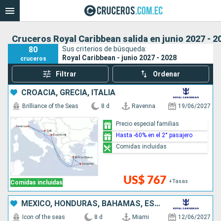
Cruceros Royal Caribbean salida en junio 2027 - 2
80
Sus criterios de búsqueda:
Royal Caribbean - junio 2027 - 2028
cruceros
Filtrar
Ordenar
CROACIA, GRECIA, ITALIA
Brilliance of the Seas
8 d
Ravenna
19/06/2027
Precio especial familias
Hasta -60% en el 2° pasajero
Comidas incluidas
US$ 767
+Tasas
Comidas incluidas
MÉXICO, HONDURAS, BAHAMAS, ESTADOS UNIDOS
Icon of the seas
8 d
Miami
12/06/2027