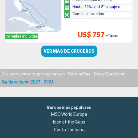
Hasta -60% en el 2° pasajero
Comidas incluidas
US$ 757
+Tasas
Comidas incluidas
VER MÁS DE CRUCEROS
Cruceros www.cruceros.com.ec
Compañías
Royal Caribbean
Salida en junio 2027 - 2028
Barcos más populares
MSC World Europa
Icon of the Seas
Costa Toscana