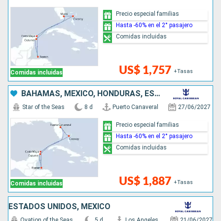
Precio especial familias
Hasta -60% en el 2° pasajero
Comidas incluidas
US$ 1,757
+Tasas
Comidas incluidas
BAHAMAS, MÉXICO, HONDURAS, ESTADOS UNIDOS
Star of the Seas
8 d
Puerto Canaveral
27/06/2027
Precio especial familias
Hasta -60% en el 2° pasajero
Comidas incluidas
US$ 1,887
+Tasas
Comidas incluidas
ESTADOS UNIDOS, MÉXICO
Ovation of the Seas
5 d
Los Angeles
21/06/2027