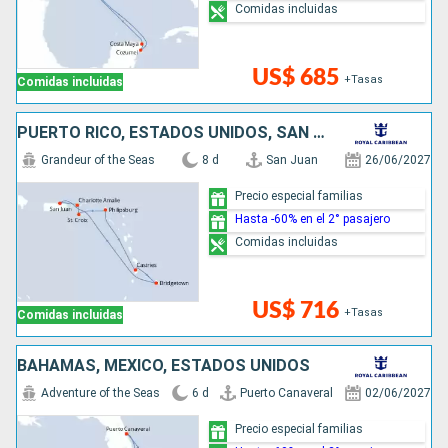
Comidas incluidas
US$ 685
+Tasas
Comidas incluidas
PUERTO RICO, ESTADOS UNIDOS, SAN MARTÍN, SANTA LUCIA, BARBADOS
Grandeur of the Seas
8 d
San Juan
26/06/2027
Precio especial familias
Hasta -60% en el 2° pasajero
Comidas incluidas
US$ 716
+Tasas
Comidas incluidas
BAHAMAS, MÉXICO, ESTADOS UNIDOS
Adventure of the Seas
6 d
Puerto Canaveral
02/06/2027
Precio especial familias