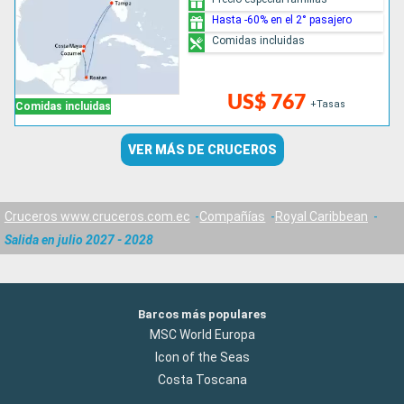
Hasta -60% en el 2° pasajero
Comidas incluidas
US$ 767
+Tasas
Comidas incluidas
VER MÁS DE CRUCEROS
Cruceros www.cruceros.com.ec
Compañías
Royal Caribbean
Salida en julio 2027 - 2028
Barcos más populares
MSC World Europa
Icon of the Seas
Costa Toscana