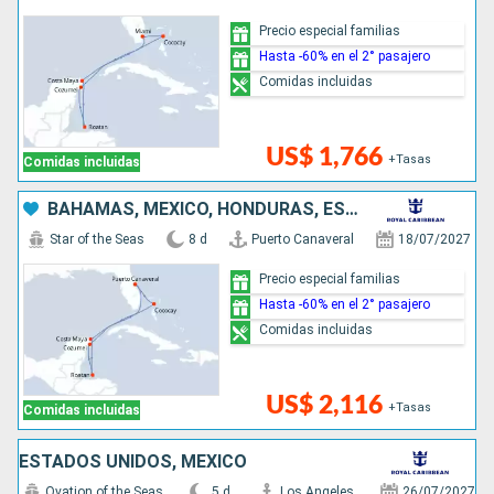
Precio especial familias
Hasta -60% en el 2° pasajero
Comidas incluidas
US$ 1,766
+Tasas
Comidas incluidas
BAHAMAS, MÉXICO, HONDURAS, ESTADOS UNIDOS
Star of the Seas
8 d
Puerto Canaveral
18/07/2027
Precio especial familias
Hasta -60% en el 2° pasajero
Comidas incluidas
US$ 2,116
+Tasas
Comidas incluidas
ESTADOS UNIDOS, MÉXICO
Ovation of the Seas
5 d
Los Angeles
26/07/2027