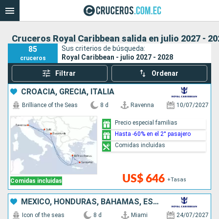
Cruceros Royal Caribbean salida en julio 2027 - 2
85
Sus criterios de búsqueda:
Royal Caribbean - julio 2027 - 2028
cruceros
Filtrar
Ordenar
CROACIA, GRECIA, ITALIA
Brilliance of the Seas
8 d
Ravenna
10/07/2027
Precio especial familias
Hasta -60% en el 2° pasajero
Comidas incluidas
US$ 646
+Tasas
Comidas incluidas
MÉXICO, HONDURAS, BAHAMAS, ESTADOS UNIDOS
Icon of the seas
8 d
Miami
24/07/2027