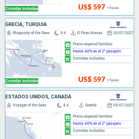
US$ 597
+Tasas
Comidas incluidas
GRECIA, TURQUÍA
Rhapsody of the Seas
8 d
El Pireo Atenas
30/07/2027
Precio especial familias
Hasta -60% en el 2° pasajero
Comidas incluidas
US$ 597
+Tasas
Comidas incluidas
ESTADOS UNIDOS, CANADÁ
Voyager of the Seas
8 d
Seattle
09/07/2027
Precio especial familias
Hasta -60% en el 2° pasajero
Comidas incluidas