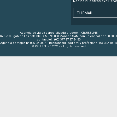
Recibe nuestras exclusiv
TU EMAIL
Agencia de viajes especializada crucero – CRUISELINE
16 rue du gabian Les flots bleus MC 98 000 Monaco SAM con un capital de 150 000 
contact tel : (00) 377 97 97 84 50
Agencia de viajes n° 006 02 0007 – Responsabilidad civil y profesional RC RSA de 
© CRUISELINE 2026 - all rights reserved