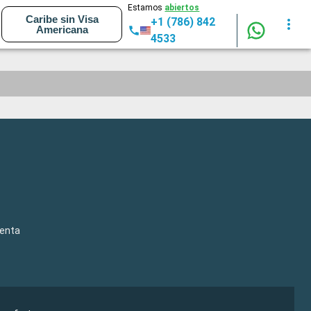
Estamos
abiertos
Caribe sin Visa
+1 (786) 842
Americana
4533
venta