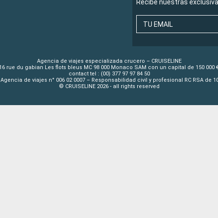
Recibe nuestras exclusiv
TU EMAIL
Agencia de viajes especializada crucero – CRUISELINE
16 rue du gabian Les flots bleus MC 98 000 Monaco SAM con un capital de 150 000 
contact tel : (00) 377 97 97 84 50
Agencia de viajes n° 006 02 0007 – Responsabilidad civil y profesional RC RSA de 
© CRUISELINE 2026 - all rights reserved