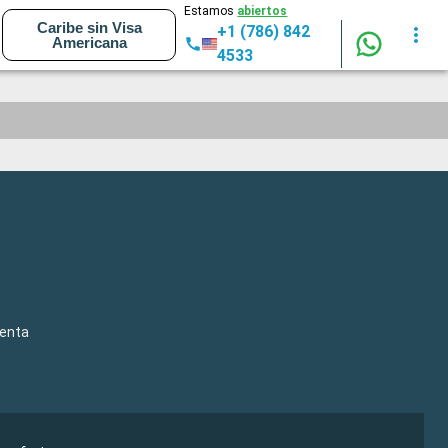
Estamos
abiertos
Caribe sin Visa
+1 (786) 842
Americana
4533
venta