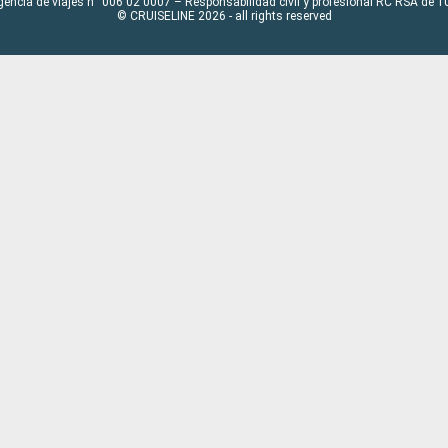
gencia de viajes n° 006 02 0007 – Responsabilidad civil y profesional RC RSA de
© CRUISELINE 2026 - all rights reserved