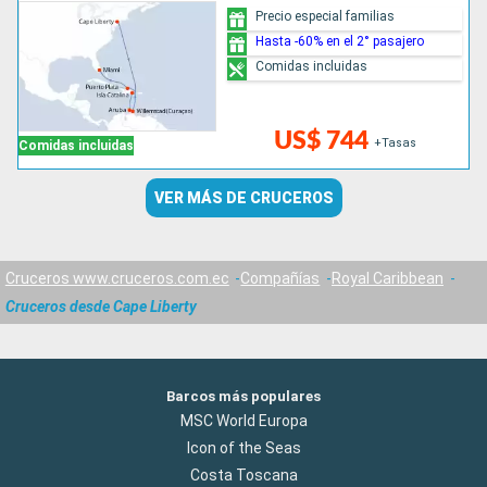
Precio especial familias
Hasta -60% en el 2° pasajero
Comidas incluidas
US$ 744
+Tasas
Comidas incluidas
VER MÁS DE CRUCEROS
Cruceros www.cruceros.com.ec
Compañías
Royal Caribbean
Cruceros desde Cape Liberty
Barcos más populares
MSC World Europa
Icon of the Seas
Costa Toscana