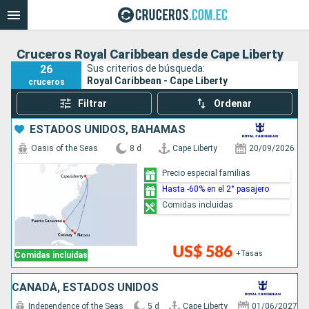
Cruceros Royal Caribbean desde Cape Liberty
26
Sus criterios de búsqueda:
Royal Caribbean - Cape Liberty
cruceros
Filtrar
Ordenar
ESTADOS UNIDOS, BAHAMAS
Oasis of the Seas
8 d
Cape Liberty
20/09/2026
Precio especial familias
Hasta -60% en el 2° pasajero
Comidas incluidas
US$ 586
+Tasas
Comidas incluidas
CANADÁ, ESTADOS UNIDOS
Independence of the Seas
5 d
Cape Liberty
01/06/2027