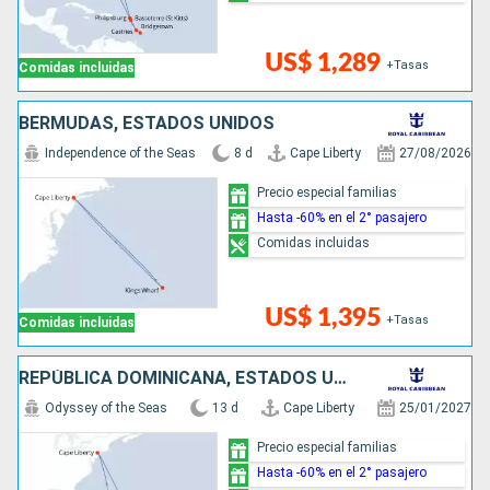
US$ 1,289
+Tasas
Comidas incluidas
BERMUDAS, ESTADOS UNIDOS
Independence of the Seas
8 d
Cape Liberty
27/08/2026
Precio especial familias
Hasta -60% en el 2° pasajero
Comidas incluidas
US$ 1,395
+Tasas
Comidas incluidas
REPÚBLICA DOMINICANA, ESTADOS UNIDOS, ANTIGUA Y BARBUDA, SANTA LUCIA, SAN MARTÍN
Odyssey of the Seas
13 d
Cape Liberty
25/01/2027
Precio especial familias
Hasta -60% en el 2° pasajero