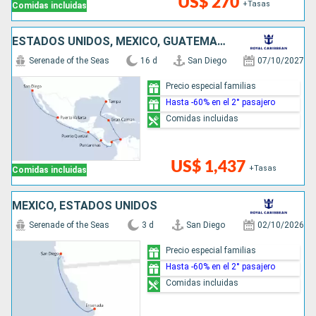
US$ 270
+Tasas
Comidas incluidas
ESTADOS UNIDOS, MÉXICO, GUATEMALA, COSTA RICA, PANAMÁ, COLOMBIA, ISLAS CAIMÁN
Serenade of the Seas
16 d
San Diego
07/10/2027
Precio especial familias
Hasta -60% en el 2° pasajero
Comidas incluidas
US$ 1,437
+Tasas
Comidas incluidas
MÉXICO, ESTADOS UNIDOS
Serenade of the Seas
3 d
San Diego
02/10/2026
Precio especial familias
Hasta -60% en el 2° pasajero
Comidas incluidas