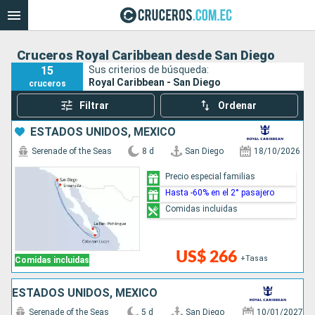
Cruceros Royal Caribbean desde San Diego
15
Sus criterios de búsqueda:
Royal Caribbean - San Diego
cruceros
Filtrar
Ordenar
ESTADOS UNIDOS, MÉXICO
Serenade of the Seas
8 d
San Diego
18/10/2026
Precio especial familias
Hasta -60% en el 2° pasajero
Comidas incluidas
US$ 266
+Tasas
Comidas incluidas
ESTADOS UNIDOS, MÉXICO
Serenade of the Seas
5 d
San Diego
10/01/2027