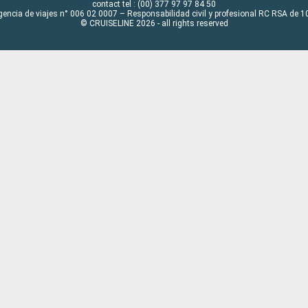
contact tel : (00) 377 97 97 84 50
gencia de viajes n° 006 02 0007 – Responsabilidad civil y profesional RC RSA de
© CRUISELINE 2026 - all rights reserved