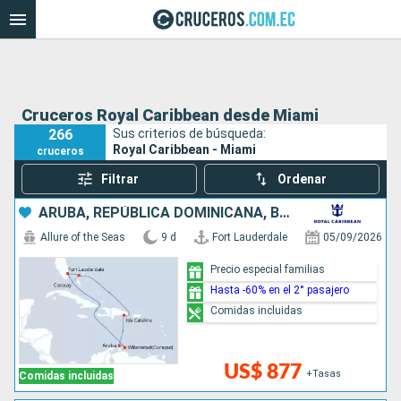
Cruceros Royal Caribbean desde Miami
266
Sus criterios de búsqueda:
Royal Caribbean - Miami
cruceros
Filtrar
Ordenar
ARUBA, REPÚBLICA DOMINICANA, BAHAMAS, ESTADOS UNIDOS
Allure of the Seas
9 d
Fort Lauderdale
05/09/2026
Precio especial familias
Hasta -60% en el 2° pasajero
Comidas incluidas
US$ 877
+Tasas
Comidas incluidas