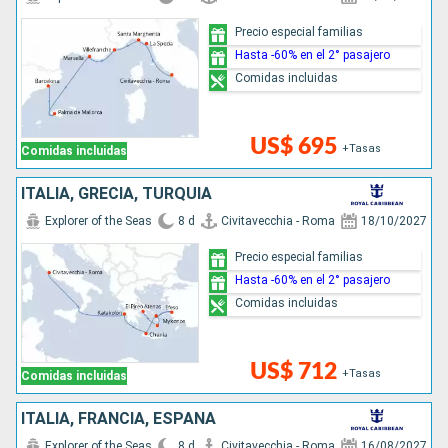
Precio especial familias
Hasta -60% en el 2° pasajero
Comidas incluidas
US$ 695
+Tasas
Comidas incluidas
ITALIA, GRECIA, TURQUÍA
Explorer of the Seas
8 d
Civitavecchia - Roma
18/10/2027
Precio especial familias
Hasta -60% en el 2° pasajero
Comidas incluidas
US$ 712
+Tasas
Comidas incluidas
ITALIA, FRANCIA, ESPAÑA
Explorer of the Seas
8 d
Civitavecchia - Roma
16/08/2027