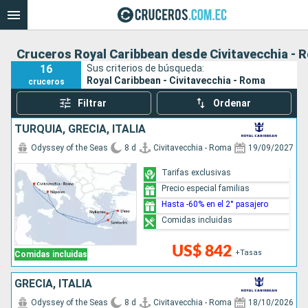
Cruceros Royal Caribbean desde Civitavecchia - 
16
Sus criterios de búsqueda:
Royal Caribbean - Civitavecchia - Roma
cruceros
Filtrar
Ordenar
TURQUÍA, GRECIA, ITALIA
Odyssey of the Seas
8 d
Civitavecchia - Roma
19/09/2027
Tarifas exclusivas
Precio especial familias
Hasta -60% en el 2° pasajero
Comidas incluidas
US$ 842
+Tasas
Comidas incluidas
GRECIA, ITALIA
Odyssey of the Seas
8 d
Civitavecchia - Roma
18/10/2026