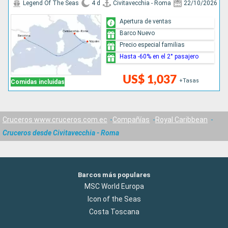
Legend Of The Seas
4 d
Civitavecchia - Roma
22/10/2026
Apertura de ventas
Barco Nuevo
Precio especial familias
Hasta -60% en el 2° pasajero
US$ 1,037
+Tasas
Comidas incluidas
Cruceros www.cruceros.com.ec
Compañías
Royal Caribbean
Cruceros desde Civitavecchia - Roma
Barcos más populares
MSC World Europa
Icon of the Seas
Costa Toscana