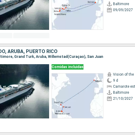
Baltimore
09/09/2027
DO, ARUBA, PUERTO RICO
Baltimore, Grand Turk, Aruba, Willemstad(Curaçao), San Juan
Comidas incluidas
Vision of the
9 d
Camarote es
Baltimore
21/10/2027