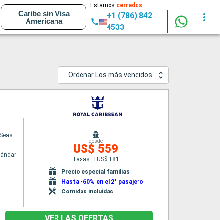
Estamos
cerrados
Caribe sin Visa
+1 (786) 842
Americana
4533
Ordenar Los más vendidos
 Seas
desde
US$ 559
tándar
Tasas: +US$ 181
Precio especial familias
Hasta -60% en el 2° pasajero
Comidas incluidas
VER LAS OFERTAS