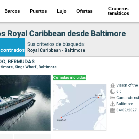
Cruceros
Barcos
Puertos
Lujo
Ofertas
temáticos
s Royal Caribbean desde Baltimore
Sus criterios de búsqueda:
ncontrados
Royal Caribbean - Baltimore
IDO, BERMUDAS
altimore, Kings Wharf, Baltimore
Comidas incluidas
Vision of the
6 d
Camarote es
Baltimore
04/09/2027