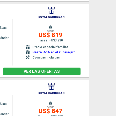
 Seas
desde
US$ 819
tándar
Tasas: +US$ 230
Precio especial familias
Hasta -60% en el 2° pasajero
Comidas incluidas
VER LAS OFERTAS
 Seas
desde
US$ 847
tándar