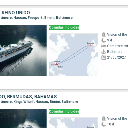
 REINO UNIDO
altimore, Nassau, Freeport, Bimini, Baltimore
Comidas incluidas
Vision of the
9 d
Camarote es
Baltimore
21/05/2027
IDO, BERMUDAS, BAHAMAS
altimore, Kings Wharf, Nassau, Bimini, Baltimore
Comidas incluidas
Vision of the
10 d