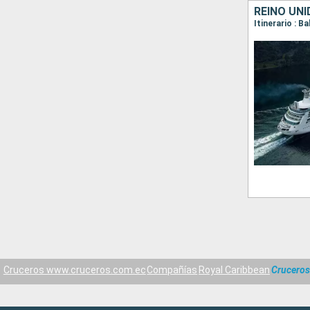
REINO UNI
Itinerario : B
Cruceros www.cruceros.com.ec
Compañías
Royal Caribbean
Cruceros