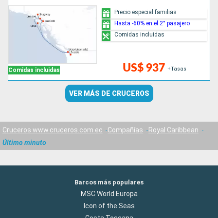
Precio especial familias
Hasta -60% en el 2° pasajero
Comidas incluidas
US$ 937
+Tasas
Comidas incluidas
VER MÁS DE CRUCEROS
Cruceros www.cruceros.com.ec
Compañías
Royal Caribbean
Último minuto
Barcos más populares
MSC World Europa
Icon of the Seas
Costa Toscana