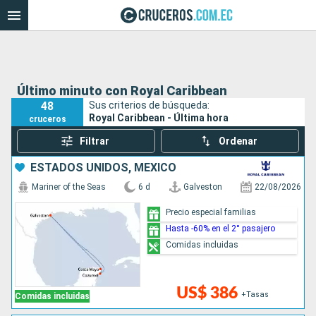
Último minuto con Royal Caribbean
48
Sus criterios de búsqueda:
Royal Caribbean - Última hora
cruceros
Filtrar
Ordenar
ESTADOS UNIDOS, MÉXICO
Mariner of the Seas
6 d
Galveston
22/08/2026
Precio especial familias
Hasta -60% en el 2° pasajero
Comidas incluidas
US$ 386
+Tasas
Comidas incluidas