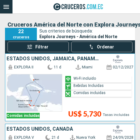
Cruceros América del Norte con Explora Journey
22
Sus criterios de búsqueda:
Explora Journeys - América del Norte
cruceros
Filtrar
Ordenar
ESTADOS UNIDOS, JAMAICA, PANAMÁ, COSTA RICA, COLOMBIA
EXPLORA II
11 d
Miami
02/12/2027
Wi-Fi incluido
Bebidas Incluidas
Comidas incluidas
US$ 5,730
Tasas incluidas
Comidas incluidas
ESTADOS UNIDOS, CANADÁ
EXPLORA V
21 d
Nueva York
24/09/2028