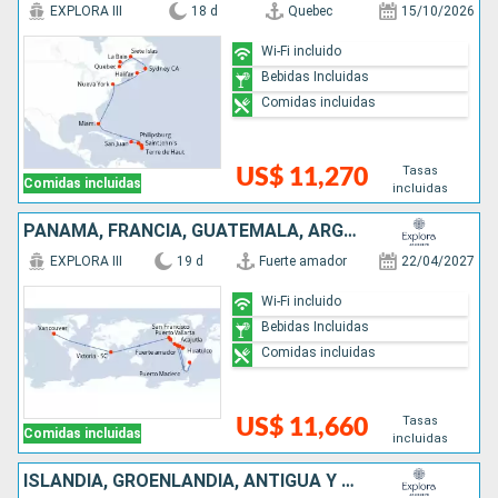
EXPLORA III
18 d
Quebec
15/10/2026
Wi-Fi incluido
Bebidas Incluidas
Comidas incluidas
Tasas
US$ 11,270
Comidas incluidas
incluidas
PANAMÁ, FRANCIA, GUATEMALA, ARGENTINA, MÉXICO, ESTADOS UNIDOS, SEYCHELLES, CANADÁ
EXPLORA III
19 d
Fuerte amador
22/04/2027
Wi-Fi incluido
Bebidas Incluidas
Comidas incluidas
Tasas
US$ 11,660
Comidas incluidas
incluidas
ISLANDIA, GROENLANDIA, ANTIGUA Y BARBUDA, CANADÁ, ESTADOS UNIDOS