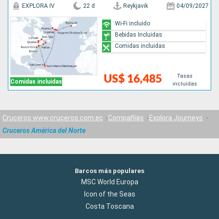
EXPLORA IV
22 d
Reykjavik
04/09/2027
Wi-Fi incluido
Bebidas Incluidas
Comidas incluidas
Tasas
US$ 16,485
Comidas incluidas
incluidas
Cruceros www.cruceros.com.ec
Compañías
Explora Journeys
Cruceros América del Norte
Barcos más populares
MSC World Europa
Icon of the Seas
Costa Toscana