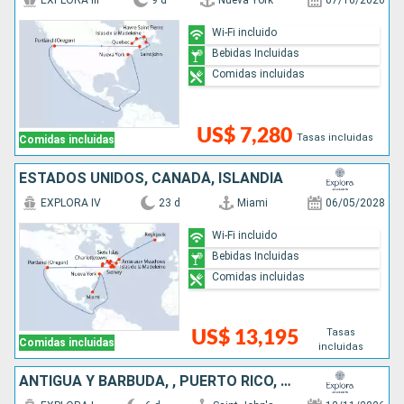
EXPLORA III
9 d
Nueva York
07/10/2026
Wi-Fi incluido
Bebidas Incluidas
Comidas incluidas
US$ 7,280
Tasas incluidas
Comidas incluidas
ESTADOS UNIDOS, CANADÁ, ISLANDIA
EXPLORA IV
23 d
Miami
06/05/2028
Wi-Fi incluido
Bebidas Incluidas
Comidas incluidas
Tasas
US$ 13,195
Comidas incluidas
incluidas
ANTIGUA Y BARBUDA, , PUERTO RICO, ESTADOS UNIDOS