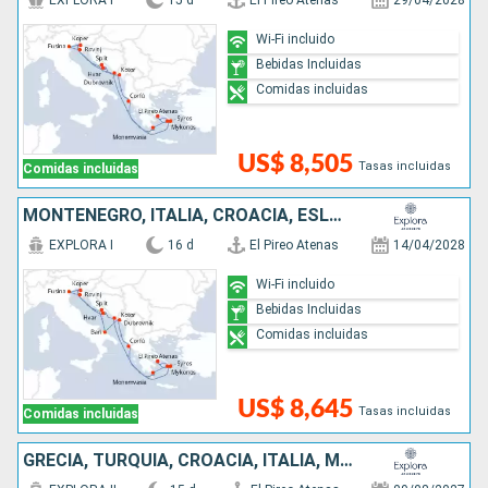
EXPLORA I
15 d
El Pireo Atenas
29/04/2028
Wi-Fi incluido
Bebidas Incluidas
Comidas incluidas
US$ 8,505
Tasas incluidas
Comidas incluidas
MONTENEGRO, ITALIA, CROACIA, ESLOVENIA, GRECIA
EXPLORA I
16 d
El Pireo Atenas
14/04/2028
Wi-Fi incluido
Bebidas Incluidas
Comidas incluidas
US$ 8,645
Tasas incluidas
Comidas incluidas
GRECIA, TURQUÍA, CROACIA, ITALIA, MONTENEGRO