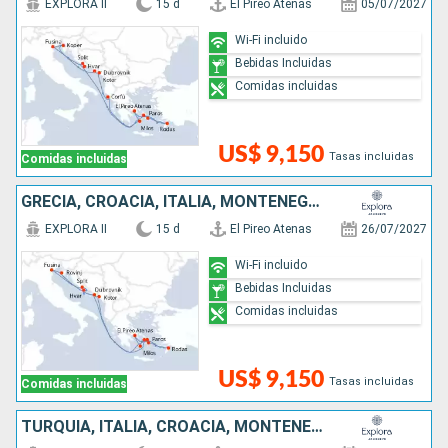
EXPLORA II
15 d
El Pireo Atenas
05/07/2027
Wi-Fi incluido
Bebidas Incluidas
Comidas incluidas
US$ 9,150
Tasas incluidas
Comidas incluidas
GRECIA, CROACIA, ITALIA, MONTENEGRO
EXPLORA II
15 d
El Pireo Atenas
26/07/2027
Wi-Fi incluido
Bebidas Incluidas
Comidas incluidas
US$ 9,150
Tasas incluidas
Comidas incluidas
TURQUÍA, ITALIA, CROACIA, MONTENEGRO, GRECIA