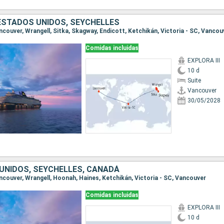
ESTADOS UNIDOS, SEYCHELLES
ancouver, Wrangell, Sitka, Skagway, Endicott, Ketchikán, Victoria - SC, Vancou
Comidas incluidas
EXPLORA III
10 d
Suite
Vancouver
30/05/2028
UNIDOS, SEYCHELLES, CANADÁ
Vancouver, Wrangell, Hoonah, Haines, Ketchikán, Victoria - SC, Vancouver
Comidas incluidas
EXPLORA III
10 d