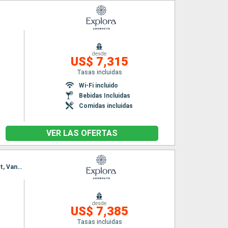
desde
US$ 7,315
Tasas incluidas
Wi-Fi incluido
Bebidas Incluidas
Comidas incluidas
VER LAS OFERTAS
Itinerario : Vancouver, Ketchikán, Hoonah, Haines, Juneau, Endicott, Wrangell, Prince Rupert, Vancouver
desde
US$ 7,385
Tasas incluidas