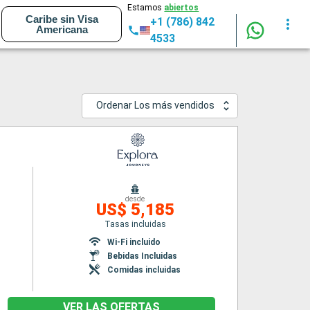
Estamos
abiertos
Caribe sin Visa
+1 (786) 842
Americana
4533
Ordenar Los más vendidos
desde
US$ 5,185
Tasas incluidas
Wi-Fi incluido
Bebidas Incluidas
Comidas incluidas
VER LAS OFERTAS