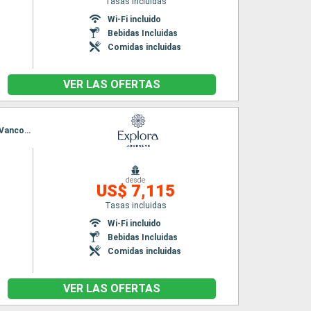
Tasas incluidas
Wi-Fi incluido
Bebidas Incluidas
Comidas incluidas
VER LAS OFERTAS
Itinerario : Vancouver, Wrangell, Hoonah, Skagway, Ketchikán, Prince Rupert, Victoria - SC, Vancouver
desde
US$ 7,115
Tasas incluidas
Wi-Fi incluido
Bebidas Incluidas
Comidas incluidas
VER LAS OFERTAS