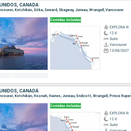
UNIDOS, CANADÁ
Vancouver, Ketchikán, Sitka, Seward, Skagway, Juneau, Wrangell, Vancouver
Comidas incluidas
EXPLORA III
12 d
Suite
Vancouver
13/08/2027
UNIDOS, CANADÁ
Comidas incluidas
EXPLORA III
12 d
Suite
Vancouver