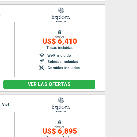
er
desde
US$ 6,410
Tasas incluidas
Wi-Fi incluido
Bebidas Incluidas
Comidas incluidas
VER LAS OFERTAS
Itinerario : Vancouver, Wrangell, Juneau, Endicott, Skagway, Sitka, Ketchikán, Prince Rupert, Victoria - SC, Vancouver
desde
US$ 6,895