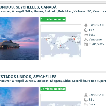
UNIDOS, SEYCHELLES, CANADÁ
ancouver, Wrangell, Sitka, Haines, Endicott, Ketchikán, Victoria - SC, Vancouv
Comidas incluidas
EXPLORA III
10 d
Suite
Vancouver
01/06/2027
ESTADOS UNIDOS, SEYCHELLES
Comidas incluidas
EXPLORA III
12 d
Suite