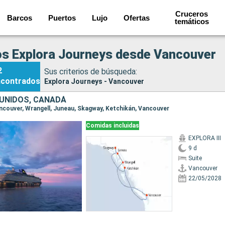
Cruceros
Barcos
Puertos
Lujo
Ofertas
temáticos
s Explora Journeys desde Vancouver
2
Sus criterios de búsqueda:
ncontrados
Explora Journeys - Vancouver
UNIDOS, CANADÁ
Vancouver, Wrangell, Juneau, Skagway, Ketchikán, Vancouver
Comidas incluidas
EXPLORA III
9 d
Suite
Vancouver
22/05/2028