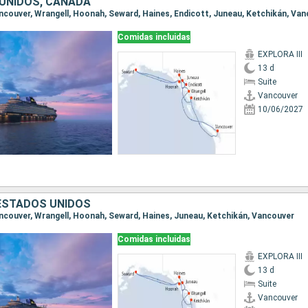
UNIDOS, CANADÁ
Vancouver, Wrangell, Hoonah, Seward, Haines, Endicott, Juneau, Ketchikán, Va
Comidas incluidas
EXPLORA III
13 d
Suite
Vancouver
10/06/2027
ESTADOS UNIDOS
Vancouver, Wrangell, Hoonah, Seward, Haines, Juneau, Ketchikán, Vancouver
Comidas incluidas
EXPLORA III
13 d
Suite
Vancouver