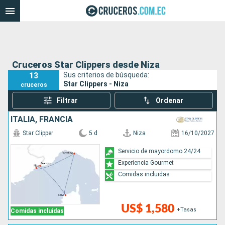
Cruceros Star Clippers desde Niza
13
Sus criterios de búsqueda:
Star Clippers - Niza
cruceros
Filtrar
Ordenar
ITALIA, FRANCIA
Star Clipper
5 d
Niza
16/10/2027
Servicio de mayordomo 24/24
Experiencia Gourmet
Comidas incluidas
US$ 1,580
+Tasas
Comidas incluidas