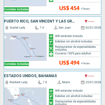
US$ 454
+Tasas
Comidas incluidas
PUERTO RICO, SAN VINCENT Y LAS GRANADINAS, BARBADOS, DOMINICA, SAN MARTÍN
Scarlet Lady
7 d
San Juan
02/01/2028
Wifi estándar incluido
Bebidas sin alcohol incluidas
Restaurantes de especialidades
incluidos
Cruceros 100% para adultos
US$ 494
+Tasas
Comidas incluidas
ESTADOS UNIDOS, BAHAMAS
Resilient Lady
7 d
Miami
23/01/2028
Wifi estándar incluido
Bebidas sin alcohol incluidas
Restaurantes de especialidades
incluidos