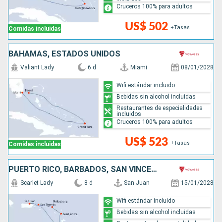
Cruceros 100% para adultos
US$ 502
+Tasas
Comidas incluidas
BAHAMAS, ESTADOS UNIDOS
Valiant Lady
6 d
Miami
08/01/2028
Wifi estándar incluido
Bebidas sin alcohol incluidas
Restaurantes de especialidades
incluidos
Cruceros 100% para adultos
US$ 523
+Tasas
Comidas incluidas
PUERTO RICO, BARBADOS, SAN VINCENT Y LAS GRANADINAS, ANTIGUA Y BARBUDA, SAN MARTÍN
Scarlet Lady
8 d
San Juan
15/01/2028
Wifi estándar incluido
Bebidas sin alcohol incluidas