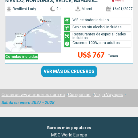
MÉXICO, HONDURAS, BELICE, BAHAMAS, ESTADOS UNIDOS
Resilient Lady
9 d
Miami
16/01/2027
Wifi estándar incluido
Bebidas sin alcohol incluidas
Restaurantes de especialidades
incluidos
Cruceros 100% para adultos
US$ 767
+Tasas
Comidas incluidas
VER MÁS DE CRUCEROS
Cruceros www.cruceros.com.ec
Compañías
Virgin Voyages
Salida en enero 2027 - 2028
Barcos más populares
MSC World Europa