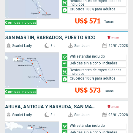
Restaurantes de especialidades
incluidos
Cruceros 100% para adultos
US$ 571
+Tasas
Comidas incluidas
SAN MARTÍN, BARBADOS, PUERTO RICO
Scarlet Lady
8 d
San Juan
29/01/2028
Wifi estándar incluido
Bebidas sin alcohol incluidas
Restaurantes de especialidades
incluidos
Cruceros 100% para adultos
US$ 573
+Tasas
Comidas incluidas
ARUBA, ANTIGUA Y BARBUDA, SAN MARTÍN, PUERTO RICO
Scarlet Lady
8 d
San Juan
08/01/2028
Wifi estándar incluido
Bebidas sin alcohol incluidas