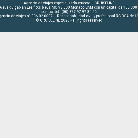
Agencia de viajes especializada crucero – CRUISELINE
6 rue du gabian Les flots bleus MC 98 000 Monaco SAM con un capital de 150 000
contact tel : (00) 377 97 97 84 50
gencia de viajes n° 006 02 0007 – Responsabilidad civil y profesional RC RSA de
© CRUISELINE 2026 - all rights reserved