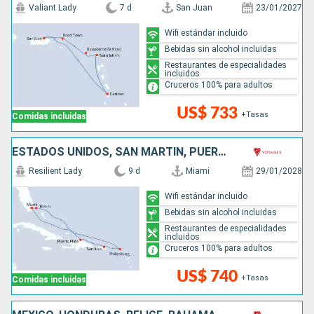
Valiant Lady
7 d
San Juan
23/01/2027
Wifi estándar incluido
Bebidas sin alcohol incluidas
Restaurantes de especialidades
incluidos
Cruceros 100% para adultos
US$ 733
+Tasas
Comidas incluidas
ESTADOS UNIDOS, SAN MARTÍN, PUERTO RICO, REPÚBLICA DOMINICANA, BAHAMAS
Resilient Lady
9 d
Miami
29/01/2028
Wifi estándar incluido
Bebidas sin alcohol incluidas
Restaurantes de especialidades
incluidos
Cruceros 100% para adultos
US$ 740
+Tasas
Comidas incluidas