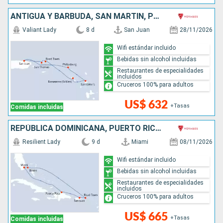
ANTIGUA Y BARBUDA, SAN MARTÍN, PUERTO RICO
Valiant Lady
8 d
San Juan
28/11/2026
Wifi estándar incluido
Bebidas sin alcohol incluidas
Restaurantes de especialidades
incluidos
Cruceros 100% para adultos
US$ 632
+Tasas
Comidas incluidas
REPÚBLICA DOMINICANA, PUERTO RICO, BAHAMAS, ESTADOS UNIDOS
Resilient Lady
9 d
Miami
08/11/2026
Wifi estándar incluido
Bebidas sin alcohol incluidas
Restaurantes de especialidades
incluidos
Cruceros 100% para adultos
US$ 665
+Tasas
Comidas incluidas