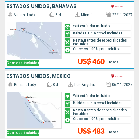
ESTADOS UNIDOS, BAHAMAS
Valiant Lady
6 d
Miami
22/11/2027
Wifi estándar incluido
Bebidas sin alcohol incluidas
Restaurantes de especialidades
incluidos
Cruceros 100% para adultos
US$ 460
+Tasas
Comidas incluidas
ESTADOS UNIDOS, MÉXICO
Brilliant Lady
8 d
Los Angeles
06/11/2027
Wifi estándar incluido
Bebidas sin alcohol incluidas
Restaurantes de especialidades
incluidos
Cruceros 100% para adultos
US$ 483
+Tasas
Comidas incluidas