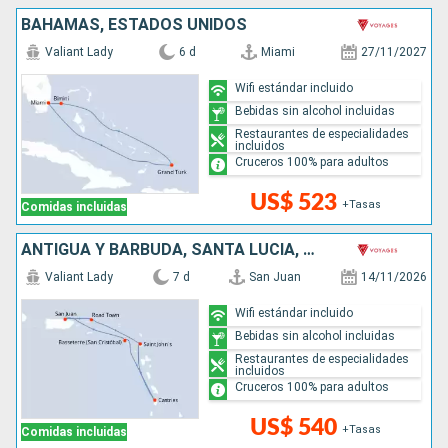
BAHAMAS, ESTADOS UNIDOS
Valiant Lady
6 d
Miami
27/11/2027
Wifi estándar incluido
Bebidas sin alcohol incluidas
Restaurantes de especialidades
incluidos
Cruceros 100% para adultos
US$ 523
+Tasas
Comidas incluidas
ANTIGUA Y BARBUDA, SANTA LUCIA, PUERTO RICO
Valiant Lady
7 d
San Juan
14/11/2026
Wifi estándar incluido
Bebidas sin alcohol incluidas
Restaurantes de especialidades
incluidos
Cruceros 100% para adultos
US$ 540
+Tasas
Comidas incluidas