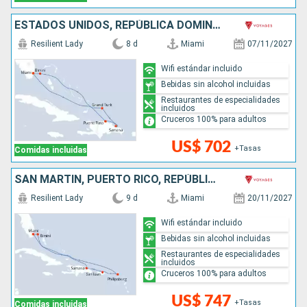
ESTADOS UNIDOS, REPÚBLICA DOMINICANA, BAHAMAS
Resilient Lady
8 d
Miami
07/11/2027
Wifi estándar incluido
Bebidas sin alcohol incluidas
Restaurantes de especialidades
incluidos
Cruceros 100% para adultos
US$ 702
+Tasas
Comidas incluidas
SAN MARTÍN, PUERTO RICO, REPÚBLICA DOMINICANA, BAHAMAS, ESTADOS UNIDOS
Resilient Lady
9 d
Miami
20/11/2027
Wifi estándar incluido
Bebidas sin alcohol incluidas
Restaurantes de especialidades
incluidos
Cruceros 100% para adultos
US$ 747
+Tasas
Comidas incluidas